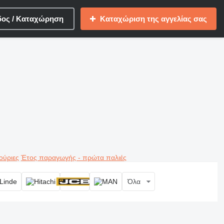
δος / Καταχώρηση
Καταχώριση της αγγελίας σας
ούριες
Έτος παραγωγής - πρώτα παλιές
Όλα