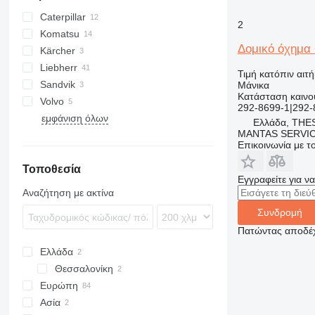
Caterpillar
2
Komatsu
420
EX
8030
Δομικό όχημα
Kärcher
966
PC
Liebherr
972
WA
Τιμή κατόπιν αιτ
Sandvik
D series
WB
A-series
R-series
Μάνικα
Κατάσταση
καινο
Volvo
LH
292-8699-1|292-
εμφάνιση όλων
PR
EC
Ελλάδα, THE
MANTAS SERVI
R-series
Επικοινωνία με 
Τοποθεσία
Εγγραφείτε για ν
Αναζήτηση με ακτίνα
Συνδρομή
Πατώντας αποδέχ
Ελλάδα
Θεσσαλονίκη
Ευρώπη
Ασία
Ολλανδία