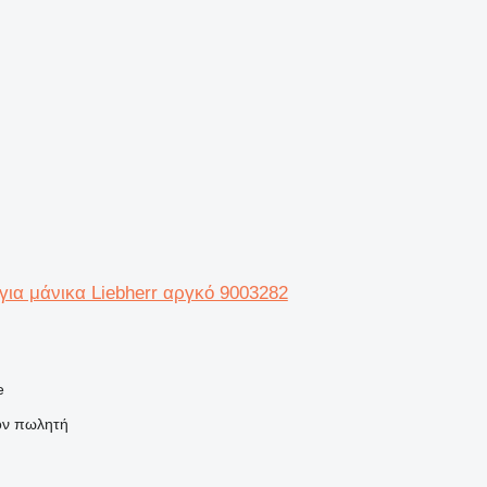
για μάνικα Liebherr αργκό 9003282
e
τον πωλητή