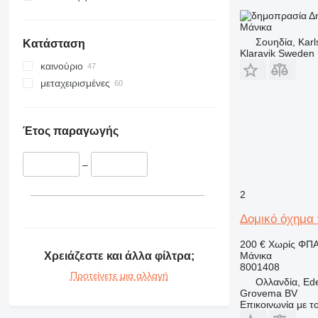
Δ
Μάνικα
Σουηδία, Karl
Κατάσταση
Klaravik Sweden
καινούριο
μεταχειρισμένες
Έτος παραγωγής
–
2
Δομικό όχημα 
200 €
Χωρίς ΦΠ
Χρειάζεστε και άλλα φίλτρα;
Μάνικα
8001408
Προτείνετε μια αλλαγή
Ολλανδία, Ed
Grovema BV
Επικοινωνία με 