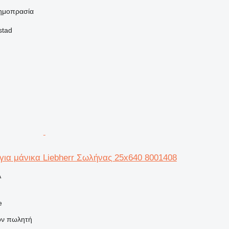
ημοπρασία
stad
για μάνικα Liebherr Σωλήνας 25x640 8001408
Α
e
τον πωλητή