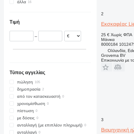
άλλα
Γερμανία
Τουρκία
Ιταλία
Κιργιζία
Ουκρανία
2
Πολωνία
Τιμή
Σουηδία
Εκσκαφέας Lie
Ισπανία
25 €
Χωρίς ΦΠΑ
–
Ιρλανδία
Μάνικα
8000184 101247
Δανία
Ολλανδία, Ed
Grovema BV
Επικοινωνία με 
Τύπος αγγελίας
πώληση
δημοπρασία
από τον κατασκευαστή
χρονομίσθωση
πίστωση
με δόσεις
3
ανταλλαγή (με επιπλέον πληρωμή)
Βιομηχανική η
ανταλλαγή