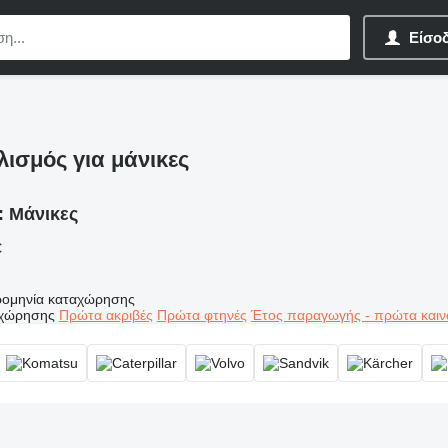
Είσο
λισμός για μάνικες
:
Μάνικες
€
ομηνία καταχώρησης
αχώρησης
Πρώτα ακριβές
Πρώτα φτηνές
Έτος παραγωγής - πρώτα καιν