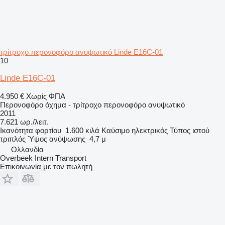
τρίτροχο περονοφόρο ανυψωτικό Linde E16C-01
10
Linde E16C-01
4.950 €
Χωρίς ΦΠΑ
Περονοφόρο όχημα - τρίτροχο περονοφόρο ανυψωτικό
2011
7.621 ωρ./λειτ.
Ικανότητα φορτίου
1.600 κιλά
Καύσιμο
ηλεκτρικός
Τύπος ιστού
τριπλός
Ύψος ανύψωσης
4,7 μ
Ολλανδία
Overbeek Intern Transport
Επικοινωνία με τον πωλητή