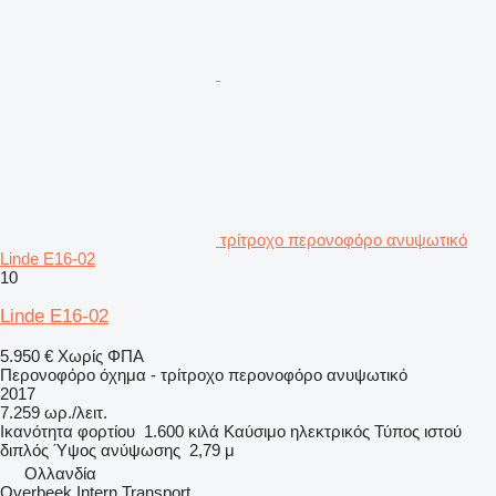
τρίτροχο περονοφόρο ανυψωτικό
Linde E16-02
10
Linde E16-02
5.950 €
Χωρίς ΦΠΑ
Περονοφόρο όχημα - τρίτροχο περονοφόρο ανυψωτικό
2017
7.259 ωρ./λειτ.
Ικανότητα φορτίου
1.600 κιλά
Καύσιμο
ηλεκτρικός
Τύπος ιστού
διπλός
Ύψος ανύψωσης
2,79 μ
Ολλανδία
Overbeek Intern Transport