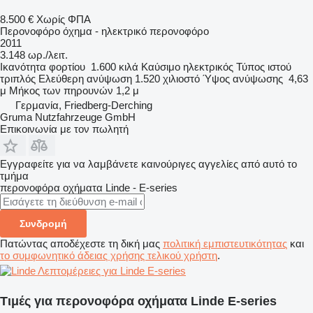
8.500 €
Χωρίς ΦΠΑ
Περονοφόρο όχημα - ηλεκτρικό περονοφόρο
2011
3.148 ωρ./λειτ.
Ικανότητα φορτίου
1.600 κιλά
Καύσιμο
ηλεκτρικός
Τύπος ιστού
τριπλός
Ελεύθερη ανύψωση
1.520 χιλιοστό
Ύψος ανύψωσης
4,63
μ
Μήκος των πηρουνών
1,2 μ
Γερμανία, Friedberg-Derching
Gruma Nutzfahrzeuge GmbH
Επικοινωνία με τον πωλητή
Εγγραφείτε για να λαμβάνετε καινούριγες αγγελίες από αυτό το
τμήμα
περονοφόρα οχήματα
Linde - E-series
Συνδρομή
Πατώντας αποδέχεστε τη δική μας
πολιτική εμπιστευτικότητας
και
το συμφωνητικό άδειας χρήσης τελικού χρήστη
.
Λεπτομέρειες για Linde E-series
Τιμές για περονοφόρα οχήματα Linde E-series