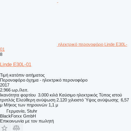
ηλεκτρικό περονοφόρο Linde E30L-
01
8
Linde E30L-01
Τιμή κατόπιν αιτήματος
Περονοφόρο όχημα - ηλεκτρικό περονοφόρο
2017
2.966 ωρ./λειτ.
Ικανότητα φορτίου
3.000 κιλά
Καύσιμο
ηλεκτρικός
Τύπος ιστού
τριπλός
Ελεύθερη ανύψωση
2.120 χιλιοστό
Ύψος ανύψωσης
6,57
μ
Μήκος των πηρουνών
1,1 μ
Γερμανία, Stuhr
BlackForxx GmbH
Επικοινωνία με τον πωλητή