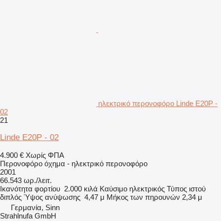
ηλεκτρικό περονοφόρο Linde E20P -
02
21
Linde E20P - 02
4.900 €
Χωρίς ΦΠΑ
Περονοφόρο όχημα - ηλεκτρικό περονοφόρο
2001
66.543 ωρ./λειτ.
Ικανότητα φορτίου
2.000 κιλά
Καύσιμο
ηλεκτρικός
Τύπος ιστού
διπλός
Ύψος ανύψωσης
4,47 μ
Μήκος των πηρουνών
2,34 μ
Γερμανία, Sinn
Strahlnufa GmbH