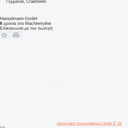
Γερμανία, Crailsheim
Hanselmann GmbH
6
χρόνια στο Machineryline
Επικοινωνία με τον πωλητή
ηλεκτρικό περονοφόρο Linde E 16