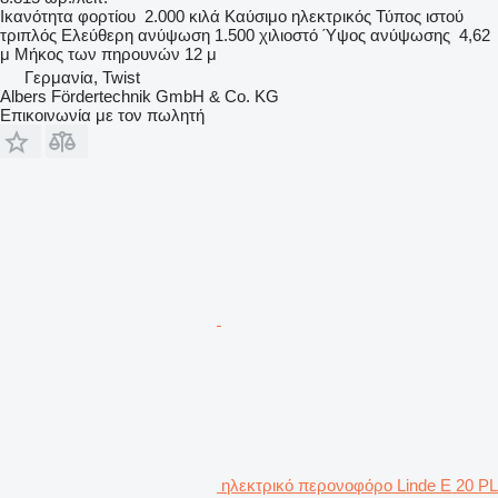
Ικανότητα φορτίου
2.000 κιλά
Καύσιμο
ηλεκτρικός
Τύπος ιστού
τριπλός
Ελεύθερη ανύψωση
1.500 χιλιοστό
Ύψος ανύψωσης
4,62
μ
Μήκος των πηρουνών
12 μ
Γερμανία, Twist
Albers Fördertechnik GmbH & Co. KG
Επικοινωνία με τον πωλητή
ηλεκτρικό περονοφόρο Linde E 20 PL