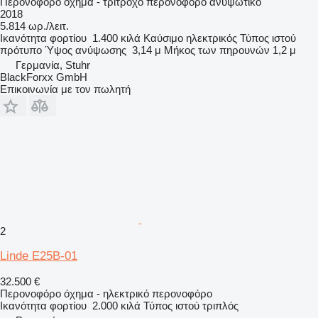
Περονοφόρο όχημα - τρίτροχο περονοφόρο ανυψωτικό
2018
5.814 ωρ./λειτ.
Ικανότητα φορτίου
1.400 κιλά
Καύσιμο
ηλεκτρικός
Τύπος ιστού
πρότυπο
Ύψος ανύψωσης
3,14 μ
Μήκος των πηρουνών
1,2 μ
Γερμανία, Stuhr
BlackForxx GmbH
Επικοινωνία με τον πωλητή
2
Linde E25B-01
32.500 €
Περονοφόρο όχημα - ηλεκτρικό περονοφόρο
Ικανότητα φορτίου
2.000 κιλά
Τύπος ιστού
τριπλός