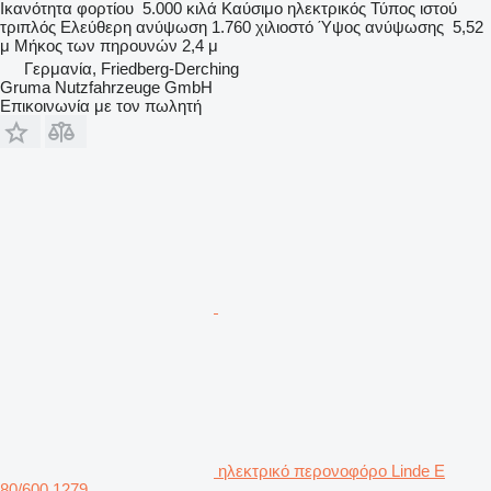
Ικανότητα φορτίου
5.000 κιλά
Καύσιμο
ηλεκτρικός
Τύπος ιστού
τριπλός
Ελεύθερη ανύψωση
1.760 χιλιοστό
Ύψος ανύψωσης
5,52
μ
Μήκος των πηρουνών
2,4 μ
Γερμανία, Friedberg-Derching
Gruma Nutzfahrzeuge GmbH
Επικοινωνία με τον πωλητή
ηλεκτρικό περονοφόρο Linde E
80/600 1279