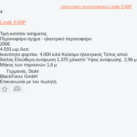
ηλεκτρικό περονοφόρο Linde E40P
4
Linde E40P
Τιμή κατόπιν αιτήματος
Περονοφόρο όχημα - ηλεκτρικό περονοφόρο
2006
4.593 ωρ./λειτ.
Ικανότητα φορτίου
4.000 κιλά
Καύσιμο
ηλεκτρικός
Τύπος ιστού
διπλός
Ελεύθερη ανύψωση
1.370 χιλιοστό
Ύψος ανύψωσης
2,96 μ
Μήκος των πηρουνών
1,6 μ
Γερμανία, Stuhr
BlackForxx GmbH
Επικοινωνία με τον πωλητή