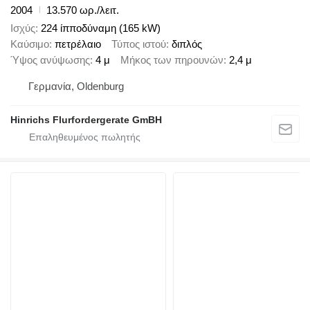
2004
13.570 ωρ./λειτ.
Ισχύς
224 ίπποδύναμη (165 kW)
Καύσιμο
πετρέλαιο
Τύπος ιστού
διπλός
Ύψος ανύψωσης
4 μ
Μήκος των πηρουνών
2,4 μ
Γερμανία, Oldenburg
Hinrichs Flurfordergerate GmBH