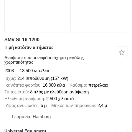
SMV SL16-1200
Τιμή κατόπιν αιτήματος
Ανυψωτικό περονοφόρο όχημα μεγάλης
χωρητικότητας
2003
13.500 ωρ./λειτ.
Ισχύς
214 ίπποδύναμη (157 kW)
Ικανότητα φορτίου
16.000 κιλά
Καύσιμο
πετρέλαιο
Τύπος ιστού
διπλός με ελεύθερη ανύψωση
Ελεύθερη ανύψωση
2.500 χιλιοστό
Ύψος ανύψωσης
5 μ
Μήκος των πηρουνών
2,4 μ
Γερμανία, Hamburg
Universal Equipment