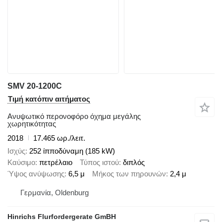
SMV 20-1200C
Τιμή κατόπιν αιτήματος
Ανυψωτικό περονοφόρο όχημα μεγάλης
χωρητικότητας
2018
17.465 ωρ./λειτ.
Ισχύς
252 ίπποδύναμη (185 kW)
Καύσιμο
πετρέλαιο
Τύπος ιστού
διπλός
Ύψος ανύψωσης
6,5 μ
Μήκος των πηρουνών
2,4 μ
Γερμανία, Oldenburg
Hinrichs Flurfordergerate GmBH