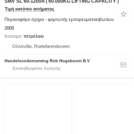
SMV SL 60-1200A ( 60.000KG LIFTING CAPACITY )
Τιμή κατόπιν αιτήματος
Περονοφόρο όχημα - φορτωτής εμπορευματοκιβωτίων
2005
Καύσιμο
πετρέλαιο
Ολλανδία, Roelofarendsveen
Handelsonderneming Rob Hogeboom B.V