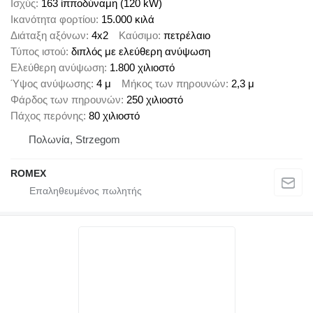
Ισχύς
163 ίπποδύναμη (120 kW)
Ικανότητα φορτίου
15.000 κιλά
Διάταξη αξόνων
4x2
Καύσιμο
πετρέλαιο
Τύπος ιστού
διπλός με ελεύθερη ανύψωση
Ελεύθερη ανύψωση
1.800 χιλιοστό
Ύψος ανύψωσης
4 μ
Μήκος των πηρουνών
2,3 μ
Φάρδος των πηρουνών
250 χιλιοστό
Πάχος περόνης
80 χιλιοστό
Πολωνία, Strzegom
ROMEX