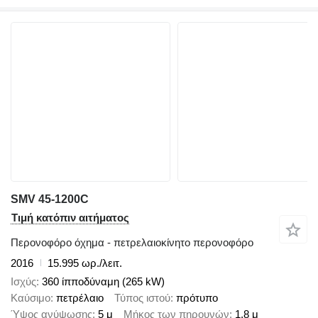
SMV 45-1200C
Τιμή κατόπιν αιτήματος
Περονοφόρο όχημα - πετρελαιοκίνητο περονοφόρο
2016
15.995 ωρ./λειτ.
Ισχύς
360 ίπποδύναμη (265 kW)
Καύσιμο
πετρέλαιο
Τύπος ιστού
πρότυπο
Ύψος ανύψωσης
5 μ
Μήκος των πηρουνών
1,8 μ