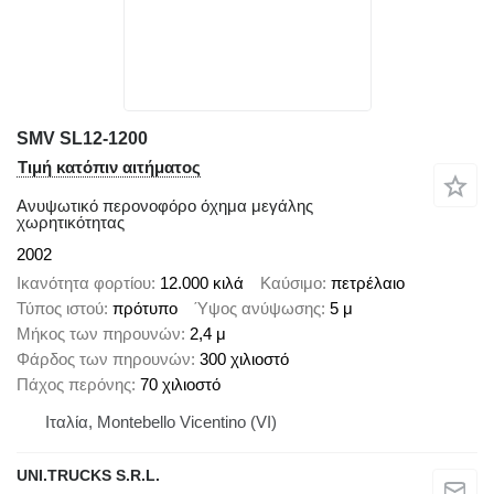
SMV SL12-1200
Τιμή κατόπιν αιτήματος
Ανυψωτικό περονοφόρο όχημα μεγάλης
χωρητικότητας
2002
Ικανότητα φορτίου
12.000 κιλά
Καύσιμο
πετρέλαιο
Τύπος ιστού
πρότυπο
Ύψος ανύψωσης
5 μ
Μήκος των πηρουνών
2,4 μ
Φάρδος των πηρουνών
300 χιλιοστό
Πάχος περόνης
70 χιλιοστό
Ιταλία, Montebello Vicentino (VI)
UNI.TRUCKS S.R.L.