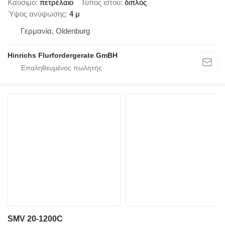
Καύσιμο
πετρέλαιο
Τύπος ιστού
διπλός
Ύψος ανύψωσης
4 μ
Γερμανία, Oldenburg
Hinrichs Flurfordergerate GmBH
SMV 20-1200C