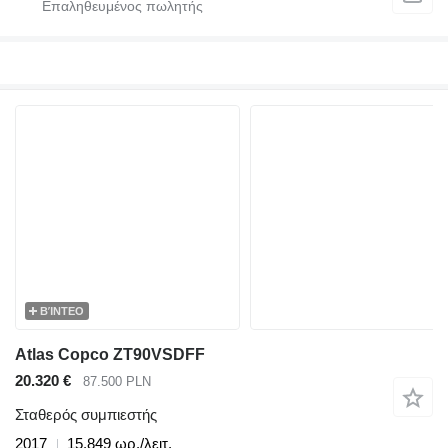
ΒΊΝΤΕΟ
Atlas Copco ZT90VSDFF
20.320 €
87.500 PLN
Σταθερός συμπιεστής
2017
15.849 ωρ./λειτ.