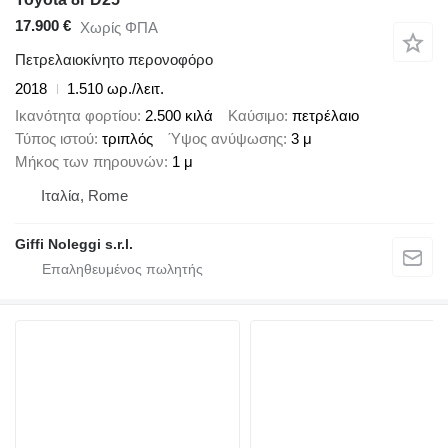
17.900 €
Χωρίς ΦΠΑ
Πετρελαιοκίνητο περονοφόρο
2018
1.510 ωρ./λειτ.
Ικανότητα φορτίου
2.500 κιλά
Καύσιμο
πετρέλαιο
Τύπος ιστού
τριπλός
Ύψος ανύψωσης
3 μ
Μήκος των πηρουνών
1 μ
Ιταλία, Rome
Giffi Noleggi s.r.l.