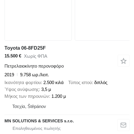
Toyota 06-8FD25F
15.500 €
Χωρίς ΦΠΑ
Πετρελαιοκίνητο περονοφόρο
2019
9.758 ωρ./λειτ.
Ικανότητα φορτίου
2.500 κιλά
Τύπος ιστού
διπλός
Ύψος ανύψωσης
3,5 μ
Μήκος των πηρουνών
1.200 μ
Τσεχία, Štěpánov
MN SOLUTIONS & SERVICES s.r.o.