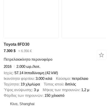
Toyota 8FD30
7.300 $
≈ 6.356 €
Πετρελαιοκίνητο περονοφόρο
2016
2.000 ωρ./λειτ.
Ισχύς
57.14 ίπποδύναμη (42 kW)
Ικανότητα φορτίου
3.000 κιλά
Καύσιμο
πετρέλαιο
Ταχύτητα
19 χλμ/ώρα
Τύπος ιστού
διπλός
Ύψος ανύψωσης
3 μ
Μήκος των πηρουνών
1,2 μ
Φάρδος των πηρουνών
150 χιλιοστό
Κίνα, Shanghai