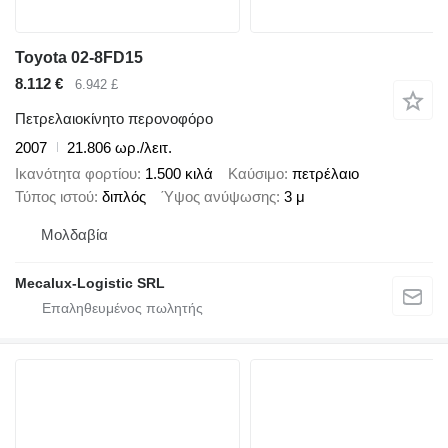
Toyota 02-8FD15
8.112 €
6.942 £
Πετρελαιοκίνητο περονοφόρο
2007
21.806 ωρ./λειτ.
Ικανότητα φορτίου
1.500 κιλά
Καύσιμο
πετρέλαιο
Τύπος ιστού
διπλός
Ύψος ανύψωσης
3 μ
Μολδαβία
Mecalux-Logistic SRL