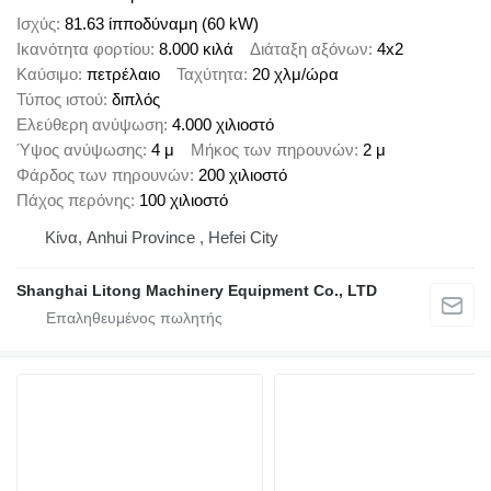
Ισχύς
81.63 ίπποδύναμη (60 kW)
Ικανότητα φορτίου
8.000 κιλά
Διάταξη αξόνων
4x2
Καύσιμο
πετρέλαιο
Ταχύτητα
20 χλμ/ώρα
Τύπος ιστού
διπλός
Ελεύθερη ανύψωση
4.000 χιλιοστό
Ύψος ανύψωσης
4 μ
Μήκος των πηρουνών
2 μ
Φάρδος των πηρουνών
200 χιλιοστό
Πάχος περόνης
100 χιλιοστό
Κίνα, Anhui Province , Hefei City
Shanghai Litong Machinery Equipment Co., LTD