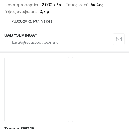
Ικανότητα φορτίου
2.000 κιλά
Τύπος ιστού
διπλός
Ύψος ανύψωσης
3,7 μ
Λιθουανία, Putiniškės
UAB "SEMINGA"
Toyota 8FD25