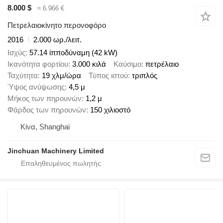
8.000 $
≈ 6.966 €
Πετρελαιοκίνητο περονοφόρο
2016
2.000 ωρ./λειτ.
Ισχύς
57.14 ίπποδύναμη (42 kW)
Ικανότητα φορτίου
3.000 κιλά
Καύσιμο
πετρέλαιο
Ταχύτητα
19 χλμ/ώρα
Τύπος ιστού
τριπλός
Ύψος ανύψωσης
4,5 μ
Μήκος των πηρουνών
1,2 μ
Φάρδος των πηρουνών
150 χιλιοστό
Κίνα, Shanghai
Jinchuan Machinery Limited