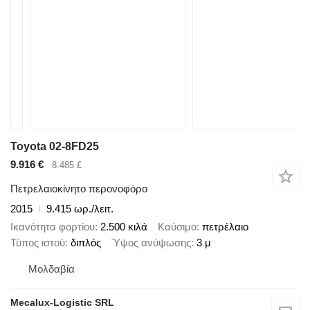
Toyota 02-8FD25
9.916 €
8.485 £
Πετρελαιοκίνητο περονοφόρο
2015
9.415 ωρ./λειτ.
Ικανότητα φορτίου
2.500 κιλά
Καύσιμο
πετρέλαιο
Τύπος ιστού
διπλός
Ύψος ανύψωσης
3 μ
Μολδαβία
Mecalux-Logistic SRL