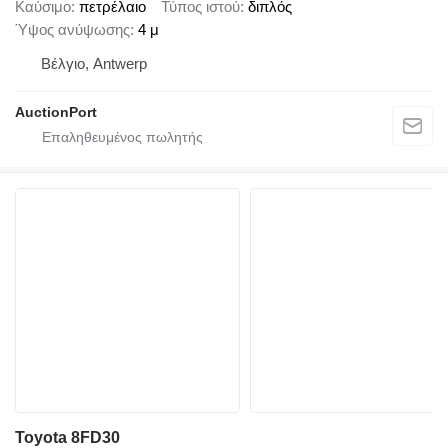
Καύσιμο
πετρέλαιο
Τύπος ιστού
διπλός
Ύψος ανύψωσης
4 μ
Βέλγιο, Antwerp
AuctionPort
Toyota 8FD30