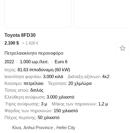
Toyota 8FD30
2.100 $
≈ 1.828 €
Πετρελαιοκίνητο περονοφόρο
2022
1.000 ωρ./λειτ.
Euro 6
Ισχύς
81.63 ίπποδύναμη (60 kW)
Ικανότητα φορτίου
3.000 κιλά
Διάταξη αξόνων
4x2
Καύσιμο
πετρέλαιο
Ταχύτητα
20 χλμ/ώρα
Τύπος ιστού
διπλός
Ελεύθερη ανύψωση
3.000 χιλιοστό
Ύψος ανύψωσης
3 μ
Μήκος των πηρουνών
1,2 μ
Φάρδος των πηρουνών
150 χιλιοστό
Πάχος περόνης
50 χιλιοστό
Κίνα, Anhui Province , Hefei City