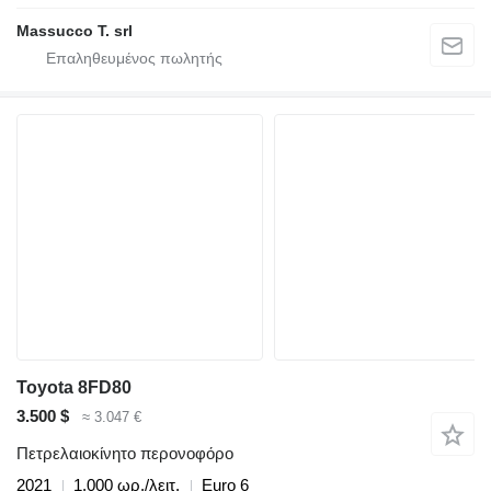
Massucco T. srl
Toyota 8FD80
3.500 $
≈ 3.047 €
Πετρελαιοκίνητο περονοφόρο
2021
1.000 ωρ./λειτ.
Euro 6