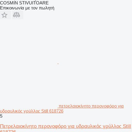
COSMIN STIVUITOARE
Επικοινωνία με τον πωλητή
πετρελαιοκίνητο περονοφόρο για
υδραυλικός γρύλλος Still 618726
5
Πετρελαιοκίνητο περονοφόρο για υδραυλικός γρύλλος Still