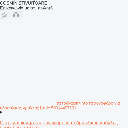
COSMIN STIVUITOARE
Επικοινωνία με τον πωλητή
πετρελαιοκίνητο περονοφόρο για
υδραυλικός γρύλλος Linde 50014407101
5
Πετρελαιοκίνητο περονοφόρο για υδραυλικός γρύλλος