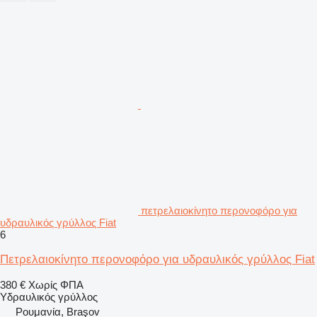
πετρελαιοκίνητο περονοφόρο για
υδραυλικός γρύλλος Fiat
6
Πετρελαιοκίνητο περονοφόρο για υδραυλικός γρύλλος Fiat
380 €
Χωρίς ΦΠΑ
Υδραυλικός γρύλλος
Ρουμανία, Braşov