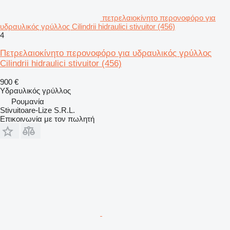
πετρελαιοκίνητο περονοφόρο για
υδραυλικός γρύλλος Cilindrii hidraulici stivuitor (456)
4
Πετρελαιοκίνητο περονοφόρο για υδραυλικός γρύλλος
Cilindrii hidraulici stivuitor (456)
900 €
Υδραυλικός γρύλλος
Ρουμανία
Stivuitoare-Lize S.R.L.
Επικοινωνία με τον πωλητή