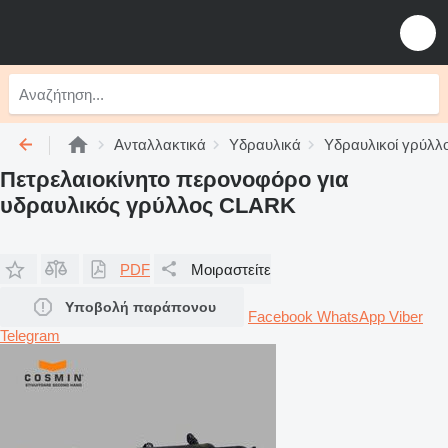
Ανταλλακτικά
Υδραυλικά
Υδραυλικοί γρύλλο
Πετρελαιοκίνητο περονοφόρο για
υδραυλικός γρύλλος CLARK
PDF
Μοιραστείτε
Υποβολή παράπονου
Facebook
WhatsApp
Viber
Telegram