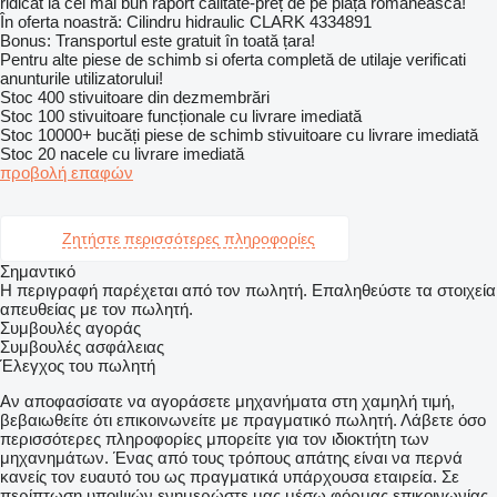
ridicat la cel mai bun raport calitate-preț de pe piața românească!
În oferta noastră: Cilindru hidraulic CLARK 4334891
Bonus: Transportul este gratuit în toată țara!
Pentru alte piese de schimb si oferta completă de utilaje verificati
anunturile utilizatorului!
Stoc 400 stivuitoare din dezmembrări
Stoc 100 stivuitoare funcționale cu livrare imediată
Stoc 10000+ bucăți piese de schimb stivuitoare cu livrare imediată
Stoc 20 nacele cu livrare imediată
προβολή επαφών
Ζητήστε περισσότερες πληροφορίες
Σημαντικό
Η περιγραφή παρέχεται από τον πωλητή. Επαληθεύστε τα στοιχεία
απευθείας με τον πωλητή.
Συμβουλές αγοράς
Συμβουλές ασφάλειας
Έλεγχος του πωλητή
Αν αποφασίσατε να αγοράσετε μηχανήματα στη χαμηλή τιμή,
βεβαιωθείτε ότι επικοινωνείτε με πραγματικό πωλητή. Λάβετε όσο
περισσότερες πληροφορίες μπορείτε για τον ιδιοκτήτη των
μηχανημάτων. Ένας από τους τρόπους απάτης είναι να περνά
κανείς τον ευαυτό του ως πραγματικά υπάρχουσα εταιρεία. Σε
περίπτωση υποψιών ενημερώστε μας μέσω φόρμας επικοινωνίας