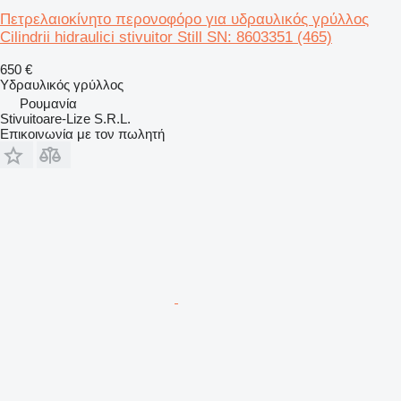
Πετρελαιοκίνητο περονοφόρο για υδραυλικός γρύλλος
Cilindrii hidraulici stivuitor Still SN: 8603351 (465)
650 €
Υδραυλικός γρύλλος
Ρουμανία
Stivuitoare-Lize S.R.L.
Επικοινωνία με τον πωλητή