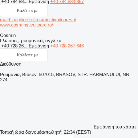
+40 784 88...
Εμφάνιση
+40 784 884 867
Καλέστε με
machineryline.ro/cosminstivuitoaresh/
www.cosminstivuitoare.ro/
Cosmin
Γλώσσες:
ρουμανικά, αγγλικά
+40 728 26...
Εμφάνιση
+40 728 267 646
Καλέστε με
Διεύθυνση
Ρουμανία, Brasov, 507015, BRASOV, STR. HARMANULUI, NR.
274
Εμφάνιση του χάρτη
Τοπική ώρα διανομέα/πωλητή: 22:34 (EEST)