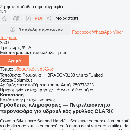
Ζητήστε πρόσθετες φωτογραφίες
1/4
PDF
Μοιραστείτε
Υποβολή παράπονου
Facebook
WhatsApp
Viber
Telegram
250 €
Τιμή χωρίς ΦΠΑ
Ειδοποιήστε με όταν αλλάξει η τιμή
Αγορά
Τύπος:
υδραυλικός γρύλλος
Τοποθεσία:
Ρουμανία
BRASOV
8138 χλμ to "United
States/Columbus"
Αριθμός στα αποθέματα του πωλητή:
250778233
Ημερομηνία καταχώρησης:
πάνω από ένα μήνα
Κατάσταση
Κατάσταση:
μεταχειρισμένες
Πρόσθετες πληροφορίες — Πετρελαιοκίνητο
περονοφόρο για υδραυλικός γρύλλος CLARK
Cosmin Stivuitoare Second Hand® - Societate comercială autorizată
vinde din stoc sau la comandă toată gama de stivuitoare și utilaje de