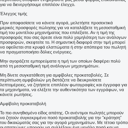
για να διενεργήσουμε επιπλέον έλεγχο.
Έλεγχος τιμής
Πριν αποφασίσετε να κάνετε αγορά, μελετήστε προσεκτικά
μερικές προσφορές πώλησης για να καταλάβετε τη μεσοσταθμική
τιμή του μοντέλου μηχανήματος που επιλέξατε. Αν η τιμή της
προσφοράς που σας άρεσε είναι πολύ χαμηλότερη των ανάλογων
προσφορών, σκεφτείτε το. Η σημαντική διαφορά στην τιμή μπορεί
να οφείλεται στα κρυφά ελαττώματα ή στην απόπειρα του πωλητή
να πραγματοποιήσει δόλιες ενέργειες.
Μην αγοράζετε εμπορεύματα η τιμή των οποίων διαφέρει πολύ
από τη μεσοσταθμική τιμή ανάλογων μηχανημάτων.
Μη δίνετε συγκατάθεση για αμφίβολες προκαταβολές. Σε
περίπτωση αμφιβολιών μη διστάζετε να διευκρινίσετε
λεπτομέρειες, να ζητήσετε επιπλέον φωτογραφίες και έγγραφα για
τα μηχανήματα, να ελέξετε την αυθεντικότητα των εγγράφων, να
κάνετε ρωτήσεις.
Αμφίβολη προκαταβολή
Το πιο συνηθισμένο είδος απάτης. Οι ανέντιμοι πωλητές μπορούν
να ζητούν συγκεκριμένο ποσό προκαταβολής για την "κράτηση"
του δικαιώματός σας για την αγορά μηχανημάτων. Με τέτοιο τρόπο
οι απατεώνες μπορούν να συλλέξουν ένα μεγάλο ποσό και να