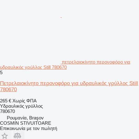
πετρελαιοκίνητο περονοφόρο για
υδραυλικός γρύλλος Still 780670
5
Πετρελαιοκίνητο περονοφόρο για υδραυλικός γρύλλος Still
780670
265 €
Χωρίς ΦΠΑ
Υδραυλικός γρύλλος
780670
Ρουμανία, Braşov
COSMIN STIVUITOARE
Επικοινωνία με τον πωλητή