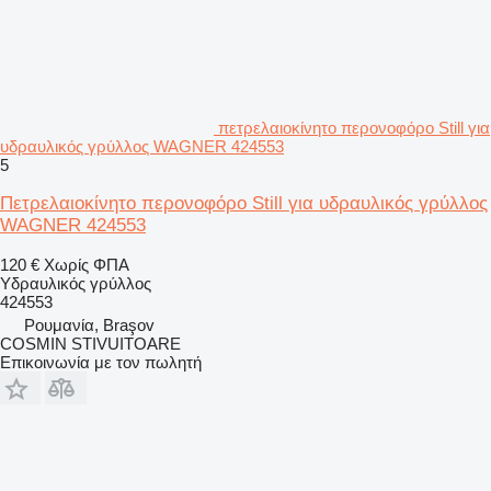
πετρελαιοκίνητο περονοφόρο Still για
υδραυλικός γρύλλος WAGNER 424553
5
Πετρελαιοκίνητο περονοφόρο Still για υδραυλικός γρύλλος
WAGNER 424553
120 €
Χωρίς ΦΠΑ
Υδραυλικός γρύλλος
424553
Ρουμανία, Braşov
COSMIN STIVUITOARE
Επικοινωνία με τον πωλητή