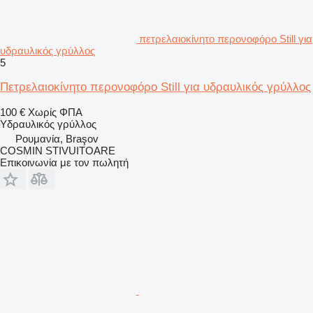
πετρελαιοκίνητο περονοφόρο Still για
υδραυλικός γρύλλος
5
Πετρελαιοκίνητο περονοφόρο Still για υδραυλικός γρύλλος
100 €
Χωρίς ΦΠΑ
Υδραυλικός γρύλλος
Ρουμανία, Braşov
COSMIN STIVUITOARE
Επικοινωνία με τον πωλητή