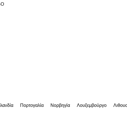
BO
λανδία
Πορτογαλία
Νορβηγία
Λουξεμβούργο
Λιθουα