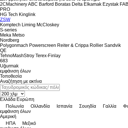
2CMachinery
ABC
Barford
Boratas
Delta
Elkamak
Ezystak
FA
PRO
HG Tech
Kinglink
ZSW
Komptech
Liming
McCloskey
S-series
Meka
Metso
Nordberg
Polygonmach
Powerscreen
Reiter & Crippa
Rollier
Sandvik
QE
TehnoMashStroy
Terex-Finlay
683
Uğurmak
εμφάνιση όλων
Τοποθεσία
Αναζήτηση με ακτίνα
Ελλάδα
Ευρώπη
Πολωνία
Ολλανδία
Ισπανία
Σουηδία
Γαλλία
Φι
εμφάνιση όλων
Αμερική
ΗΠΑ
Μεξικό