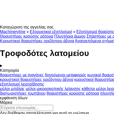
Καταχώριση της αγγελίας σας
Machineryline
»
Εξορυκτικοί εξοπλισμοί
»
Εξοπλισμοί θραύση
Θραυστήρες κρούσης ρότορα
Πλυντήρια άμμου
Σπαστήρες με 
Κρουστικοί θραυστήρες οριζόντιου άξονα
Ανατρεπόμενα οχήματ
Τροφοδότες λατομείου
Κατηγορία
θραυστήρες με σιαγόνες
δονούμενοι μεταφορείς
κωνικοί θραυσ
κρουστικοί θραυστήρες οριζόντιου άξονα
κρουστικοί θραυστήρ
εξοπλισμοί λειοτρίβησης
μύλοι μπάλας
μύλοι μικροσκοπικής λείανσης
κάθετοι μύλοι λει
διαχωριστήρες τυμπάνου
θραυστήρες κρούσης ρότορα
πλυντή
εμφάνιση όλων
Μάρκα
Δεν βρέθηκαν αποτελέσματα για αυτό το ερώτημα