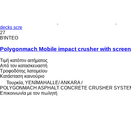
decks scre
27
ΒΊΝΤΕΟ
Polygonmach Mobile impact crusher with scree
Τιμή κατόπιν αιτήματος
Από τον κατασκευαστή
Τροφοδότης λατομείου
Κατάσταση
καινούριο
Τουρκία, YENİMAHALLE/ ANKARA /
POLYGONMACH ASPHALT CONCRETE CRUSHER SYSTE
Επικοινωνία με τον πωλητή