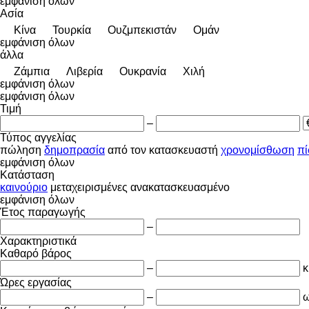
εμφάνιση όλων
Ασία
Κίνα
Τουρκία
Ουζμπεκιστάν
Ομάν
εμφάνιση όλων
άλλα
Ζάμπια
Λιβερία
Ουκρανία
Χιλή
εμφάνιση όλων
εμφάνιση όλων
Τιμή
–
Τύπος αγγελίας
πώληση
δημοπρασία
από τον κατασκευαστή
χρονομίσθωση
π
εμφάνιση όλων
Κατάσταση
καινούριο
μεταχειρισμένες
ανακατασκευασμένο
εμφάνιση όλων
Έτος παραγωγής
–
Χαρακτηριστικά
Καθαρό βάρος
–
κ
Ώρες εργασίας
–
ω