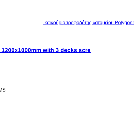
καινούριο τροφοδότης λατομείου Polygon
n 1200x1000mm with 3 decks scre
MS