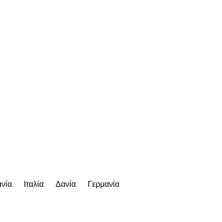
νία
Ιταλία
Δανία
Γερμανία