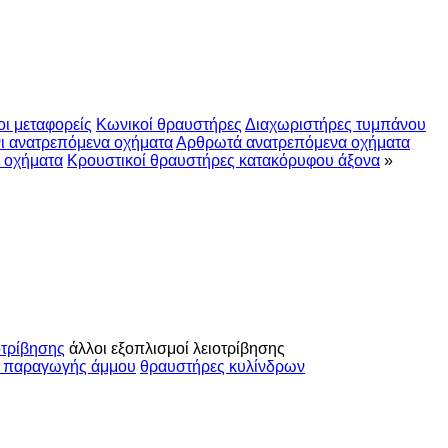
ι μεταφορείς
Κωνικοί θραυστήρες
Διαχωριστήρες τυμπάνου
ι ανατρεπόμενα οχήματα
Αρθρωτά ανατρεπόμενα οχήματα
 οχήματα
Κρουστικοί θραυστήρες κατακόρυφου άξονα
»
οτρίβησης
άλλοι εξοπλισμοί λειοτρίβησης
ς παραγωγής άμμου
θραυστήρες κυλίνδρων