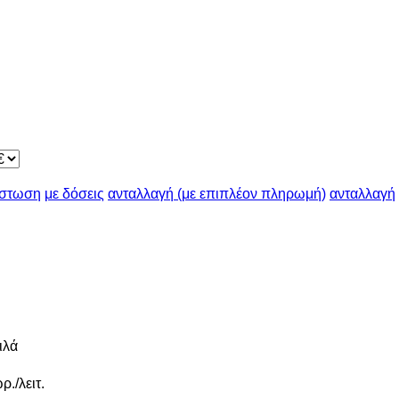
ίστωση
με δόσεις
ανταλλαγή (με επιπλέον πληρωμή)
ανταλλαγή
ιλά
ρ./λειτ.