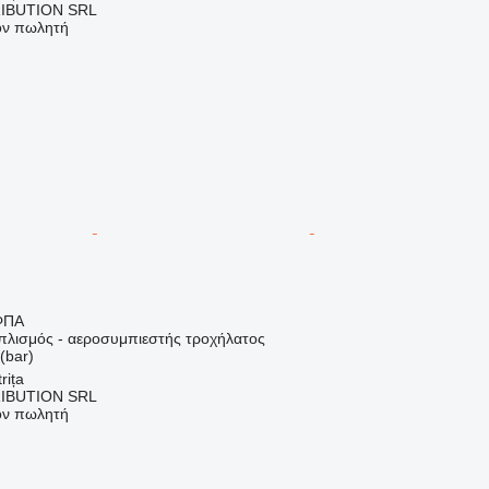
IBUTION SRL
τον πωλητή
ΦΠΑ
οπλισμός - αεροσυμπιεστής τροχήλατος
(bar)
rița
IBUTION SRL
τον πωλητή