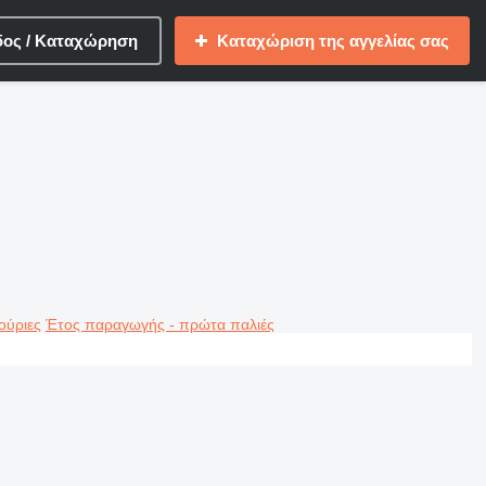
δος / Καταχώρηση
Καταχώριση της αγγελίας σας
ούριες
Έτος παραγωγής - πρώτα παλιές