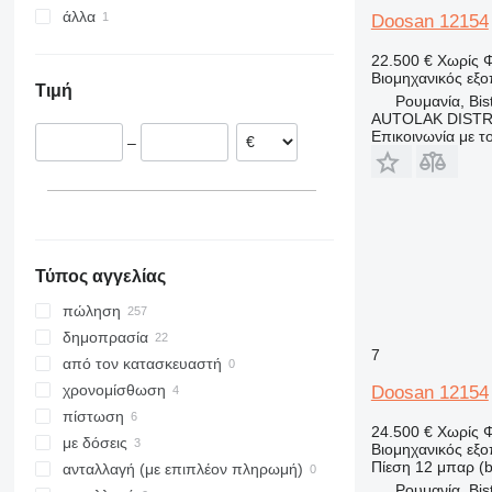
άλλα
Βέλγιο
Hνωμένα Αραβικά Εμιράτα
ZT
Doosan 12154
Ρουμανία
Κίνα
Χιλή
22.500 €
Χωρίς 
Ολλανδία
Ισραήλ
Βιομηχανικός εξ
Τιμή
Πολωνία
Ρουμανία, Bist
AUTOLAK DISTR
Γαλλία
Επικοινωνία με 
–
Ισπανία
Σλοβακία
εμφάνιση όλων
Τύπος αγγελίας
πώληση
δημοπρασία
7
από τον κατασκευαστή
χρονομίσθωση
Doosan 12154
πίστωση
24.500 €
Χωρίς 
με δόσεις
Βιομηχανικός εξ
Πίεση
12 μπαρ (b
ανταλλαγή (με επιπλέον πληρωμή)
Ρουμανία, Bist