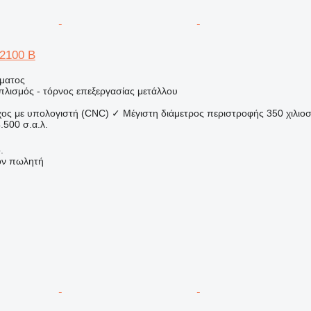
2100 B
ήματος
πλισμός - τόρνος επεξεργασίας μετάλλου
χος με υπολογιστή (CNC)
✓
Μέγιστη διάμετρος περιστροφής
350 χιλιο
.500 σ.α.λ.
.
τον πωλητή