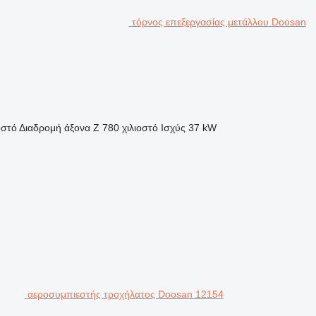
τόρνος επεξεργασίας μετάλλου Doosan
οστό
Διαδρομή άξονα Z
780 χιλιοστό
Ισχύς
37 kW
αεροσυμπιεστής τροχήλατος Doosan 12154