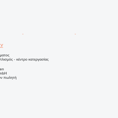
LY
ήματος
πλισμός - κέντρο κατεργασίας
sen
GmbH
τον πωλητή