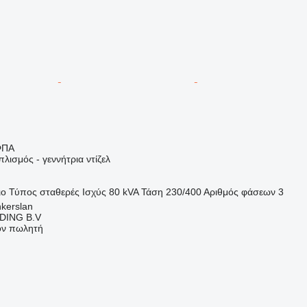
ΦΠΑ
λισμός - γεννήτρια ντίζελ
ιο
Τύπος
σταθερές
Ισχύς
80 kVA
Τάση
230/400
Αριθμός φάσεων
3
nkerslan
DING B.V
τον πωλητή