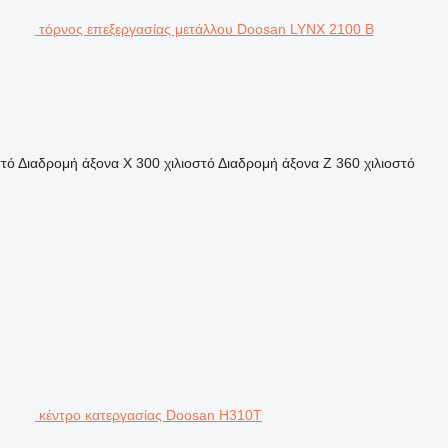
τόρνος επεξεργασίας μετάλλου Doosan LYNX 2100 B
στό
Διαδρομή άξονα X
300 χιλιοστό
Διαδρομή άξονα Z
360 χιλιοστό
κέντρο κατεργασίας Doosan H310T