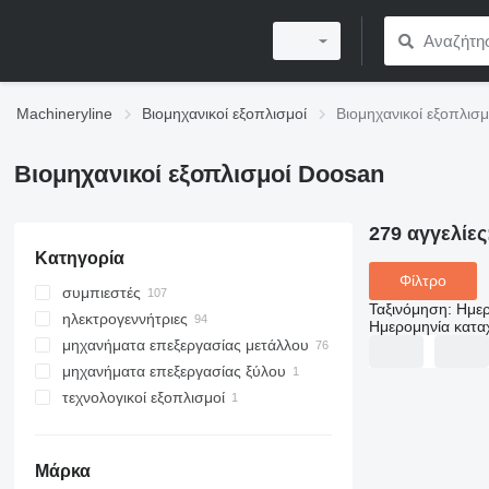
Machineryline
Βιομηχανικοί εξοπλισμοί
Βιομηχανικοί εξοπλισ
Βιομηχανικοί εξοπλισμοί Doosan
279 αγγελίες
Κατηγορία
Φίλτρο
συμπιεστές
Ταξινόμηση
:
Ημερ
ηλεκτρογεννήτριες
αεροσυμπιεστές τροχήλατος
Ημερομηνία κατ
μηχανήματα επεξεργασίας μετάλλου
σταθεροί συμπιεστές
γεννήτριες ντίζελ
μηχανήματα επεξεργασίας ξύλου
φορητοί συμπιεστές
πύργοι φωτισμού
τόρνοι επεξεργασίας μετάλλου
τεχνολογικοί εξοπλισμοί
άλλα γεννήτριες
κέντρα κατεργασίας
κέντρα κατεργασίας για ξύλο
βιομηχανικά ρομπότ
Μάρκα