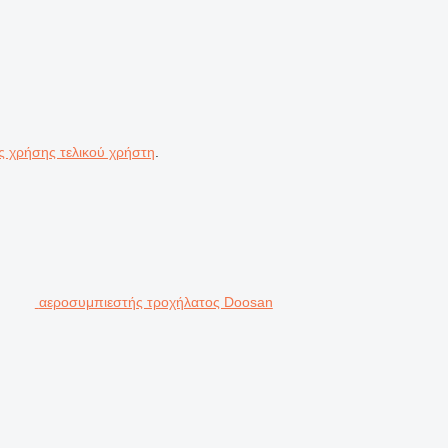
ς χρήσης τελικού χρήστη
.
αεροσυμπιεστής τροχήλατος Doosan