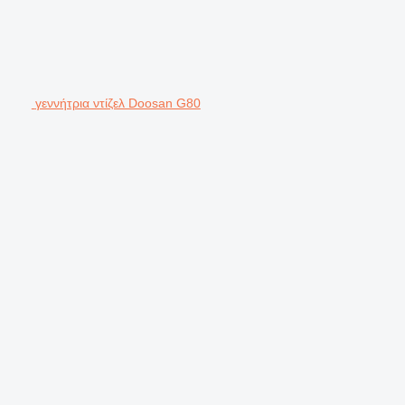
γεννήτρια ντίζελ Doosan G80