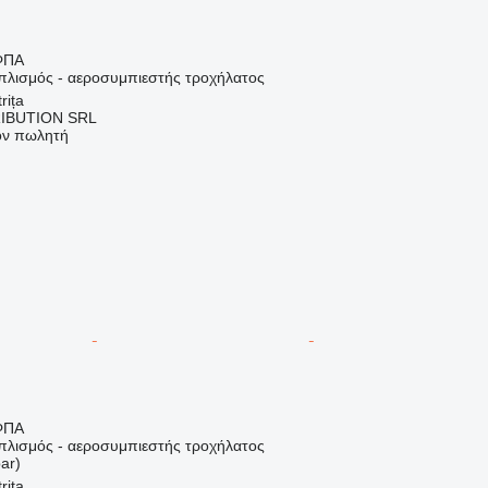
ΦΠΑ
οπλισμός - αεροσυμπιεστής τροχήλατος
rița
IBUTION SRL
τον πωλητή
ΦΠΑ
οπλισμός - αεροσυμπιεστής τροχήλατος
ar)
rița