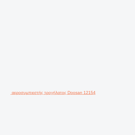
αεροσυμπιεστής τροχήλατος Doosan 12154