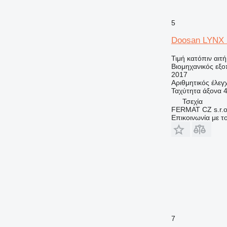
5
Doosan LYNX 
Τιμή κατόπιν αιτ
Βιομηχανικός εξο
2017
Αριθμητικός έλεγ
Ταχύτητα άξονα
4
Τσεχία
FERMAT CZ s.r.o
Επικοινωνία με 
7