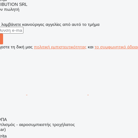
IBUTION SRL
τον πωλητή
α λαμβάνετε καινούριγες αγγελίες από αυτό το τμήμα
εστε τη δική μας
πολιτική εμπιστευτικότητας
και
το συμφωνητικό άδεια
ΦΠΑ
οπλισμός - αεροσυμπιεστής τροχήλατος
ar)
rița