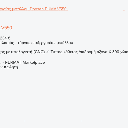
 V550
234 €
πλισμός - τόρνος επεξεργασίας μετάλλου
χος με υπολογιστή (CNC)
✓
Τύπος
κάθετος
Διαδρομή άξονα X
390 χιλι
. - FERMAT Marketplace
τον πωλητή