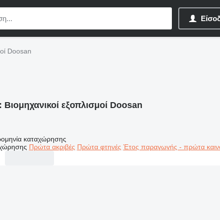
Είσο
μοί Doosan
:
Βιομηχανικοί εξοπλισμοί Doosan
ομηνία καταχώρησης
αχώρησης
Πρώτα ακριβές
Πρώτα φτηνές
Έτος παραγωγής - πρώτα καιν