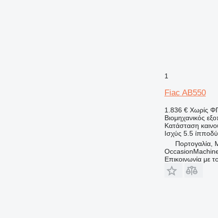
1
Fiac AB550
1.836 €
Χωρίς Φ
Βιομηχανικός εξ
Κατάσταση
καινο
Ισχύς
5.5 ίπποδύ
Πορτογαλία, 
OccasionMachine
Επικοινωνία με 