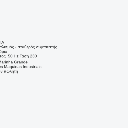
ΠΑ
οπλισμός - σταθερός συμπιεστής
ύριο
τος
50 Hz
Τάση
230
Marinha Grande
s Maquinas Industriais
τον πωλητή