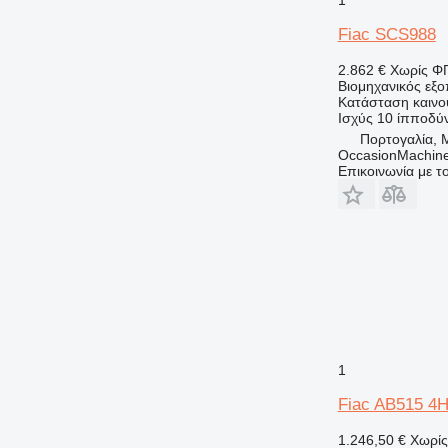
Fiac SCS988
2.862 €
Χωρίς Φ
Βιομηχανικός εξ
Κατάσταση
καινο
Ισχύς
10 ίπποδύ
Πορτογαλία, 
OccasionMachine
Επικοινωνία με 
1
Fiac AB515 4
1.246,50 €
Χωρί