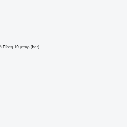
ό
Πίεση
10 μπαρ (bar)