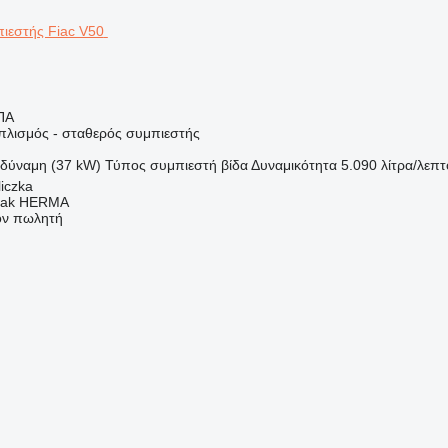
ΠΑ
οπλισμός - σταθερός συμπιεστής
οδύναμη (37 kW)
Τύπος συμπιεστή
βίδα
Δυναμικότητα
5.090 λίτρα/λεπτ
iczka
rbak HERMA
τον πωλητή