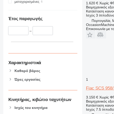
μεταχειρισμένες
1.620 €
Χωρίς Φ
Βιομηχανικός εξ
Κατάσταση
καινο
Ισχύς
3 ίπποδύνα
Έτος παραγωγής
Πορτογαλία, 
OccasionMachine
Επικοινωνία με 
–
Χαρακτηριστικά
Καθαρό βάρος
Ώρες εργασίας
1
Fiac SCS 958/
3.150 €
Χωρίς Φ
Κινητήρας, κιβώτιο ταχυτήτων
Βιομηχανικός εξ
Κατάσταση
καινο
Ισχύς του κινητήρα
Ισχύς
7.5 ίπποδύ