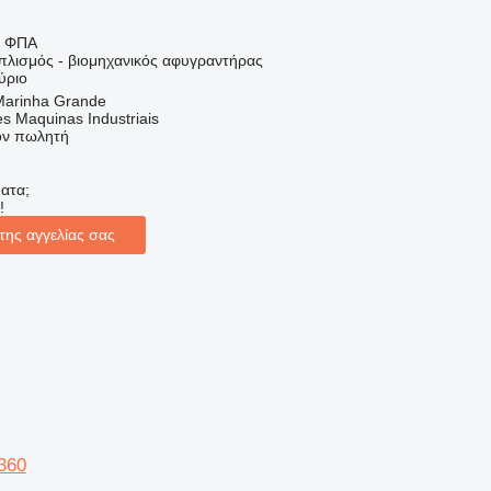
ς ΦΠΑ
πλισμός - βιομηχανικός αφυγραντήρας
ύριο
Marinha Grande
s Maquinas Industriais
τον πωλητή
ατα;
!
της αγγελίας σας
360