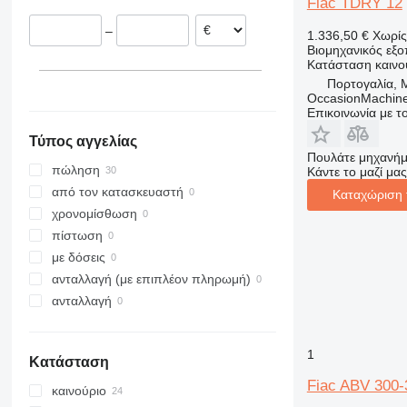
Fiac TDRY 12
Ιταλία
–
1.336,50 €
Χωρί
Γερμανία
Βιομηχανικός εξο
Κατάσταση
καινο
Πορτογαλία, 
OccasionMachine
Επικοινωνία με 
Τύπος αγγελίας
Πουλάτε μηχανήμ
πώληση
Κάντε το μαζί μας
από τον κατασκευαστή
Καταχώριση 
χρονομίσθωση
πίστωση
με δόσεις
ανταλλαγή (με επιπλέον πληρωμή)
ανταλλαγή
1
Κατάσταση
Fiac ABV 300-
καινούριο