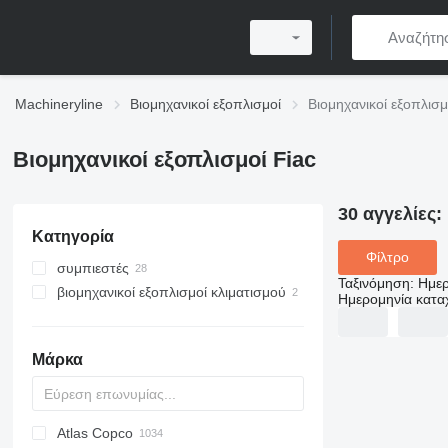
Machineryline
Βιομηχανικοί εξοπλισμοί
Βιομηχανικοί εξοπλισμ
Βιομηχανικοί εξοπλισμοί Fiac
30 αγγελίες:
Κατηγορία
Φίλτρο
συμπιεστές
Ταξινόμηση
:
Ημερ
βιομηχανικοί εξοπλισμοί κλιματισμού
φορητοί συμπιεστές
Ημερομηνία κατ
σταθεροί συμπιεστές
βιομηχανικοί αφυγραντήρες
Μάρκα
Atlas Copco
PDS
APD
AB
Ensis
VZ
AG3