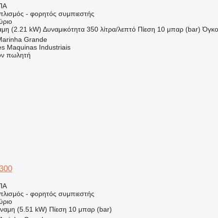
ΠΑ
οπλισμός - φορητός συμπιεστής
ύριο
μη (2.21 kW)
Δυναμικότητα
350 λίτρα/λεπτό
Πίεση
10 μπαρ (bar)
Όγκο
Marinha Grande
s Maquinas Industriais
τον πωλητή
300
ΠΑ
οπλισμός - φορητός συμπιεστής
ύριο
ναμη (5.51 kW)
Πίεση
10 μπαρ (bar)