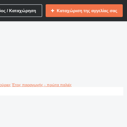
δος / Καταχώρηση
Καταχώριση της αγγελίας σας
ούριες
Έτος παραγωγής - πρώτα παλιές