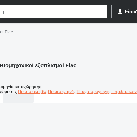
Είσο
οί Fiac
Βιομηχανικοί εξοπλισμοί Fiac
ομηνία καταχώρησης
αχώρησης
Πρώτα ακριβές
Πρώτα φτηνές
Έτος παραγωγής - πρώτα καιν