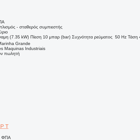
ΠΑ
οπλισμός - σταθερός συμπιεστής
ύριο
ναμη (7.35 kW)
Πίεση
10 μπαρ (bar)
Συχνότητα ρεύματος
50 Hz
Τάση
Marinha Grande
s Maquinas Industriais
τον πωλητή
HP T
ς ΦΠΑ