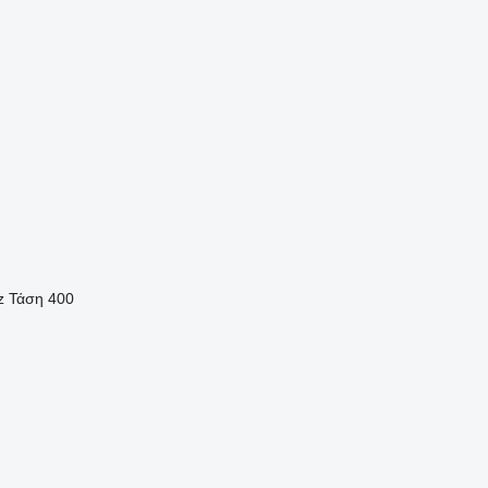
z
Τάση
400