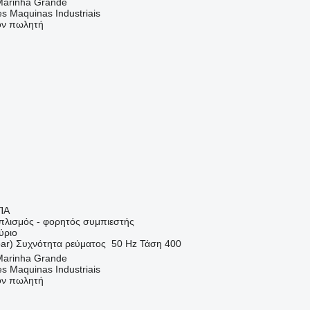
Marinha Grande
s Maquinas Industriais
τον πωλητή
ΠΑ
οπλισμός - φορητός συμπιεστής
ύριο
ar)
Συχνότητα ρεύματος
50 Hz
Τάση
400
Marinha Grande
s Maquinas Industriais
τον πωλητή