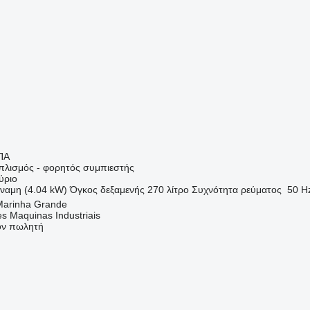
ΠΑ
οπλισμός - φορητός συμπιεστής
ύριο
ναμη (4.04 kW)
Όγκος δεξαμενής
270 λίτρο
Συχνότητα ρεύματος
50 H
Marinha Grande
s Maquinas Industriais
τον πωλητή