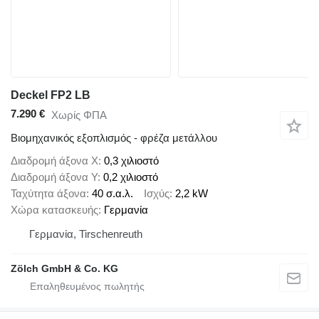
Deckel FP2 LB
7.290 €
Χωρίς ΦΠΑ
Βιομηχανικός εξοπλισμός - φρέζα μετάλλου
Διαδρομή άξονα X
0,3 χιλιοστό
Διαδρομή άξονα Y
0,2 χιλιοστό
Ταχύτητα άξονα
40 σ.α.λ.
Ισχύς
2,2 kW
Χώρα κατασκευής
Γερμανία
Γερμανία, Tirschenreuth
Zölch GmbH & Co. KG