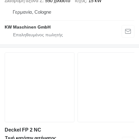
Διαδρομή άξονα Z
550 χιλιοστό
Ισχύς
15 kW
Γερμανία, Cologne
KW Maschinen GmbH
Deckel FP 2 NC
Τιμή κατόπιν αιτήματος