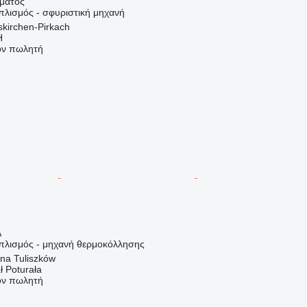
ήματος
πλισμός - σφυριστική μηχανή
skirchen-Pirkach
H
τον πωλητή
Α
οπλισμός - μηχανή θερμοκόλλησης
na Tuliszków
ł Poturała
τον πωλητή