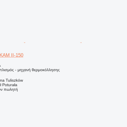
 KAM II-150
Α
οπλισμός - μηχανή θερμοκόλλησης
na Tuliszków
ł Poturała
τον πωλητή