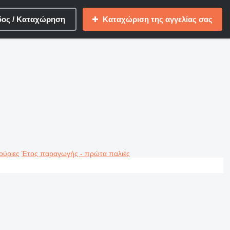
δος / Καταχώρηση
Καταχώριση της αγγελίας σας
ούριες
Έτος παραγωγής - πρώτα παλιές