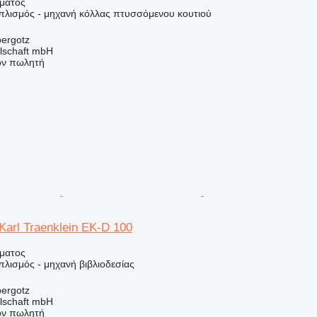
ήματος
οπλισμός - μηχανή κόλλας πτυσσόμενου κουτιού
bergotz
llschaft mbH
τον πωλητή
 Karl Traenklein EK-D 100
ήματος
πλισμός - μηχανή βιβλιοδεσίας
bergotz
llschaft mbH
τον πωλητή