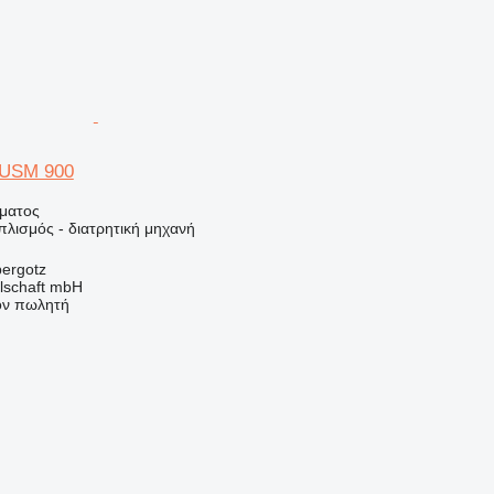
n USM 900
ήματος
πλισμός - διατρητική μηχανή
bergotz
llschaft mbH
τον πωλητή