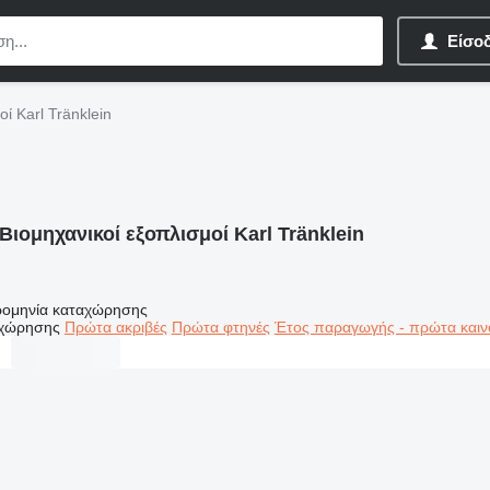
Είσο
οί Karl Tränklein
Βιομηχανικοί εξοπλισμοί Karl Tränklein
ομηνία καταχώρησης
αχώρησης
Πρώτα ακριβές
Πρώτα φτηνές
Έτος παραγωγής - πρώτα καιν