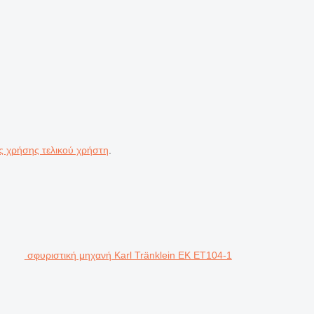
ς χρήσης τελικού χρήστη
.
σφυριστική μηχανή Karl Tränklein EK ET104-1