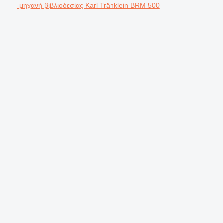
μηχανή βιβλιοδεσίας Karl Tränklein BRM 500