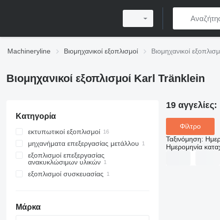
Machineryline
Βιομηχανικοί εξοπλισμοί
Βιομηχανικοί εξοπλισμ
Βιομηχανικοί εξοπλισμοί Karl Tränklein
19 αγγελίες:
Κατηγορία
Φίλτρο
εκτυπωτικοί εξοπλισμοί
Ταξινόμηση
:
Ημερ
μηχανήματα επεξεργασίας μετάλλου
μηχανές εργασιών μετεκτύπωσης
Ημερομηνία κατ
εξοπλισμοί επεξεργασίας
μηχανές εγκοπής
ανακυκλώσιμων υλικών
άλλοι εξοπλισμοί εκτύπωσης
μηχανές βιβλιοδεσίας
εξοπλισμοί συσκευασίας
εξοπλισμοί επεξεργασίας χαρτιού
μηχανές θερμοκόλλησης
μηχανές κόλλας πτυσσόμενου
σφυριστικές μηχανές
πρέσες συμπίεσης χαρτιού
κουτιού
κοπτικά χαρτιού γκιλοτίνες
Μάρκα
διατρητικές μηχανές