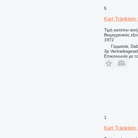
5
Karl Tränklei
Τιμή κατόπιν αιτ
Βιομηχανικός εξο
1972
Γερμανία, Da
3p Vertriebsgese
Επικοινωνία με 
1
Karl Tränklein