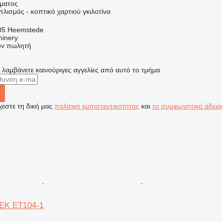
ήματος
πλισμός - κοπτικό χαρτιού γκιλοτίνα
05 Heemstede
hinery
τον πωλητή
α λαμβάνετε καινούριγες αγγελίες από αυτό το τμήμα
εστε τη δική μας
πολιτική εμπιστευτικότητας
και
το συμφωνητικό άδεια
n EK ET104-1