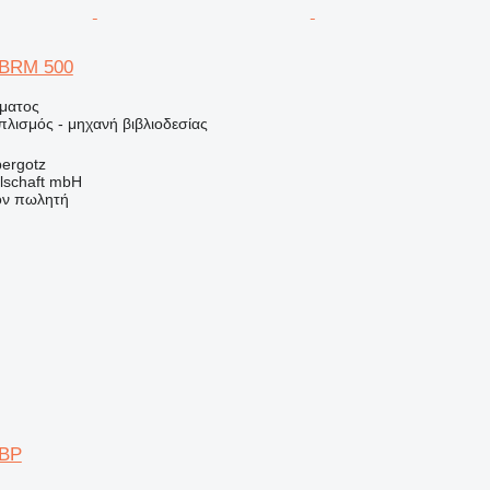
n BRM 500
ήματος
πλισμός - μηχανή βιβλιοδεσίας
bergotz
llschaft mbH
τον πωλητή
 BP