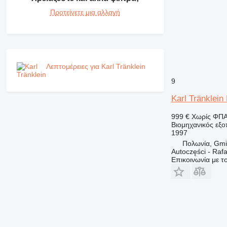
Προτείνετε μια αλλαγή
Λεπτομέρειες για Karl Tränklein
9
Karl Tränklein
999 €
Χωρίς ΦΠ
Βιομηχανικός εξ
1997
Πολωνία, Gmi
Autoczęści - Rafa
Επικοινωνία με 