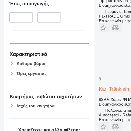
Τιμή κατόπιν αιτ
Έτος παραγωγής
Βιομηχανικός εξο
Γερμανία, Em
F1-TRADE Gmb
–
Επικοινωνία με 
Χαρακτηριστικά
Καθαρό βάρος
Ώρες εργασίας
9
Karl Tränklein
Κινητήρας, κιβώτιο ταχυτήτων
999 €
Χωρίς ΦΠ
Βιομηχανικός εξ
Ισχύς του κινητήρα
Πολωνία, Gmi
Autoczęści - Rafa
Επικοινωνία με 
Χρειάζεστε και άλλα φίλτρα;