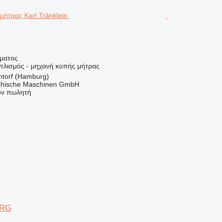
ήματος
οπλισμός - μηχανή κοπής μήτρας
ntorf (Hamburg)
hische Maschinen GmbH
τον πωλητή
 RG