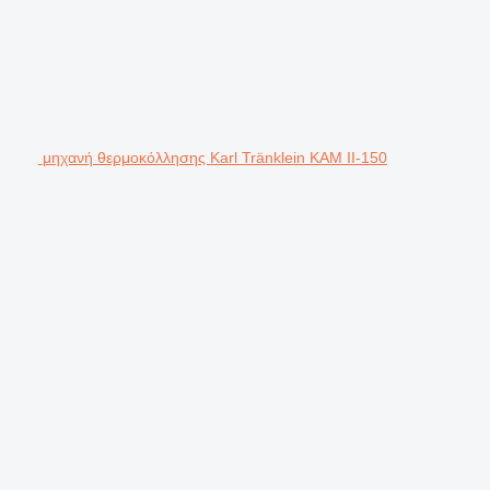
μηχανή θερμοκόλλησης Karl Tränklein KAM II-150