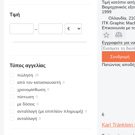
Γερμανία
Τιμή κατόπιν αιτ
ZT
Βιομηχανικός εξο
Πολωνία
1999
Τιμή
Ολλανδία
Ολλανδία, 21
ITK Graphic Mac
Επικοινωνία με 
–
Εγγραφείτε για ν
Συνδρομή
Πατώντας αποδέχ
Τύπος αγγελίας
πώληση
από τον κατασκευαστή
χρονομίσθωση
πίστωση
με δόσεις
ανταλλαγή (με επιπλέον πληρωμή)
6
ανταλλαγή
Karl Tränklei