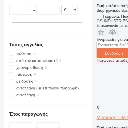
Βέλγιο
Τιμή κατόπιν αιτ
–
Βιομηχανικός εξο
Γερμανία, He
GS-INDUSTRIES
Επικοινωνία με 
Εγγραφείτε για ν
Τύπος αγγελίας
Συνδρομή
πώληση
Πατώντας αποδέχ
από τον κατασκευαστή
χρονομίσθωση
πίστωση
με δόσεις
ανταλλαγή (με επιπλέον πληρωμή)
ανταλλαγή
3
Έτος παραγωγής
Memmert UM 
Τιμή κατόπιν αιτ
–