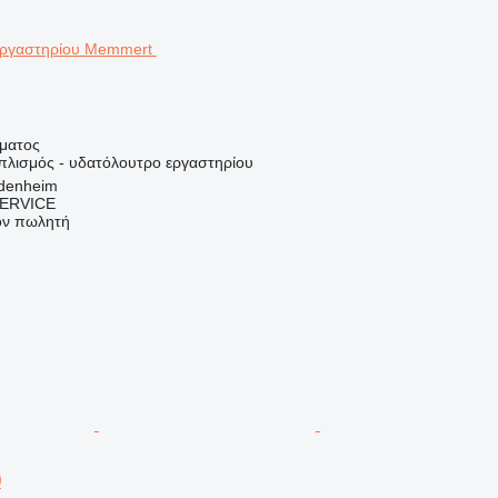
ήματος
οπλισμός - υδατόλουτρο εργαστηρίου
idenheim
ERVICE
τον πωλητή
0