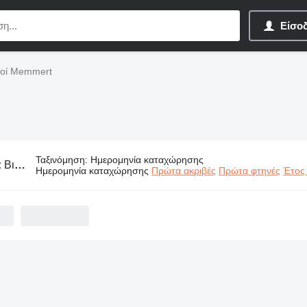
Είσο
μοί Memmert
Ταξινόμηση
:
Ημερομηνία καταχώρησης
:
Βιομηχανικοί εξοπλισμοί Memmert
Ημερομηνία καταχώρησης
Πρώτα ακριβές
Πρώτα φτηνές
Έτος