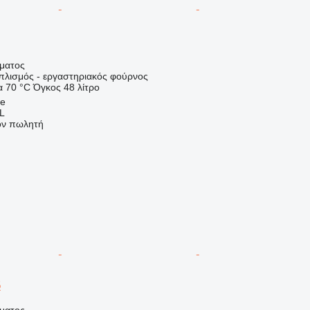
ήματος
οπλισμός - εργαστηριακός φούρνος
α
70 °C
Όγκος
48 λίτρο
le
L
τον πωλητή
5
ήματος