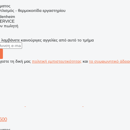
ήματος
πλισμός - θερμοκοιτίδα εργαστηρίου
idenheim
ERVICE
τον πωλητή
α λαμβάνετε καινούριγες αγγελίες από αυτό το τμήμα
εστε τη δική μας
πολιτική εμπιστευτικότητας
και
το συμφωνητικό άδεια
500
ήματος