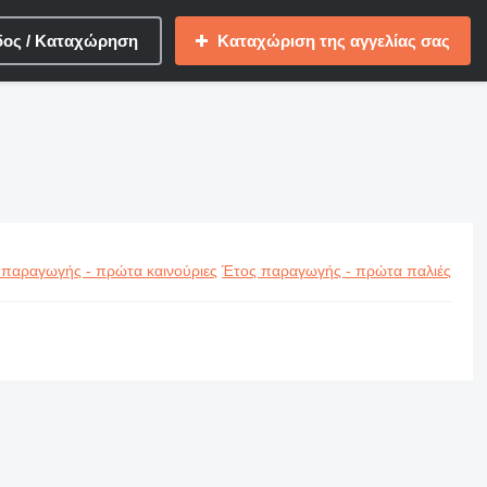
δος / Καταχώρηση
Καταχώριση της αγγελίας σας
 παραγωγής - πρώτα καινούριες
Έτος παραγωγής - πρώτα παλιές