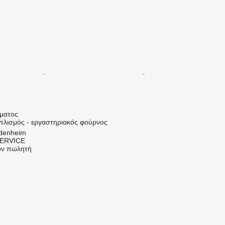
ήματος
οπλισμός - εργαστηριακός φούρνος
idenheim
ERVICE
τον πωλητή