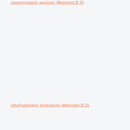
εργαστηριακός φούρνος Memmert B 30
αποξηραντικός εξοπλισμός Memmert B-15