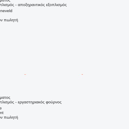
πλισμός - αποξηραντικός εξοπλισμός
rneveld
τον πωλητή
ήματος
οπλισμός - εργαστηριακός φούρνος
e
nt
τον πωλητή