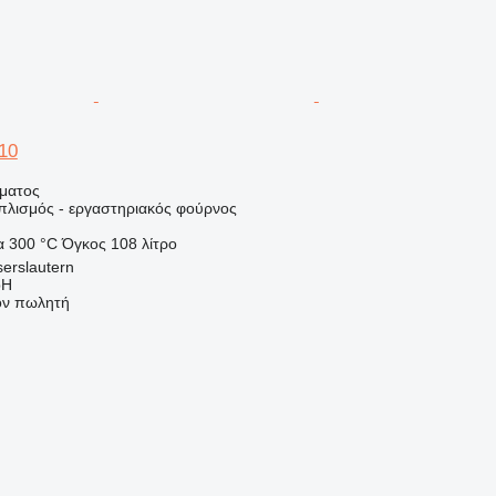
10
ήματος
οπλισμός - εργαστηριακός φούρνος
α
300 °C
Όγκος
108 λίτρο
serslautern
bH
τον πωλητή