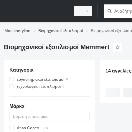
Machineryline
Βιομηχανικοί εξοπλισμοί
Βιομηχανικοί εξοπλισ
Βιομηχανικοί εξοπλισμοί Memmert
Κατηγορία
14 αγγελίες
εργαστηριακοί εξοπλισμοί
τεχνολογικοί εξοπλισμοί
εργαστηριακόι φούρνοι
υδατόλουτρα εργαστηρίου
αποξηραντικοί εξοπλισμοί
θερμοκοιτίδες εργαστηρίου
Μάρκα
άλλοι εργαστηριακοί εξοπλισμοί
Atlas Copco
PDS
APD
AB
Ensis
VZ
AG3