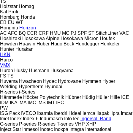
TS
Holzstar
Homag
Kal
Profi
Homburg
Honda
EB
EU
WT
Hongniu
Horizon
AC
AFC
BQ
CCR
CRF
HMU
MC
PJ
SPF
ST
StitchLiner
VAC
Hoshizaki
Hosokawa Alpine
Hosokawa Micron
Houfek
Howden
Huawin
Huber
Hugo Beck
Hundegger
Hunkeler
Hunter
Hurakan
HKN
Hurco
VMX
Huron
Husky
Husmann
Husqvarna
FS
TS
Huvema
Hwacheon
Hydac
Hydrovane
Hymmen
Hyper
Welding
Hypertherm
Hyundai
H-series
i-Series
Hämmerle
Höcker Polytechnik
Hübner
Hüdig
Hüller Hille
ICE
IDM
IKA
IMA
IMC
IMS
IMT
IPC
PW
ISG Pack
IVECO
Ibarmia
Iberdrill
Ideal
Iemca
Ilapak
Ilpra
Imcar
Imet
Index
Index-6
Indumasch
InfoTec
Ingersoll Rand
G-series
P-series
R-series
T-series
VHP
XHP
Inject Star
Inmesol
Inotec
Inoxpa
Integra
International