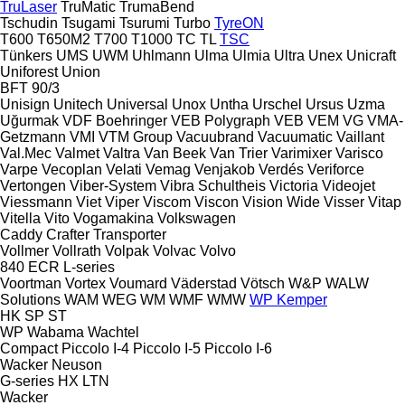
TruLaser
TruMatic
TrumaBend
Tschudin
Tsugami
Tsurumi
Turbo
TyreON
T600
T650M2
T700
T1000
TC
TL
TSC
Tünkers
UMS
UWM
Uhlmann
Ulma
Ulmia
Ultra
Unex
Unicraft
Uniforest
Union
BFT 90/3
Unisign
Unitech
Universal
Unox
Untha
Urschel
Ursus
Uzma
Uğurmak
VDF Boehringer
VEB Polygraph
VEB
VEM
VG
VMA-
Getzmann
VMI
VTM Group
Vacuubrand
Vacuumatic
Vaillant
Val.Mec
Valmet
Valtra
Van Beek
Van Trier
Varimixer
Varisco
Varpe
Vecoplan
Velati
Vemag
Venjakob
Verdés
Veriforce
Vertongen
Viber-System
Vibra Schultheis
Victoria
Videojet
Viessmann
Viet
Viper
Viscom
Viscon
Vision Wide
Visser
Vitap
Vitella
Vito
Vogamakina
Volkswagen
Caddy
Crafter
Transporter
Vollmer
Vollrath
Volpak
Volvac
Volvo
840
ECR
L-series
Voortman
Vortex
Voumard
Väderstad
Vötsch
W&P
WALW
Solutions
WAM
WEG
WM
WMF
WMW
WP Kemper
HK
SP
ST
WP
Wabama
Wachtel
Compact
Piccolo I-4
Piccolo I-5
Piccolo I-6
Wacker Neuson
G-series
HX
LTN
Wacker