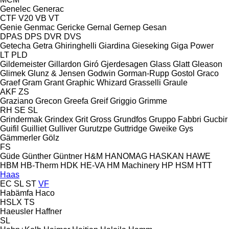
Genelec
Generac
CTF
V20
VB
VT
Genie
Genmac
Gericke
Gernal
Gernep
Gesan
DPAS
DPS
DVR
DVS
Getecha
Getra
Ghiringhelli
Giardina
Gieseking
Giga Power
LT
PLD
Gildemeister
Gillardon
Giró
Gjerdesagen
Glass
Glatt
Gleason
Glimek
Glunz & Jensen
Godwin
Gorman-Rupp
Gostol
Graco
Graef
Gram
Grant
Graphic Whizard
Grasselli
Graule
AKF
ZS
Graziano
Grecon
Greefa
Greif
Griggio
Grimme
RH
SE
SL
Grindermak
Grindex
Grit
Gross
Grundfos
Gruppo Fabbri
Gucbir
Guifil
Guilliet
Gulliver
Gurutzpe
Guttridge
Gweike
Gys
Gämmerler
Gölz
FS
Güde
Günther
Güntner
H&M
HANOMAG
HASKAN
HAWE
HBM
HB‑Therm
HDK
HE-VA
HM Machinery
HP
HSM
HTT
Haas
EC
SL
ST
VF
Habämfa
Haco
HSLX
TS
Haeusler
Haffner
SL