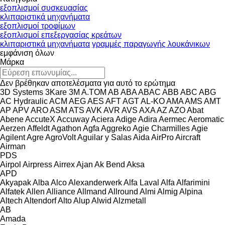
εξοπλισμοί συσκευασίας
κλιπαριστικά μηχανήματα
εξοπλισμοί τροφίμων
εξοπλισμοί επεξεργασίας κρεάτων
κλιπαριστικά μηχανήματα
γραμμές παραγωγής λουκάνικων
εμφάνιση όλων
Μάρκα
Δεν βρέθηκαν αποτελέσματα για αυτό το ερώτημα
3D Systems
3Kare
3M
A.TOM
AB
ABA
ABAC
ABB
ABC
ABG
AC Hydraulic
ACM
AEG
AES
AFT
AGT
AL-KO
AMA
AMS
AMT
AP
APV
ARO
ASM
ATS
AVK
AVR
AVS
AXA
AZ
AZO
Abat
Abene
AccuteX
Accuway
Aciera
Adige
Adira
Aermec
Aeromatic
Aerzen
Affeldt
Agathon
Agfa
Aggreko
Agie Charmilles
Agie
Agilent
Agre
AgroVolt
Aguilar y Salas
Aida
AirPro
Aircraft
Airman
PDS
Airpol
Airpress
Airrex
Ajan
Ak Bend
Aksa
APD
Akyapak
Alba
Alco
Alexanderwerk
Alfa Laval
Alfa
Alfarimini
Alfatek
Allen
Alliance
Allmand
Allround
Almi
Almig
Alpina
Altech
Altendorf
Alto
Alup
Alwid
Alzmetall
AB
Amada