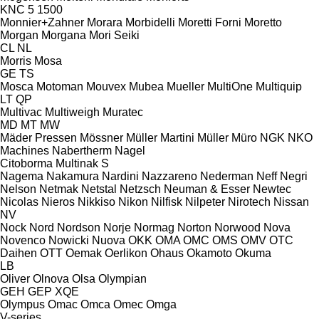
KNC 5 1500
Monnier+Zahner
Morara
Morbidelli
Moretti Forni
Moretto
Morgan
Morgana
Mori Seiki
CL
NL
Morris
Mosa
GE
TS
Mosca
Motoman
Mouvex
Mubea
Mueller
MultiOne
Multiquip
LT
QP
Multivac
Multiweigh
Muratec
MD
MT
MW
Mäder Pressen
Mössner
Müller Martini
Müller
Müro
NGK
NKO
Machines
Nabertherm
Nagel
Citoborma
Multinak S
Nagema
Nakamura
Nardini
Nazzareno
Nederman
Neff
Negri
Nelson
Netmak
Netstal
Netzsch
Neuman & Esser
Newtec
Nicolas
Nieros
Nikkiso
Nikon
Nilfisk
Nilpeter
Nirotech
Nissan
NV
Nock
Nord
Nordson
Norje
Normag
Norton
Norwood
Nova
Novenco
Nowicki
Nuova
OKK
OMA
OMC
OMS
OMV
OTC
Daihen
OTT
Oemak
Oerlikon
Ohaus
Okamoto
Okuma
LB
Oliver
Olnova
Olsa
Olympian
GEH
GEP
XQE
Olympus
Omac
Omca
Omec
Omga
V-series