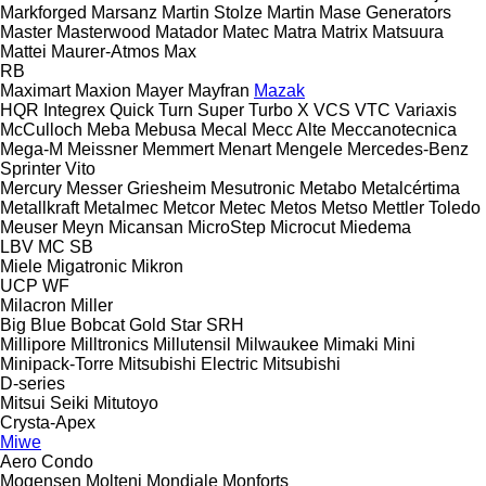
Markforged
Marsanz
Martin Stolze
Martin
Mase Generators
Master
Masterwood
Matador
Matec
Matra
Matrix
Matsuura
Mattei
Maurer-Atmos
Max
RB
Maximart
Maxion
Mayer
Mayfran
Mazak
HQR
Integrex
Quick Turn
Super Turbo X
VCS
VTC
Variaxis
McCulloch
Meba
Mebusa
Mecal
Mecc Alte
Meccanotecnica
Mega-M
Meissner
Memmert
Menart
Mengele
Mercedes-Benz
Sprinter
Vito
Mercury
Messer Griesheim
Mesutronic
Metabo
Metalcértima
Metallkraft
Metalmec
Metcor
Metec
Metos
Metso
Mettler Toledo
Meuser
Meyn
Micansan
MicroStep
Microcut
Miedema
LBV
MC
SB
Miele
Migatronic
Mikron
UCP
WF
Milacron
Miller
Big Blue
Bobcat
Gold Star
SRH
Millipore
Milltronics
Millutensil
Milwaukee
Mimaki
Mini
Minipack-Torre
Mitsubishi Electric
Mitsubishi
D-series
Mitsui Seiki
Mitutoyo
Crysta-Apex
Miwe
Aero
Condo
Mogensen
Molteni
Mondiale
Monforts