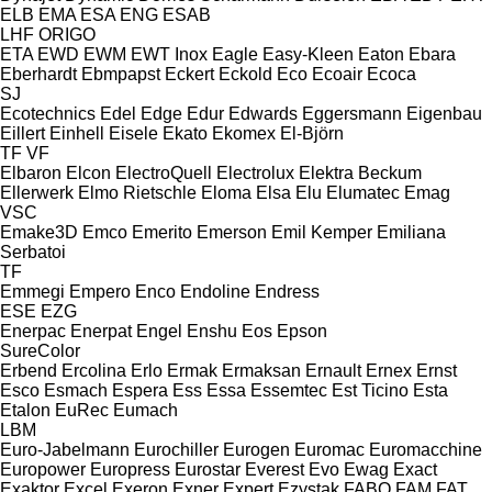
ELB
EMA
ESA ENG
ESAB
LHF
ORIGO
ETA
EWD
EWM
EWT Inox
Eagle
Easy-Kleen
Eaton
Ebara
Eberhardt
Ebmpapst
Eckert
Eckold
Eco
Ecoair
Ecoca
SJ
Ecotechnics
Edel
Edge
Edur
Edwards
Eggersmann
Eigenbau
Eillert
Einhell
Eisele
Ekato
Ekomex
El-Björn
TF
VF
Elbaron
Elcon
ElectroQuell
Electrolux
Elektra Beckum
Ellerwerk
Elmo Rietschle
Eloma
Elsa
Elu
Elumatec
Emag
VSC
Emake3D
Emco
Emerito
Emerson
Emil Kemper
Emiliana
Serbatoi
TF
Emmegi
Empero
Enco
Endoline
Endress
ESE
EZG
Enerpac
Enerpat
Engel
Enshu
Eos
Epson
SureColor
Erbend
Ercolina
Erlo
Ermak
Ermaksan
Ernault
Ernex
Ernst
Esco
Esmach
Espera
Ess
Essa
Essemtec
Est Ticino
Esta
Etalon
EuRec
Eumach
LBM
Euro-Jabelmann
Eurochiller
Eurogen
Euromac
Euromacchine
Europower
Europress
Eurostar
Everest
Evo
Ewag
Exact
Exaktor
Excel
Exeron
Exner
Expert
Ezystak
FABO
FAM
FAT