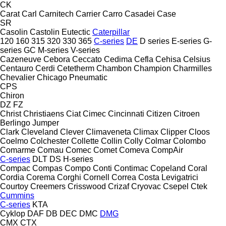
CK
Carat
Carl
Carnitech
Carrier
Carro
Casadei
Case
SR
Casolin
Castolin Eutectic
Caterpillar
120
160
315
320
330
365
C-series
DE
D series
E-series
G-
series
GC
M-series
V-series
Cazeneuve
Cebora
Ceccato
Cedima
Cefla
Cehisa
Celsius
Centauro
Cerdi
Cetetherm
Chambon
Champion
Charmilles
Chevalier
Chicago Pneumatic
CPS
Chiron
DZ
FZ
Christ
Christiaens
Ciat
Cimec
Cincinnati
Citizen
Citroen
Berlingo
Jumper
Clark
Cleveland
Clever
Climaveneta
Climax
Clipper
Cloos
Coelmo
Colchester
Collette
Collin
Colly
Colmar
Colombo
Comarme
Comau
Comec
Comet
Comeva
CompAir
C-series
DLT
DS
H-series
Compac
Compas
Compo
Conti
Contimac
Copeland
Coral
Cordia
Corema
Corghi
Cornell
Correa
Costa Levigatrici
Courtoy
Creemers
Crisswood
Crizaf
Cryovac
Csepel
Ctek
Cummins
C-series
KTA
Cyklop
DAF
DB
DEC
DMC
DMG
CMX
CTX