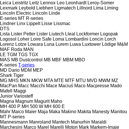
Leica
Leistritz
Leitz
Lennox
Leo
Leonhardt
Leroy-Somer
Lexmark
Leybold
Liebherr
Ligmatech
Lillnord
Lima
Liming
Lincoln Electric
Lincoln
Linde
E-series
MT
R-series
Lindner
Linx
Lippelt
Lisse
Lissmac
DTS
Lista
Lister Petter
Lister
Liutech
Lleal
Lockformer
Logopak
Logosol
Loher
Loire Safe
Loma
Lombardini
Loncin
Lorch
Lorenz
Lotze
Lowara
Luna
Lurem
Luwa
Luxtower
Lödige
M&M
MAF Roda
MAN
LE
TGM
TGS
TGX
MAS
MB Dustcontrol
MB
MBF
MBM
MBO
K-series
T-series
MD Dario
MDM
MEP
Shark
Tiger
MG
MHS
MKN
MKW
MTA
MTE
MTF
MTU
MVD
MWM
MZ
MacPan
Macc
Macchi
Mace
Maciuś
Maco
Macpresse
Mado
Mafell
Maggi
Junior
Variosteff
Magna
Magnum
Magurit
Maho
MH 400 P
MH 500 W
MH 600 E
Mahr
Maico
Maier
Maja
Maka
Makino
Makita
Manesty
Manitou
MT
P-series
Mannesmann
Manroland
Mantech
Manurhin
Maraldi
Marchesini
Marco
Marel
Marelli Motori
Mark
Markem-Imaje