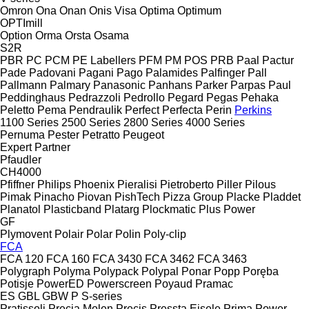
Omron
Ona
Onan
Onis Visa
Optima
Optimum
OPTImill
Option
Orma
Orsta
Osama
S2R
PBR
PC
PCM
PE Labellers
PFM
PM
POS
PRB
Paal
Pactur
Pade
Padovani
Pagani
Pago
Palamides
Palfinger
Pall
Pallmann
Palmary
Panasonic
Panhans
Parker
Parpas
Paul
Peddinghaus
Pedrazzoli
Pedrollo
Pegard
Pegas
Pehaka
Peletto
Pema
Pendraulik
Perfect
Perfecta
Perin
Perkins
1100 Series
2500 Series
2800 Series
4000 Series
Pernuma
Pester
Petratto
Peugeot
Expert
Partner
Pfaudler
CH4000
Pfiffner
Philips
Phoenix
Pieralisi
Pietroberto
Piller
Pilous
Pimak
Pinacho
Piovan
PishTech
Pizza Group
Placke
Pladdet
Planatol
Plasticband
Platarg
Plockmatic
Plus Power
GF
Plymovent
Polair
Polar
Polin
Poly-clip
FCA
FCA 120
FCA 160
FCA 3430
FCA 3462
FCA 3463
Polygraph
Polyma
Polypack
Polypal
Ponar
Popp
Poręba
Potisje
PowerED
Powerscreen
Poyaud
Pramac
ES
GBL
GBW
P
S-series
Pratissoli
Precia Molen
Precis
Pressta Eisele
Prima Power