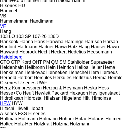
Hahn+Kolb
Haimer
Haitian
Haloila
Hamm
H-series
HD
Hammel
VB
Hammelmann
Handtmann
VF
Hang
103 LO
103 SP
107-20
136D
Hankook
Hanna
Hans
Hanwha
Hardinge
Harrison
Harsan
Hartford
Hartmann
Hartner
Harwi
Hatz
Haug
Hauser
Hawo
Hayward
Hebrock
Hecht
Heckert
Hedelius
Heesemann
Heidelberg
GTO
GTP
Kord
OHT
PM
QM
SM
Stahlfolder
Suprasetter
Heidenhain
Heilbronn
Hein
Heinrich
Helios
Heller
Hema
Henkelman
Henkovac
Henneken
Henschel
Hera
Heraeus
Herbold
Herbort
Hercules
Herkules
Herlitzius
Herma
Hermle
C-series
U-series
UWF
Hertz Kompressoren
Herzog & Heymann
Heska
Hess
Hesse+Co
Heuft
Hewlett Packard
Hexagon
Heyligenstaedt
Hidroliksan
Hidrostal
Hilalsan
Hilgeland
Hilti
Himoinsa
HFW
HYW
Hitachi
Hiwell
Hobart
A-series
FXS
H-series
Hoffman
Hoffmann
Hofmann
Hohner
Holac
Holaras
Holmen
Holtec
Holz-Her
Holzkraft
Holzma
Holzmann