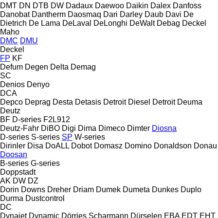
DMT
DN
DTB
DW
Dadaux
Daewoo
Daikin
Dalex
Danfoss
Danobat
Dantherm
Daosmaq
Dari
Darley
Daub
Davi
De
Dietrich
De Lama
DeLaval
DeLonghi
DeWalt
Debag
Deckel
Maho
DMC
DMU
Deckel
FP
KF
Defum
Degen
Delta
Demag
SC
Denios
Denyo
DCA
Depco
Deprag
Desta
Detasis
Detroit Diesel
Detroit
Deuma
Deutz
BF
D-series
F2L912
Deutz-Fahr
DiBO
Digi
Dima
Dimeco
Dimter
Diosna
D-series
S-series
SP
W-series
Dirinler
Disa
DoALL
Dobot
Domasz
Domino
Donaldson
Donau
Doosan
B-series
G-series
Doppstadt
AK
DW
DZ
Dorin
Downs
Dreher
Driam
Dumek
Dumeta
Dunkes
Duplo
Durma
Dustcontrol
DC
Dynajet
Dynamic
Dörries Scharmann
Dürselen
EBA
EDT
EHT