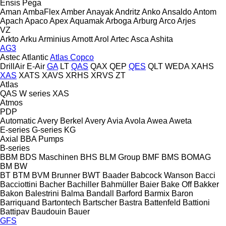
Ensis
Pega
Aman
AmbaFlex
Amber
Anayak
Andritz
Anko
Ansaldo
Antom
Apach
Apaco
Apex
Aquamak
Arboga
Arburg
Arco
Arjes
VZ
Arkto
Arku
Arminius
Arnott
Arol
Artec
Asca
Ashita
AG3
Astec
Atlantic
Atlas Copco
DrillAir
E-Air
GA
LT
QAS
QAX
QEP
QES
QLT
WEDA
XAHS
XAS
XATS
XAVS
XRHS
XRVS
ZT
Atlas
QAS
W series
XAS
Atmos
PDP
Automatic
Avery Berkel
Avery
Avia
Avola
Awea
Aweta
E-series
G-series
KG
Axial
BBA Pumps
B-series
BBM
BDS Maschinen
BHS
BLM Group
BMF
BMS
BOMAG
BM
BW
BT
BTM
BVM Brunner
BWT
Baader
Babcock Wanson
Bacci
Bacciottini
Bacher
Bachiller
Bahmüller
Baier
Bake Off
Bakker
Bakon
Balestrini
Balma
Bandall
Barford
Barmix
Baron
Barriquand
Bartontech
Bartscher
Bastra
Battenfeld
Battioni
Battipav
Baudouin
Bauer
GFS