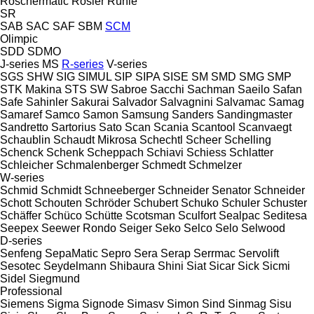
Röschermatic
Rösler
Rühle
SR
SAB
SAC
SAF
SBM
SCM
Olimpic
SDD
SDMO
J-series
MS
R-series
V-series
SGS
SHW
SIG
SIMUL
SIP
SIPA
SISE
SM
SMD
SMG
SMP
STK Makina
STS
SW
Sabroe
Sacchi
Sachman
Saeilo
Safan
Safe
Sahinler
Sakurai
Salvador
Salvagnini
Salvamac
Samag
Samaref
Samco
Samon
Samsung
Sanders
Sandingmaster
Sandretto
Sartorius
Sato
Scan
Scania
Scantool
Scanvaegt
Schaublin
Schaudt Mikrosa
Schechtl
Scheer
Schelling
Schenck
Schenk
Scheppach
Schiavi
Schiess
Schlatter
Schleicher
Schmalenberger
Schmedt
Schmelzer
W-series
Schmid
Schmidt
Schneeberger
Schneider Senator
Schneider
Schott
Schouten
Schröder
Schubert
Schuko
Schuler
Schuster
Schäffer
Schüco
Schütte
Scotsman
Sculfort
Sealpac
Seditesa
Seepex
Seewer Rondo
Seiger
Seko
Selco
Selo
Selwood
D-series
Senfeng
SepaMatic
Sepro
Sera
Serap
Serrmac
Servolift
Sesotec
Seydelmann
Shibaura
Shini
Siat
Sicar
Sick
Sicmi
Sidel
Siegmund
Professional
Siemens
Sigma
Signode
Simasv
Simon
Sind
Sinmag
Sisu