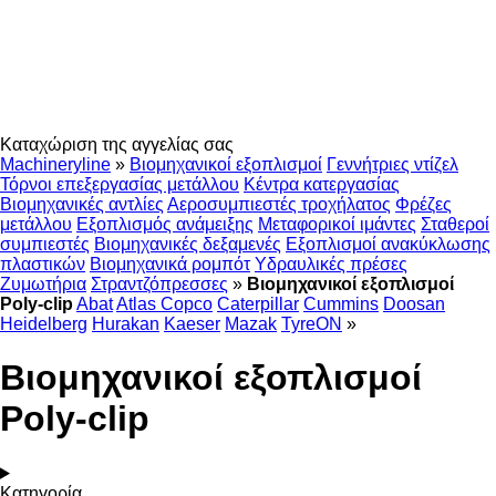
Καταχώριση της αγγελίας σας
Machineryline
»
Βιομηχανικοί εξοπλισμοί
Γεννήτριες ντίζελ
Τόρνοι επεξεργασίας μετάλλου
Κέντρα κατεργασίας
Βιομηχανικές αντλίες
Αεροσυμπιεστές τροχήλατος
Φρέζες
μετάλλου
Εξοπλισμός ανάμειξης
Μεταφορικοί ιμάντες
Σταθεροί
συμπιεστές
Βιομηχανικές δεξαμενές
Εξοπλισμοί ανακύκλωσης
πλαστικών
Βιομηχανικά ρομπότ
Υδραυλικές πρέσες
Ζυμωτήρια
Στραντζόπρεσσες
»
Βιομηχανικοί εξοπλισμοί
Poly-clip
Abat
Atlas Copco
Caterpillar
Cummins
Doosan
Heidelberg
Hurakan
Kaeser
Mazak
TyreON
»
Βιομηχανικοί εξοπλισμοί
Poly-clip
Κατηγορία