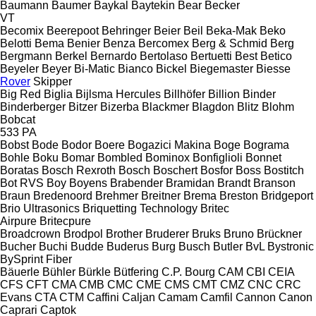
Baumann
Baumer
Baykal
Baytekin
Bear
Becker
VT
Becomix
Beerepoot
Behringer
Beier
Beil
Beka-Mak
Beko
Belotti
Bema
Benier
Benza
Bercomex
Berg & Schmid
Berg
Bergmann
Berkel
Bernardo
Bertolaso
Bertuetti
Best
Betico
Beyeler
Beyer
Bi-Matic
Bianco
Bickel
Biegemaster
Biesse
Rover
Skipper
Big Red
Biglia
Bijlsma Hercules
Billhöfer
Billion
Binder
Binderberger
Bitzer
Bizerba
Blackmer
Blagdon
Blitz
Blohm
Bobcat
533
PA
Bobst
Bode
Bodor
Boere
Bogazici Makina
Boge
Bograma
Bohle
Boku
Bomar
Bombled
Bominox
Bonfiglioli
Bonnet
Boratas
Bosch Rexroth
Bosch
Boschert
Bosfor
Boss
Bostitch
Bot RVS
Boy
Boyens
Brabender
Bramidan
Brandt
Branson
Braun
Bredenoord
Brehmer
Breitner
Brema
Breston
Bridgeport
Brio Ultrasonics
Briquetting Technology
Britec
Airpure
Britecpure
Broadcrown
Brodpol
Brother
Bruderer
Bruks
Bruno
Brückner
Bucher
Buchi
Budde
Buderus
Burg
Busch
Butler
BvL
Bystronic
BySprint Fiber
Bäuerle
Bühler
Bürkle
Bütfering
C.P. Bourg
CAM
CBI
CEIA
CFS
CFT
CMA
CMB
CMC
CME
CMS
CMT
CMZ
CNC
CRC
Evans
CTA
CTM
Caffini
Caljan
Camam
Camfil
Cannon
Canon
Caprari
Captok