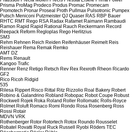
Prisma
ProMag
Prodeco
Produs
Promac
Promecam
Promotech
Pronar
Proseal
Proth
Pullmax
Pulsotronic
Pumpex
Putsch Meniconi
Putzmeister
QJ
Quaser
RAS
RBP Bauer
RHTC
RMT Rego
RSA
Radax
Rafamet
Raimann
Rambaudi
Ramon
Rapid
Rapid
Rational
Rauch
Reckermann
Record
Reepack
Reform
Regloplas
Rego Herlitzius
SM3
Rehm
Rehnen
Reich
Reiden
Reifenhäuser
Reimelt
Reis
Reishauer
Rema
Remak
Remko
AMT
DZ
Rems
Renault
Kangoo
Trafic
Renner
Renz
Retigo
Retsch
Rev
Rex
Rexroth
Rheon
Ricardo
GF2
Rico
Ricoh
Ridgid
535
Rilesa
Rippert
Risco
Rittal
Ritz
Rizzolio
Roal Bakery
Robert
Robino & Galandrino
Robland
Robopac
Robot Coupe
Robust
Rockwell
Rojek
Roka
Roland
Roller
Rollomatic
Rolls-Royce
Rolmet
Roluft
Romaco
Romi
Rondo
Rosa
Rosenberg
Ross
Rossi
Rotair
MDVN
VRK
Rothenberger
Rotor
Rotortech
Rotox
Roundo
Rousselet
Robatel
Rovatti
Royal
Ruck
Russell
Ryobi
Röders TEC