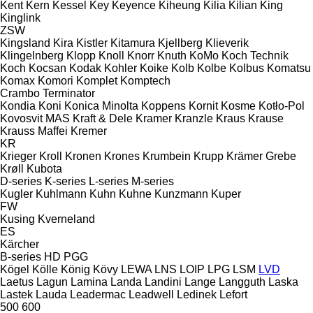
Kent
Kern
Kessel
Key
Keyence
Kiheung
Kilia
Kilian
King
Kinglink
ZSW
Kingsland
Kira
Kistler
Kitamura
Kjellberg
Klieverik
Klingelnberg
Klopp
Knoll
Knorr
Knuth
KoMo
Koch Technik
Koch
Kocsan
Kodak
Kohler
Koike
Kolb
Kolbe
Kolbus
Komatsu
Komax
Komori
Komplet
Komptech
Crambo
Terminator
Kondia
Koni
Konica Minolta
Koppens
Kornit
Kosme
Kotło-Pol
Kovosvit MAS
Kraft & Dele
Kramer
Kranzle
Kraus
Krause
Krauss Maffei
Kremer
KR
Krieger
Kroll
Kronen
Krones
Krumbein
Krupp
Krämer Grebe
Krøll
Kubota
D-series
K-series
L-series
M-series
Kugler
Kuhlmann
Kuhn
Kuhne
Kunzmann
Kuper
FW
Kusing
Kverneland
ES
Kärcher
B-series
HD
PGG
Kögel
Kölle
König
Kövy
LEWA
LNS
LOIP
LPG
LSM
LVD
Laetus
Lagun
Lamina
Landa
Landini
Lange
Langguth
Laska
Lastek
Lauda
Leadermac
Leadwell
Ledinek
Lefort
500
600