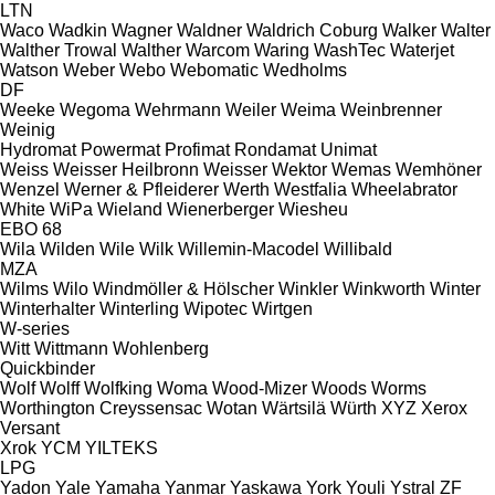
LTN
Waco
Wadkin
Wagner
Waldner
Waldrich Coburg
Walker
Walter
Walther Trowal
Walther
Warcom
Waring
WashTec
Waterjet
Watson
Weber
Webo
Webomatic
Wedholms
DF
Weeke
Wegoma
Wehrmann
Weiler
Weima
Weinbrenner
Weinig
Hydromat
Powermat
Profimat
Rondamat
Unimat
Weiss
Weisser Heilbronn
Weisser
Wektor
Wemas
Wemhöner
Wenzel
Werner & Pfleiderer
Werth
Westfalia
Wheelabrator
White
WiPa
Wieland
Wienerberger
Wiesheu
EBO 68
Wila
Wilden
Wile
Wilk
Willemin-Macodel
Willibald
MZA
Wilms
Wilo
Windmöller & Hölscher
Winkler
Winkworth
Winter
Winterhalter
Winterling
Wipotec
Wirtgen
W-series
Witt
Wittmann
Wohlenberg
Quickbinder
Wolf
Wolff
Wolfking
Woma
Wood-Mizer
Woods
Worms
Worthington Creyssensac
Wotan
Wärtsilä
Würth
XYZ
Xerox
Versant
Xrok
YCM
YILTEKS
LPG
Yadon
Yale
Yamaha
Yanmar
Yaskawa
York
Youli
Ystral
ZF