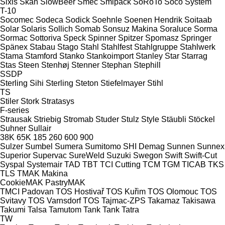
Sixis
Skan
SlowBeer
Smec
Smipack
SoRoTo
Soco System
T-10
Socomec
Sodeca
Sodick
Soehnle
Soenen Hendrik
Soitaab
Solar
Solaris
Sollich
Somab
Sonsuz Makina
Soraluce
Sorma
Sormac
Sottoriva
Speck
Spinner
Spitzer
Spomasz
Springer
Spänex
Stabau
Stago
Stahl
Stahlfest
Stahlgruppe
Stahlwerk
Stama
Stamford
Stanko
Stankoimport
Stanley
Star
Starrag
Stas
Steen
Stenhøj
Stenner
Stephan
Stephill
SSDP
Sterling Sihi
Sterling
Steton
Stiefelmayer
Stihl
TS
Stiler
Stork
Stratasys
F-series
Strausak
Striebig
Stromab
Studer
Stulz
Style
Stäubli
Stöckel
Suhner
Sullair
38K
65K
185
260
600
900
Sulzer
Sumbel
Sumera
Sumitomo SHI Demag
Sunnen
Sunnex
Superior
Supervac
SureWeld
Suzuki
Swegon
Swift
Swift-Cut
Syspal
Systemair
TAD
TBT
TCI Cutting
TCM
TGM
TICAB
TKS
TLS
TMAK Makina
CookieMAK
PastryMAK
TMCI Padovan
TOS Hostivař
TOS Kuřim
TOS Olomouc
TOS
Svitavy
TOS Varnsdorf
TOS
Tajmac-ZPS
Takamaz
Takisawa
Takumi
Talsa
Tamutom
Tank
Tank
Tatra
TW