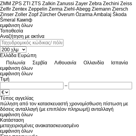
ZMM
ZPS
ZTI
ZTS
Zalkin
Zanussi
Zayer
Zebra
Zechini
Zeiss
Zelfir
Zentex
Zeppelin
Zerma
Ziehl-Abegg
Ziemann
Ziersch
Zinser
Zoller
Zopf
Zürcher
Överum
Özarma Ambalaj
Škoda
Šmeral
Кампф
εμφάνιση όλων
Τοποθεσία
Αναζήτηση με ακτίνα
Ελλάδα
Ευρώπη
Πολωνία
Σερβία
Λιθουανία
Ολλανδία
Ισπανία
εμφάνιση όλων
εμφάνιση όλων
Τιμή
–
Τύπος αγγελίας
πώληση
από τον κατασκευαστή
χρονομίσθωση
πίστωση
με
δόσεις
ανταλλαγή (με επιπλέον πληρωμή)
ανταλλαγή
εμφάνιση όλων
Κατάσταση
μεταχειρισμένες
ανακατασκευασμένο
εμφάνιση όλων