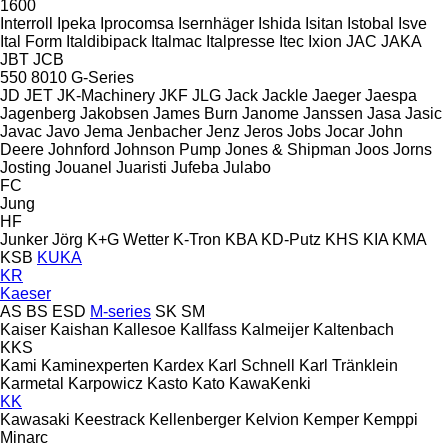
1600
Interroll
Ipeka
Iprocomsa
Isernhäger
Ishida
Isitan
Istobal
Isve
Ital Form
Italdibipack
Italmac
Italpresse
Itec
Ixion
JAC
JAKA
JBT
JCB
550
8010
G-Series
JD
JET
JK-Machinery
JKF
JLG
Jack
Jackle
Jaeger
Jaespa
Jagenberg
Jakobsen
James Burn
Janome
Janssen
Jasa
Jasic
Javac
Javo
Jema
Jenbacher
Jenz
Jeros
Jobs
Jocar
John
Deere
Johnford
Johnson Pump
Jones & Shipman
Joos
Jorns
Josting
Jouanel
Juaristi
Jufeba
Julabo
FC
Jung
HF
Junker
Jörg
K+G Wetter
K-Tron
KBA
KD-Putz
KHS
KIA
KMA
KSB
KUKA
KR
Kaeser
AS
BS
ESD
M-series
SK
SM
Kaiser
Kaishan
Kallesoe
Kallfass
Kalmeijer
Kaltenbach
KKS
Kami
Kaminexperten
Kardex
Karl Schnell
Karl Tränklein
Karmetal
Karpowicz
Kasto
Kato
KawaKenki
KK
Kawasaki
Keestrack
Kellenberger
Kelvion
Kemper
Kemppi
Minarc