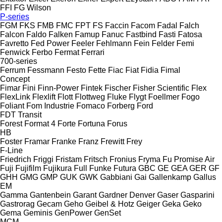
FFI
FG Wilson
P-series
FGM
FKS
FMB
FMC
FPT
FS
Faccin
Facom
Fadal
Falch
Falcon
Faldo
Falken
Famup
Fanuc
Fastbind
Fasti
Fatosa
Favretto
Fed Power
Feeler
Fehlmann
Fein
Felder
Femi
Fenwick
Ferbo
Fermat
Ferrari
700-series
Ferrum
Fessmann
Festo
Fette
Fiac
Fiat
Fidia
Fimal
Concept
Fimar
Fini
Finn-Power
Fintek
Fischer
Fisher Scientific
Flex
FlexLink
Flexlift
Flott
Flottweg
Fluke
Flygt
Foellmer
Fogo
Foliant
Fom Industrie
Fomaco
Forberg
Ford
FDT
Transit
Forest
Format 4
Forte
Fortuna
Forus
HB
Foster
Framar
Franke
Franz
Frewitt
Frey
F-Line
Friedrich
Friggi
Fristam
Fritsch
Fronius
Fryma
Fu Promise Air
Fuji
Fujifilm
Fujikura
Full
Funke
Futura
GBC
GE
GEA
GER
GF
GHH
GMG
GMP
GUK
GWK
Gabbiani
Gai
Gallenkamp
Gallus
EM
Gamma
Gantenbein
Garant
Gardner Denver
Gaser
Gasparini
Gastrorag
Gecam
Geho
Geibel & Hotz
Geiger
Geka
Geko
Gema
Geminis
GenPower
GenSet
MCM