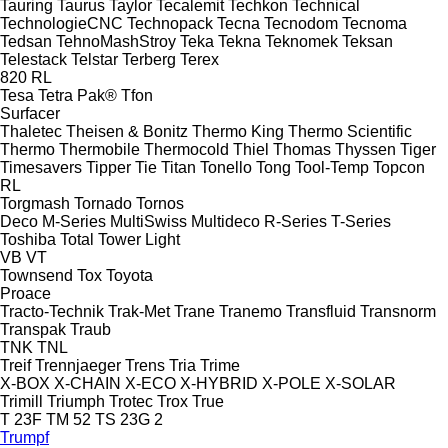
Tauring
Taurus
Taylor
Tecalemit
Techkon
Technical
TechnologieCNC
Technopack
Tecna
Tecnodom
Tecnoma
Tedsan
TehnoMashStroy
Teka
Tekna
Teknomek
Teksan
Telestack
Telstar
Terberg
Terex
820
RL
Tesa
Tetra Pak®
Tfon
Surfacer
Thaletec
Theisen & Bonitz
Thermo King
Thermo Scientific
Thermo
Thermobile
Thermocold
Thiel
Thomas
Thyssen
Tiger
Timesavers
Tipper Tie
Titan
Tonello
Tong
Tool-Temp
Topcon
RL
Torgmash
Tornado
Tornos
Deco
M-Series
MultiSwiss
Multideco
R-Series
T-Series
Toshiba
Total
Tower Light
VB
VT
Townsend
Tox
Toyota
Proace
Tracto-Technik
Trak-Met
Trane
Tranemo
Transfluid
Transnorm
Transpak
Traub
TNK
TNL
Treif
Trennjaeger
Trens
Tria
Trime
X-BOX
X-CHAIN
X-ECO
X-HYBRID
X-POLE
X-SOLAR
Trimill
Triumph
Trotec
Trox
True
T 23F
TM 52
TS 23G 2
Trumpf