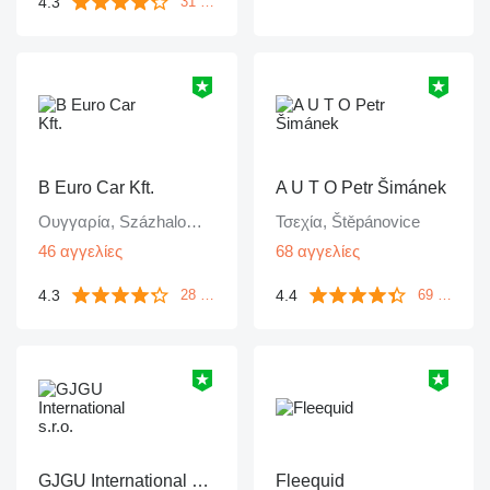
4.3
31 ανατροφοδοτήσεις
B Euro Car Kft.
A U T O Petr Šimánek
Ουγγαρία, Százhalombatta
Τσεχία, Štěpánovice
46 αγγελίες
68 αγγελίες
4.3
4.4
28 ανατροφοδοτήσεις
69 ανατροφοδοτήσεις
GJGU International s.r.o.
Fleequid