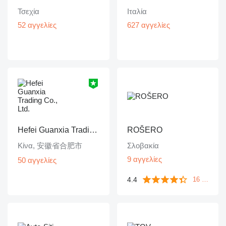
Τσεχία
Ιταλία
52 αγγελίες
627 αγγελίες
Hefei Guanxia Trading Co., Ltd.
ROŠERO
Κίνα, 安徽省合肥市
Σλοβακία
9 αγγελίες
50 αγγελίες
4.4
16 ανατροφοδοτήσεις