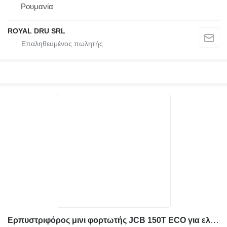
Ρουμανία
ROYAL DRU SRL
Ερπυστριφόρος μινι φορτωτής JCB 150T ECO για ελαστική ερπύστρια 320 x 86 x 43