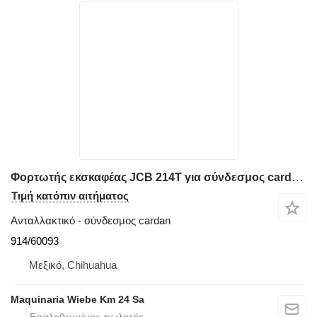
Φορτωτής εκσκαφέας JCB 214T για σύνδεσμος cardan FLECHA DE TREN MOTRIZ EJE TRASERO 914/60093
Τιμή κατόπιν αιτήματος
Ανταλλακτικό - σύνδεσμος cardan
914/60093
Μεξικό, Chihuahua
Maquinaria Wiebe Km 24 Sa