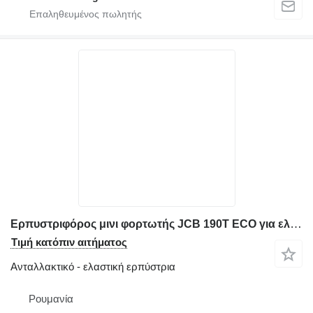
Ερπυστριφόρος μινι φορτωτής JCB 190T ECO για ελαστική ερπύστρια 320 x 86 x 50
Τιμή κατόπιν αιτήματος
Ανταλλακτικό - ελαστική ερπύστρια
Ρουμανία