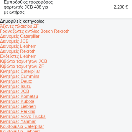
Εμπρόσθιος τροχοφόρος
φορτωτής JCB 408 για
2.200 €
μειωτήρας
Δημοφιλείς κατηγορίες
Άξονες πλαισίου ZF
Γραναζωτές αντλίες Bosch Rexroth
Διανομείς Caterpillar
Διανομείς JCB
Διανομείς Liebherr
Διανομείς Rexroth
Ενδείκτες Liebherr
Κιβώτια ταχυτήτων JCB
Κιβώτια ταχυτήτων ZF
Κινητήρες Caterpillar
Κινητήρες Cummins
Κινητήρες Deutz
Κινητήρες Isuzu
Κινητήρες JCB
Κινητήρες Komatsu
Κινητήρες Kubota
Κινητήρες Liebherr
Κινητήρες Perkins
Κινητήρες Volvo Trucks
Κινητήρες Yanmar
Κουβούκλια Caterpillar
Κουβούκλια Liebherr