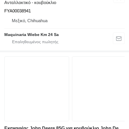
Ανταλλακτικό - κουβούκλιο
FYA00038941
Μεξικό, Chihuahua
Maquinaria Wiebe Km 24 Sa
Εκσκαφέας John Deere 85G για κουβούκλιο John Deere FYD00005986