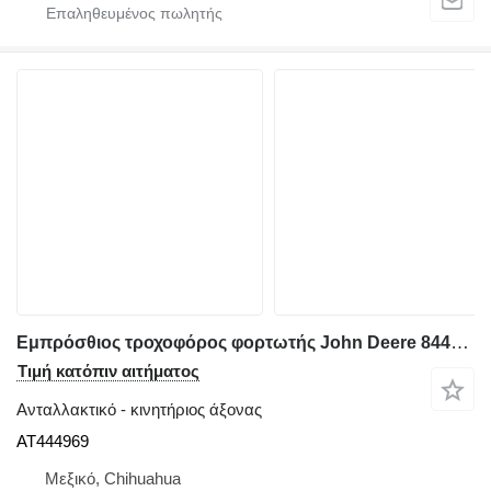
Εμπρόσθιος τροχοφόρος φορτωτής John Deere 844K για κινητήριος άξονας John Deere AT444969
Τιμή κατόπιν αιτήματος
Ανταλλακτικό - κινητήριος άξονας
AT444969
Μεξικό, Chihuahua