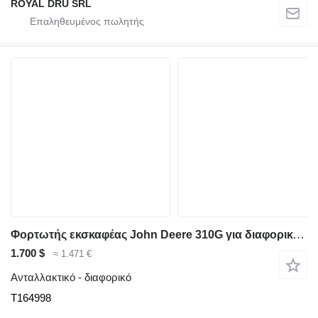
ROYAL DRU SRL
Φορτωτής εκσκαφέας John Deere 310G για διαφορικό John Deere T164998
1.700 $
≈ 1.471 €
Ανταλλακτικό - διαφορικό
T164998