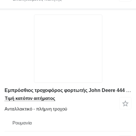
Εμπρόσθιος τροχοφόρος φορτωτής John Deere 444 E,F,G,H,J για πλήμνη τροχού
Τιμή κατόπιν αιτήματος
Ανταλλακτικό - πλήμνη τροχού
Ρουμανία