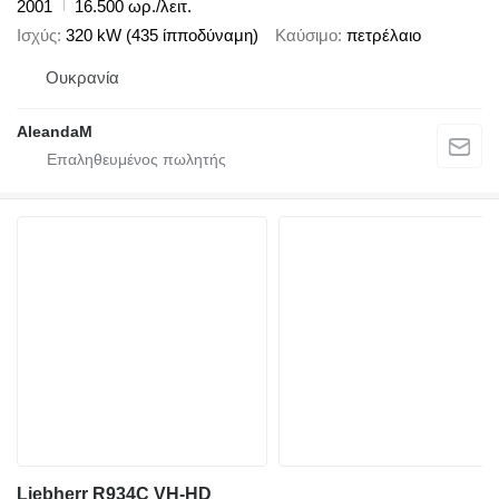
2001
16.500 ωρ./λειτ.
Ισχύς
320 kW (435 ίπποδύναμη)
Καύσιμο
πετρέλαιο
Ουκρανία
AleandaM
Liebherr R934C VH-HD