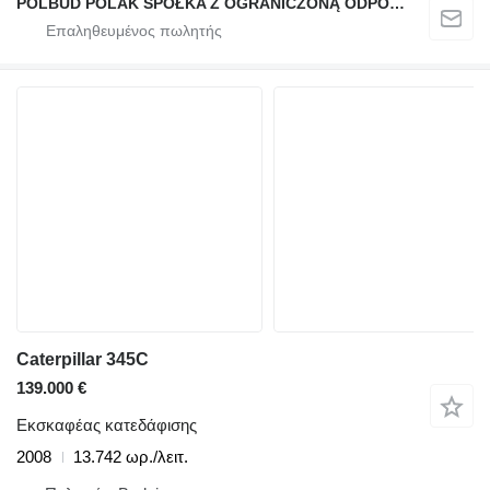
POLBUD POLAK SPÓŁKA Z OGRANICZONĄ ODPOWIEDZIALNOŚCIĄ
Caterpillar 345C
139.000 €
Εκσκαφέας κατεδάφισης
2008
13.742 ωρ./λειτ.