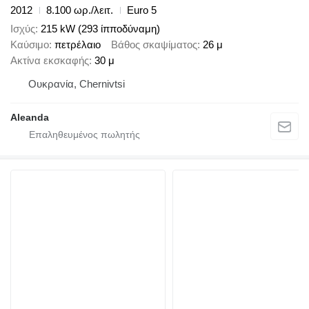
2012
8.100 ωρ./λειτ.
Euro 5
Ισχύς
215 kW (293 ίπποδύναμη)
Καύσιμο
πετρέλαιο
Βάθος σκαψίματος
26 μ
Ακτίνα εκσκαφής
30 μ
Ουκρανία, Chernivtsi
Aleanda