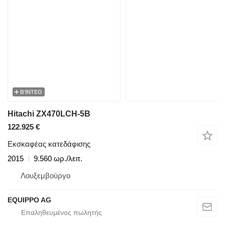
ΒΊΝΤΕΟ
Hitachi ZX470LCH-5B
122.925 €
Εκσκαφέας κατεδάφισης
2015
9.560 ωρ./λειτ.
Λουξεμβούργο
EQUIPPO AG