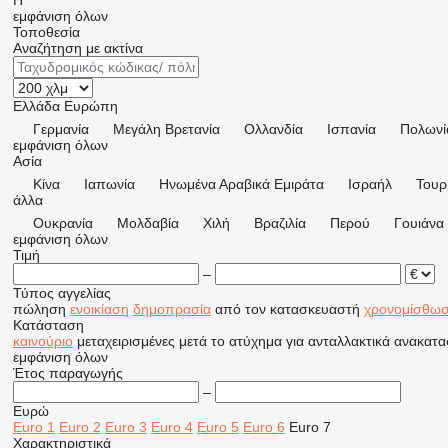
H
εμφάνιση όλων
Τοποθεσία
Αναζήτηση με ακτίνα
Ελλάδα
Ευρώπη
Γερμανία
Μεγάλη Βρετανία
Ολλανδία
Ισπανία
Πολωνί
εμφάνιση όλων
Ασία
Κίνα
Ιαπωνία
Hνωμένα Αραβικά Εμιράτα
Ισραήλ
Τουρ
άλλα
Ουκρανία
Μολδαβία
Χιλή
Βραζιλία
Περού
Γουιάνα
εμφάνιση όλων
Τιμή
–
Τύπος αγγελίας
πώληση
ενοικίαση
δημοπρασία
από τον κατασκευαστή
χρονομίσθω
Κατάσταση
καινούριο
μεταχειρισμένες
μετά το ατύχημα
για ανταλλακτικά
ανακατα
εμφάνιση όλων
Έτος παραγωγής
–
Ευρώ
Euro 1
Euro 2
Euro 3
Euro 4
Euro 5
Euro 6
Euro 7
Χαρακτηριστικά