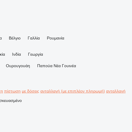
α
Βέλγιο
Γαλλία
Ρουμανία
κία
Ινδία
Γεωργία
Ουρουγουάη
Παπούα Νέα Γουινέα
ση
πίστωση
με δόσεις
ανταλλαγή (με επιπλέον πληρωμή)
ανταλλαγή
σκευασμένο