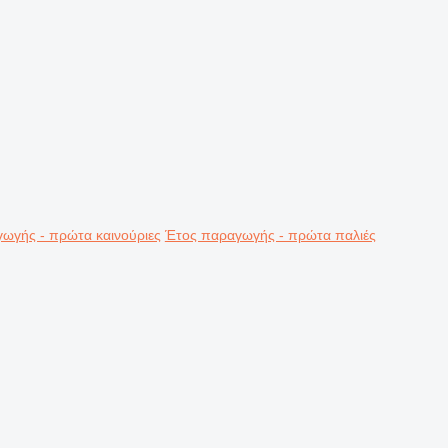
ωγής - πρώτα καινούριες
Έτος παραγωγής - πρώτα παλιές