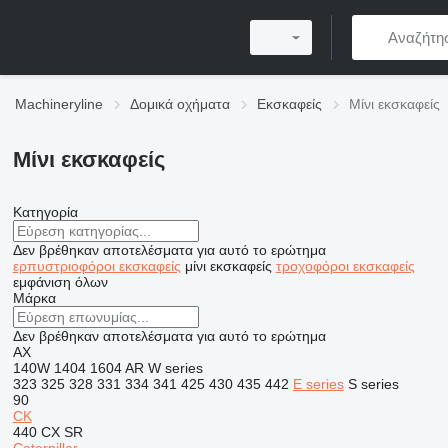
Machineryline
Δομικά οχήματα
Εκσκαφείς
Μίνι εκσκαφείς
Μίνι εκσκαφείς
Κατηγορία
Δεν βρέθηκαν αποτελέσματα για αυτό το ερώτημα
ερπυστριοφόροι εκσκαφείς
μίνι εκσκαφείς
τροχοφόροι εκσκαφείς
εμφάνιση όλων
Μάρκα
Δεν βρέθηκαν αποτελέσματα για αυτό το ερώτημα
AX
140W
1404
1604
AR
W series
323
325
328
331
334
341
425
430
435
442
E series
S series
90
CK
440
CX
SR