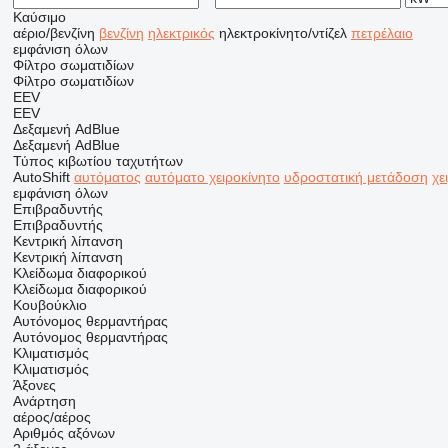
Καύσιμο
αέριο/βενζίνη
βενζίνη
ηλεκτρικός
ηλεκτροκίνητο/ντίζελ
πετρέλαιο
εμφάνιση όλων
Φίλτρο σωματιδίων
Φίλτρο σωματιδίων
EEV
EEV
Δεξαμενή AdBlue
Δεξαμενή AdBlue
Τύπος κιβωτίου ταχυτήτων
AutoShift
αυτόματος
αυτόματο χειροκίνητο
υδροστατική μετάδοση
χε
εμφάνιση όλων
Επιβραδυντής
Επιβραδυντής
Κεντρική λίπανση
Κεντρική λίπανση
Κλείδωμα διαφορικού
Κλείδωμα διαφορικού
Κουβούκλιο
Αυτόνομος θερμαντήρας
Αυτόνομος θερμαντήρας
Κλιματισμός
Κλιματισμός
Άξονες
Ανάρτηση
αέρος/αέρος
Αριθμός αξόνων