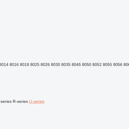
8014
8016
8018
8025
8026
8030
8035
8045
8050
8052
8055
8056
80
series
R-series
U-series