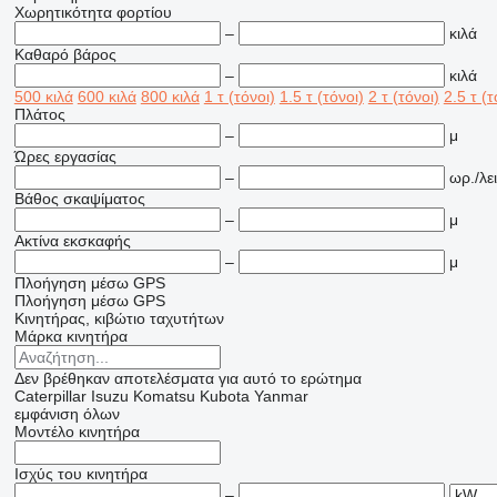
Χωρητικότητα φορτίου
–
κιλά
Καθαρό βάρος
–
κιλά
500 κιλά
600 κιλά
800 κιλά
1 τ (τόνοι)
1.5 τ (τόνοι)
2 τ (τόνοι)
2.5 τ (τ
Πλάτος
–
μ
Ώρες εργασίας
–
ωρ./λει
Βάθος σκαψίματος
–
μ
Ακτίνα εκσκαφής
–
μ
Πλοήγηση μέσω GPS
Πλοήγηση μέσω GPS
Κινητήρας, κιβώτιο ταχυτήτων
Μάρκα κινητήρα
Δεν βρέθηκαν αποτελέσματα για αυτό το ερώτημα
Caterpillar
Isuzu
Komatsu
Kubota
Yanmar
εμφάνιση όλων
Μοντέλο κινητήρα
Ισχύς του κινητήρα
–