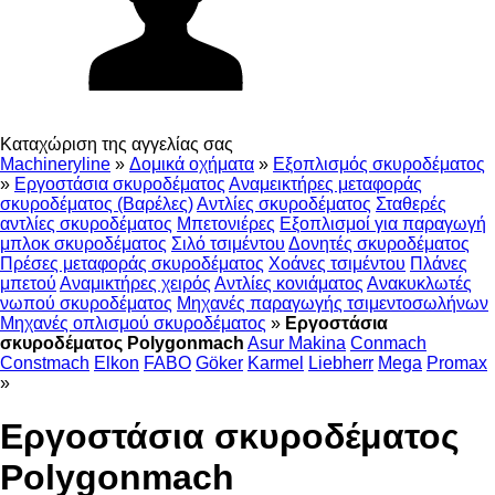
Καταχώριση της αγγελίας σας
Machineryline
»
Δομικά οχήματα
»
Εξοπλισμός σκυροδέματος
»
Εργοστάσια σκυροδέματος
Αναμεικτήρες μεταφοράς
σκυροδέματος (Βαρέλες)
Αντλίες σκυροδέματος
Σταθερές
αντλίες σκυροδέματος
Μπετονιέρες
Εξοπλισμοί για παραγωγή
μπλοκ σκυροδέματος
Σιλό τσιμέντου
Δονητές σκυροδέματος
Πρέσες μεταφοράς σκυροδέματος
Χοάνες τσιμέντου
Πλάνες
μπετού
Αναμικτήρες χειρός
Αντλίες κονιάματος
Ανακυκλωτές
νωπού σκυροδέματος
Μηχανές παραγωγής τσιμεντοσωλήνων
Μηχανές οπλισμού σκυροδέματος
»
Εργοστάσια
σκυροδέματος Polygonmach
Asur Makina
Conmach
Constmach
Elkon
FABO
Göker
Karmel
Liebherr
Mega
Promax
»
Εργοστάσια σκυροδέματος
Polygonmach