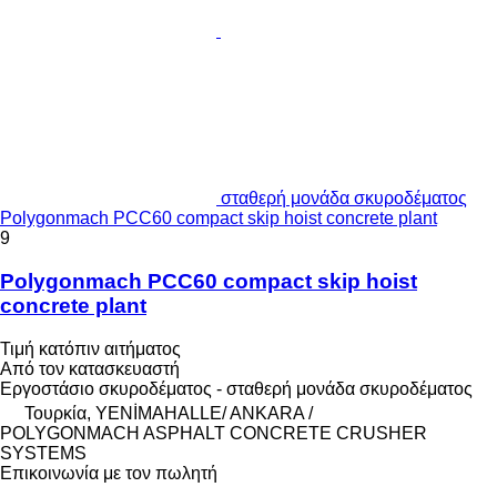
σταθερή μονάδα σκυροδέματος
Polygonmach PCC60 compact skip hoist concrete plant
9
Polygonmach PCC60 compact skip hoist
concrete plant
Τιμή κατόπιν αιτήματος
Από τον κατασκευαστή
Εργοστάσιο σκυροδέματος - σταθερή μονάδα σκυροδέματος
Τουρκία, YENİMAHALLE/ ANKARA /
POLYGONMACH ASPHALT CONCRETE CRUSHER
SYSTEMS
Επικοινωνία με τον πωλητή