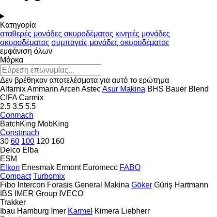
Κατηγορία
σταθερές μονάδες σκυροδέματος
κινητές μονάδες
σκυροδέματος
συμπαγείς μονάδες σκυροδέματος
εμφάνιση όλων
Μάρκα
Δεν βρέθηκαν αποτελέσματα για αυτό το ερώτημα
Alfamix
Ammann
Arcen
Astec
Asur Makina
BHS
Bauer
Blend
CIFA
Carmix
2.5
3.5
5.5
Conmach
BatchKing
MobKing
Constmach
30
60
100
120
160
Delco
Elba
ESM
Elkon
Enesmak
Ermont
Euromecc
FABO
Compact
Turbomix
Fibo Intercon
Forasis
General Makina
Göker
Güriş
Hartmann
IBS
IMER Group
IVECO
Trakker
Ibau Hamburg
Imer
Karmel
Kimera
Liebherr