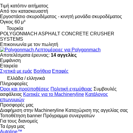
Τιμή κατόπιν αιτήματος
Από τον κατασκευαστή
Εργοστάσιο σκυροδέματος - κινητή μονάδα σκυροδέματος
Όγκος
60 μ³
Τουρκία
POLYGONMACH ASPHALT CONCRETE CRUSHER
SYSTEMS
Επικοινωνία με τον πωλητή
Λεπτομέρειες για Polygonmach
Αποτελέσματα έρευνας:
14 αγγελίες
Εμφάνιση
Εταιρεία
Σχετικά με εμάς
Βοήθεια
Επαφές
Ελλάδα / ελληνικά
Πληροφορίες
Όροι και προϋποθέσεις
Πολιτική εχεμύθειας
Συμβουλές
ασφάλειας
Κριτικές για το Machineryline
Κατάλογος
επωνυμιών
Προσφορές μας
Διαφήμιση στην Machineryline
Καταχώριση της αγγελίας σας
Τοποθέτηση banner
Πρόγραμμα συνεργατών
Για τους διανομείς
Τα έργα μας
Autoline™