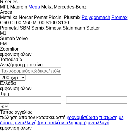
R-series
MFL
Maprein
Mega
Meka
Mercedes-Benz
Arocs
Metalika
Norcar
Pemat
Piccini
Plusmix
Polygonmach
Promax
C60
C100
M60
M100
S100
S130
Prometal
SBM
Semix
Simesa
Stainmann
Stetter
M1
Sumab
Volvo
FM
Zoomlion
εμφάνιση όλων
Τοποθεσία
Αναζήτηση με ακτίνα
Ελλάδα
εμφάνιση όλων
Τιμή
–
Τύπος αγγελίας
πώληση
από τον κατασκευαστή
χρονομίσθωση
πίστωση
με
δόσεις
ανταλλαγή (με επιπλέον πληρωμή)
ανταλλαγή
εμφάνιση όλων