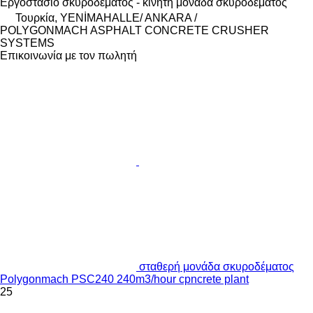
Εργοστάσιο σκυροδέματος - κινητή μονάδα σκυροδέματος
Τουρκία, YENİMAHALLE/ ANKARA /
POLYGONMACH ASPHALT CONCRETE CRUSHER
SYSTEMS
Επικοινωνία με τον πωλητή
σταθερή μονάδα σκυροδέματος
Polygonmach PSC240 240m3/hour cpncrete plant
25