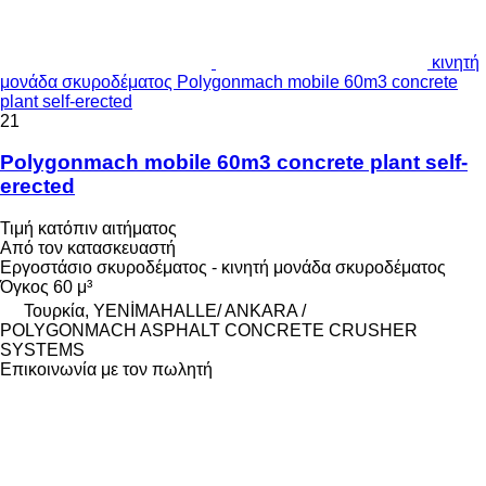
κινητή
μονάδα σκυροδέματος Polygonmach mobile 60m3 concrete
plant self-erected
21
Polygonmach mobile 60m3 concrete plant self-
erected
Τιμή κατόπιν αιτήματος
Από τον κατασκευαστή
Εργοστάσιο σκυροδέματος - κινητή μονάδα σκυροδέματος
Όγκος
60 μ³
Τουρκία, YENİMAHALLE/ ANKARA /
POLYGONMACH ASPHALT CONCRETE CRUSHER
SYSTEMS
Επικοινωνία με τον πωλητή