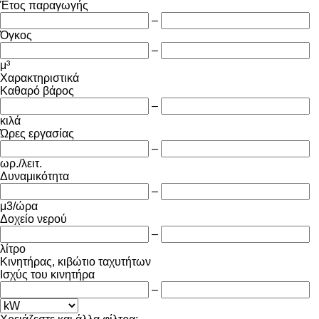
Έτος παραγωγής
–
Όγκος
–
μ³
Χαρακτηριστικά
Καθαρό βάρος
–
κιλά
Ώρες εργασίας
–
ωρ./λειτ.
Δυναμικότητα
–
μ3/ώρα
Δοχείο νερού
–
λίτρο
Κινητήρας, κιβώτιο ταχυτήτων
Ισχύς του κινητήρα
–