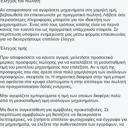
Έλεγχος του πωλητή
Αν αποφασίσατε να αγοράσετε μηχανήματα στη χαμηλή τιμή,
βεβαιωθείτε ότι επικοινωνείτε με πραγματικό πωλητή. Λάβετε όσο
περισσότερες πληροφορίες μπορείτε για τον ιδιοκτήτη των
μηχανημάτων. Ένας από τους τρόπους απάτης είναι να περνά
κανείς τον ευαυτό του ως πραγματικά υπάρχουσα εταιρεία. Σε
περίπτωση υποψιών ενημερώστε μας μέσω φόρμας επικοινωνίας
για να διενεργήσουμε επιπλέον έλεγχο.
Έλεγχος τιμής
Πριν αποφασίσετε να κάνετε αγορά, μελετήστε προσεκτικά
μερικές προσφορές πώλησης για να καταλάβετε τη μεσοσταθμική
τιμή του μοντέλου μηχανήματος που επιλέξατε. Αν η τιμή της
προσφοράς που σας άρεσε είναι πολύ χαμηλότερη των ανάλογων
προσφορών, σκεφτείτε το. Η σημαντική διαφορά στην τιμή μπορεί
να οφείλεται στα κρυφά ελαττώματα ή στην απόπειρα του πωλητή
να πραγματοποιήσει δόλιες ενέργειες.
Μην αγοράζετε εμπορεύματα η τιμή των οποίων διαφέρει πολύ
από τη μεσοσταθμική τιμή ανάλογων μηχανημάτων.
Μη δίνετε συγκατάθεση για αμφίβολες προκαταβολές. Σε
περίπτωση αμφιβολιών μη διστάζετε να διευκρινίσετε
λεπτομέρειες, να ζητήσετε επιπλέον φωτογραφίες και έγγραφα για
τα μηχανήματα, να ελέξετε την αυθεντικότητα των εγγράφων, να