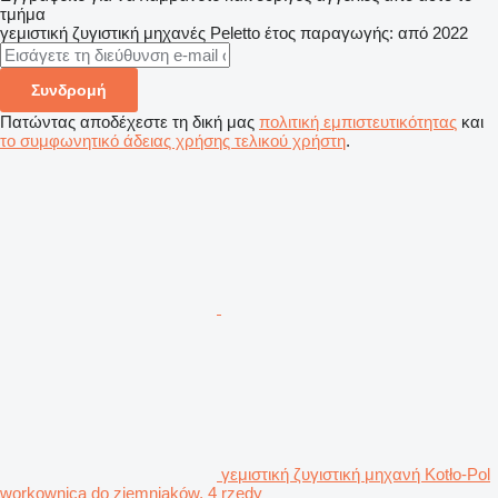
τμήμα
γεμιστική ζυγιστική μηχανές
Peletto
έτος παραγωγής: από 2022
Συνδρομή
Πατώντας αποδέχεστε τη δική μας
πολιτική εμπιστευτικότητας
και
το συμφωνητικό άδειας χρήσης τελικού χρήστη
.
γεμιστική ζυγιστική μηχανή Kotło-Pol
workownica do ziemniaków, 4 rzędy