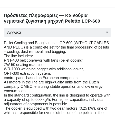
Πρόσθετες πληροφορίες — Καινούρια
γεμιστική ζυγιστική μηχανή Peletto LCP-600
Αγγλικά
Pellet Cooling and Bagging Line LCP-600 (WITHOUT CABLES
AND PLUG) is a complete set for the final processing of pellets
– cooling, dust removal, and bagging.
The line includes:
PNT-400 belt conveyor with fans (pellet cooling),
ZW-50 sealing machine,
WR-1000 weighing bagger with additional cover,
OPT-390 extraction system,
control panel based on European components.
All motors in the line are high-quality units from the Dutch
company OMEC, ensuring stable operation and low energy
consumption.
In the standard configuration, the line is designed to operate with
a capacity of up to 600 kg/h. For higher capacities, individual
adjustment of components is possible.
The cooler is equipped with two gear motors (0.25 kW), one of
which is responsible for even distribution of the pellets in the