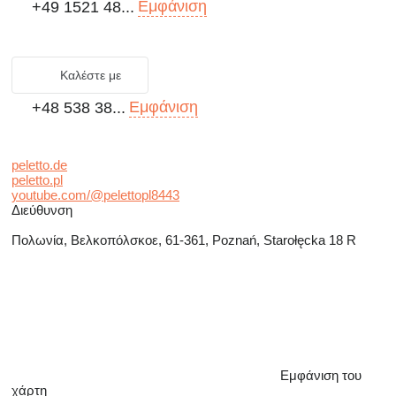
Εμφάνιση
+49 1521 48...
Καλέστε με
Εμφάνιση
+48 538 38...
peletto.de
peletto.pl
youtube.com/@pelettopl8443
Διεύθυνση
Πολωνία, Βελκοπόλσκοε, 61-361, Poznań, Starołęcka 18 R
Εμφάνιση του
χάρτη