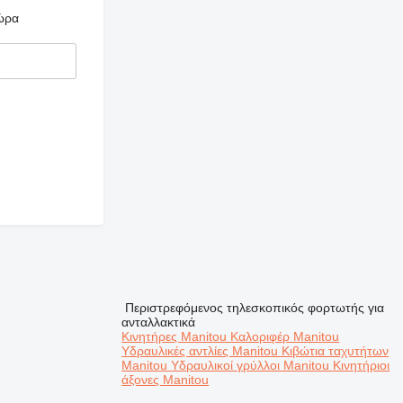
ώρα
Περιστρεφόμενος τηλεσκοπικός φορτωτής για
ανταλλακτικά
Κινητήρες Manitou
Καλοριφέρ Manitou
Υδραυλικές αντλίες Manitou
Κιβώτια ταχυτήτων
Manitou
Υδραυλικοί γρύλλοι Manitou
Κινητήριοι
άξονες Manitou