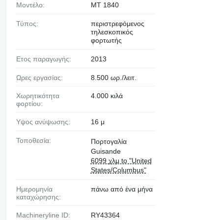
Μοντέλο:
MT 1840
Τύπος:
περιστρεφόμενος
τηλεσκοπικός
φορτωτής
Έτος παραγωγής:
2013
Ώρες εργασίας:
8.500 ωρ./λειτ.
Χωρητικότητα
4.000 κιλά
φορτίου:
Ύψος ανύψωσης:
16 μ
Τοποθεσία:
Πορτογαλία
Guisande
6099 χλμ to "United
States/Columbus"
Ημερομηνία
πάνω από ένα μήνα
καταχώρησης:
Machineryline ID:
RY43364