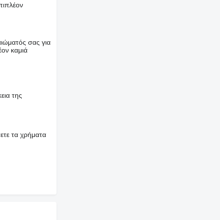
επιπλέον
αιώματός σας για
έον καμιά
εια της
ετε τα χρήματα