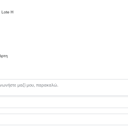
 Lote H
άρτη