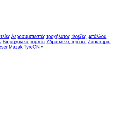
τλίες
Αεροσυμπιεστές τροχήλατος
Φρέζες μετάλλου
ν
Βιομηχανικά ρομπότ
Υδραυλικές πρέσες
Ζυμωτήρια
eser
Mazak
TyreON
»