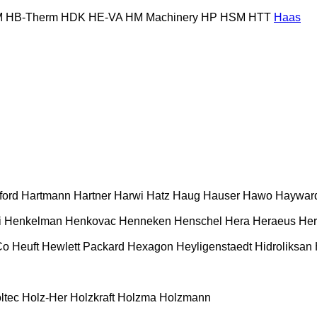
M
HB‑Therm
HDK
HE-VA
HM Machinery
HP
HSM
HTT
Haas
ford
Hartmann
Hartner
Harwi
Hatz
Haug
Hauser
Hawo
Haywar
i
Henkelman
Henkovac
Henneken
Henschel
Hera
Heraeus
Her
Co
Heuft
Hewlett Packard
Hexagon
Heyligenstaedt
Hidroliksan
ltec
Holz-Her
Holzkraft
Holzma
Holzmann