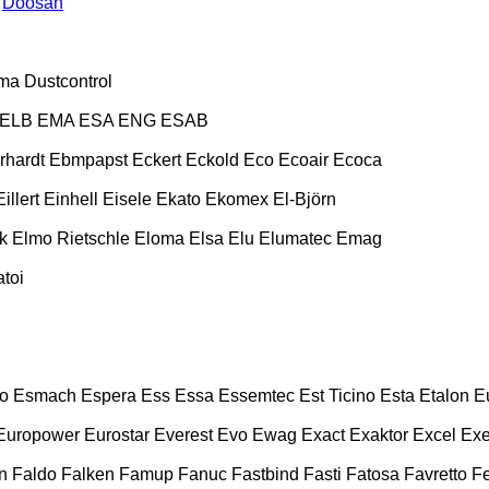
Doosan
ma
Dustcontrol
ELB
EMA
ESA ENG
ESAB
rhardt
Ebmpapst
Eckert
Eckold
Eco
Ecoair
Ecoca
Eillert
Einhell
Eisele
Ekato
Ekomex
El-Björn
k
Elmo Rietschle
Eloma
Elsa
Elu
Elumatec
Emag
toi
o
Esmach
Espera
Ess
Essa
Essemtec
Est Ticino
Esta
Etalon
E
Europower
Eurostar
Everest
Evo
Ewag
Exact
Exaktor
Excel
Exe
n
Faldo
Falken
Famup
Fanuc
Fastbind
Fasti
Fatosa
Favretto
F