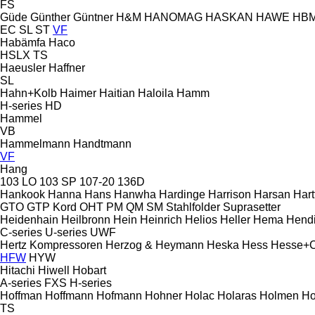
FS
Güde
Günther
Güntner
H&M
HANOMAG
HASKAN
HAWE
HB
EC
SL
ST
VF
Habämfa
Haco
HSLX
TS
Haeusler
Haffner
SL
Hahn+Kolb
Haimer
Haitian
Haloila
Hamm
H-series
HD
Hammel
VB
Hammelmann
Handtmann
VF
Hang
103 LO
103 SP
107-20
136D
Hankook
Hanna
Hans
Hanwha
Hardinge
Harrison
Harsan
Hart
GTO
GTP
Kord
OHT
PM
QM
SM
Stahlfolder
Suprasetter
Heidenhain
Heilbronn
Hein
Heinrich
Helios
Heller
Hema
Hend
C-series
U-series
UWF
Hertz Kompressoren
Herzog & Heymann
Heska
Hess
Hesse+
HFW
HYW
Hitachi
Hiwell
Hobart
A-series
FXS
H-series
Hoffman
Hoffmann
Hofmann
Hohner
Holac
Holaras
Holmen
Ho
TS