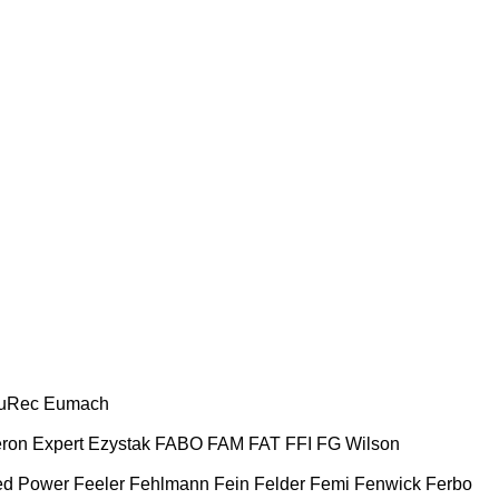
uRec
Eumach
ron
Expert
Ezystak
FABO
FAM
FAT
FFI
FG Wilson
ed Power
Feeler
Fehlmann
Fein
Felder
Femi
Fenwick
Ferbo