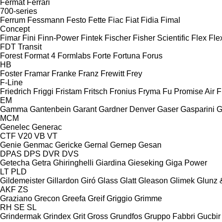
Fermat
Ferrari
700-series
Ferrum
Fessmann
Festo
Fette
Fiac
Fiat
Fidia
Fimal
Concept
Fimar
Fini
Finn-Power
Fintek
Fischer
Fisher Scientific
Flex
Fle
FDT
Transit
Forest
Format 4
Formlabs
Forte
Fortuna
Forus
HB
Foster
Framar
Franke
Franz
Frewitt
Frey
F-Line
Friedrich
Friggi
Fristam
Fritsch
Fronius
Fryma
Fu Promise Air
F
EM
Gamma
Gantenbein
Garant
Gardner Denver
Gaser
Gasparini
G
MCM
Genelec
Generac
CTF
V20
VB
VT
Genie
Genmac
Gericke
Gernal
Gernep
Gesan
DPAS
DPS
DVR
DVS
Getecha
Getra
Ghiringhelli
Giardina
Gieseking
Giga Power
LT
PLD
Gildemeister
Gillardon
Giró
Glass
Glatt
Gleason
Glimek
Glunz 
AKF
ZS
Graziano
Grecon
Greefa
Greif
Griggio
Grimme
RH
SE
SL
Grindermak
Grindex
Grit
Gross
Grundfos
Gruppo Fabbri
Gucbir