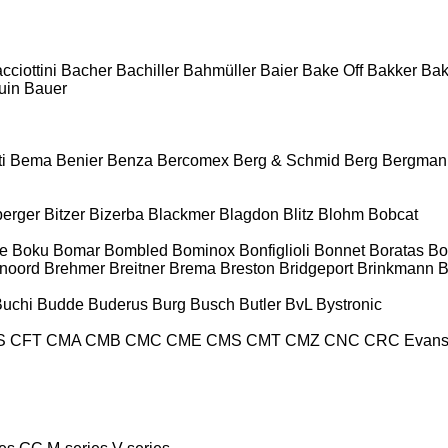
cciottini
Bacher
Bachiller
Bahmüller
Baier
Bake Off
Bakker
Ba
uin
Bauer
i
Bema
Benier
Benza
Bercomex
Berg & Schmid
Berg
Bergman
berger
Bitzer
Bizerba
Blackmer
Blagdon
Blitz
Blohm
Bobcat
e
Boku
Bomar
Bombled
Bominox
Bonfiglioli
Bonnet
Boratas
Bo
noord
Brehmer
Breitner
Brema
Breston
Bridgeport
Brinkmann
B
Buchi
Budde
Buderus
Burg
Busch
Butler
BvL
Bystronic
S
CFT
CMA
CMB
CMC
CME
CMS
CMT
CMZ
CNC
CRC Evan