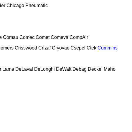
ier
Chicago Pneumatic
e
Comau
Comec
Comet
Comeva
CompAir
eemers
Crisswood
Crizaf
Cryovac
Csepel
Ctek
Cummins
e Lama
DeLaval
DeLonghi
DeWalt
Debag
Deckel Maho