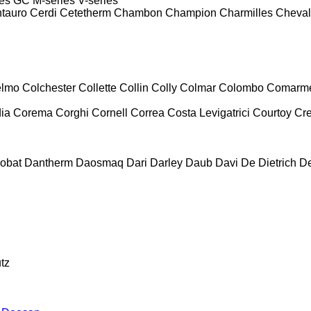
es
GC
M-series
V-series
tauro
Cerdi
Cetetherm
Chambon
Champion
Charmilles
Cheval
lmo
Colchester
Collette
Collin
Colly
Colmar
Colombo
Comarm
ia
Corema
Corghi
Cornell
Correa
Costa Levigatrici
Courtoy
Cr
obat
Dantherm
Daosmaq
Dari
Darley
Daub
Davi
De Dietrich
D
tz