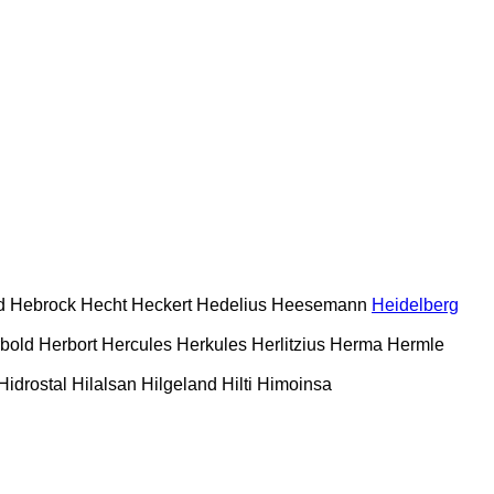
d
Hebrock
Hecht
Heckert
Hedelius
Heesemann
Heidelberg
bold
Herbort
Hercules
Herkules
Herlitzius
Herma
Hermle
Hidrostal
Hilalsan
Hilgeland
Hilti
Himoinsa