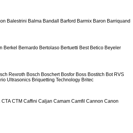
kon
Balestrini
Balma
Bandall
Barford
Barmix
Baron
Barriquand
n
Berkel
Bernardo
Bertolaso
Bertuetti
Best
Betico
Beyeler
sch Rexroth
Bosch
Boschert
Bosfor
Boss
Bostitch
Bot RVS
rio Ultrasonics
Briquetting Technology
Britec
s
CTA
CTM
Caffini
Caljan
Camam
Camfil
Cannon
Canon