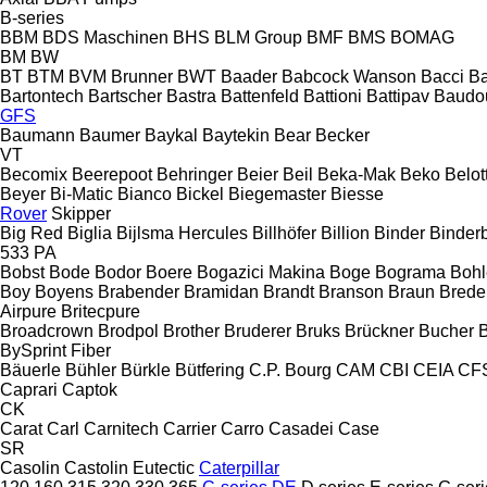
B-series
BBM
BDS Maschinen
BHS
BLM Group
BMF
BMS
BOMAG
BM
BW
BT
BTM
BVM Brunner
BWT
Baader
Babcock Wanson
Bacci
Ba
Bartontech
Bartscher
Bastra
Battenfeld
Battioni
Battipav
Baudo
GFS
Baumann
Baumer
Baykal
Baytekin
Bear
Becker
VT
Becomix
Beerepoot
Behringer
Beier
Beil
Beka-Mak
Beko
Belott
Beyer
Bi-Matic
Bianco
Bickel
Biegemaster
Biesse
Rover
Skipper
Big Red
Biglia
Bijlsma Hercules
Billhöfer
Billion
Binder
Binder
533
PA
Bobst
Bode
Bodor
Boere
Bogazici Makina
Boge
Bograma
Bohl
Boy
Boyens
Brabender
Bramidan
Brandt
Branson
Braun
Brede
Airpure
Britecpure
Broadcrown
Brodpol
Brother
Bruderer
Bruks
Brückner
Bucher
BySprint Fiber
Bäuerle
Bühler
Bürkle
Bütfering
C.P. Bourg
CAM
CBI
CEIA
CF
Caprari
Captok
CK
Carat
Carl
Carnitech
Carrier
Carro
Casadei
Case
SR
Casolin
Castolin Eutectic
Caterpillar