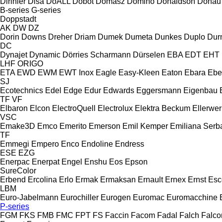
Dirinler
Disa
DoALL
Dobot
Domasz
Domino
Donaldson
Donau
B-series
G-series
Doppstadt
AK
DW
DZ
Dorin
Downs
Dreher
Driam
Dumek
Dumeta
Dunkes
Duplo
Dur
DC
Dynajet
Dynamic
Dörries Scharmann
Dürselen
EBA
EDT
EHT
LHF
ORIGO
ETA
EWD
EWM
EWT Inox
Eagle
Easy-Kleen
Eaton
Ebara
Ebe
SJ
Ecotechnics
Edel
Edge
Edur
Edwards
Eggersmann
Eigenbau
TF
VF
Elbaron
Elcon
ElectroQuell
Electrolux
Elektra Beckum
Ellerwer
VSC
Emake3D
Emco
Emerito
Emerson
Emil Kemper
Emiliana Serba
TF
Emmegi
Empero
Enco
Endoline
Endress
ESE
EZG
Enerpac
Enerpat
Engel
Enshu
Eos
Epson
SureColor
Erbend
Ercolina
Erlo
Ermak
Ermaksan
Ernault
Ernex
Ernst
Esc
LBM
Euro-Jabelmann
Eurochiller
Eurogen
Euromac
Euromacchine
P-series
FGM
FKS
FMB
FMC
FPT
FS
Faccin
Facom
Fadal
Falch
Falco