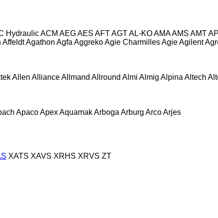
C Hydraulic
ACM
AEG
AES
AFT
AGT
AL-KO
AMA
AMS
AMT
A
n
Affeldt
Agathon
Agfa
Aggreko
Agie Charmilles
Agie
Agilent
Agr
atek
Allen
Alliance
Allmand
Allround
Almi
Almig
Alpina
Altech
Al
pach
Apaco
Apex
Aquamak
Arboga
Arburg
Arco
Arjes
AS
XATS
XAVS
XRHS
XRVS
ZT