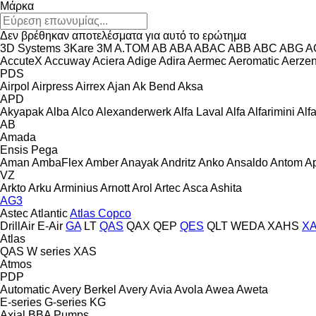
Μάρκα
Δεν βρέθηκαν αποτελέσματα για αυτό το ερώτημα
3D Systems
3Kare
3M
A.TOM
AB
ABA
ABAC
ABB
ABC
ABG
A
AccuteX
Accuway
Aciera
Adige
Adira
Aermec
Aeromatic
Aerze
PDS
Airpol
Airpress
Airrex
Ajan
Ak Bend
Aksa
APD
Akyapak
Alba
Alco
Alexanderwerk
Alfa Laval
Alfa
Alfarimini
Alf
AB
Amada
Ensis
Pega
Aman
AmbaFlex
Amber
Anayak
Andritz
Anko
Ansaldo
Antom
A
VZ
Arkto
Arku
Arminius
Arnott
Arol
Artec
Asca
Ashita
AG3
Astec
Atlantic
Atlas Copco
DrillAir
E-Air
GA
LT
QAS
QAX
QEP
QES
QLT
WEDA
XAHS
X
Atlas
QAS
W series
XAS
Atmos
PDP
Automatic
Avery Berkel
Avery
Avia
Avola
Awea
Aweta
E-series
G-series
KG
Axial
BBA Pumps