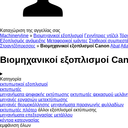
Καταχώριση της αγγελίας σας
Machineryline
»
Βιομηχανικοί εξοπλισμοί
Γεννήτριες ντίζελ
Τόρ
Εξοπλισμός ανάμειξης
Μεταφορικοί ιμάντες
Σταθεροί συμπιεστ
Στραντζόπρεσσες
»
Βιομηχανικοί εξοπλισμοί Canon
Abat
Atl
Βιομηχανικοί εξοπλισμοί Ca
Κατηγορία
εκτυπωτικοί εξοπλισμοί
εκτυπωτές
μηχανήματα ψηφιακής εκτύπωσης
εκτυπωτές ψεκασμού μελάν
μηχανές εργασιών μετεκτύπωσης
μηχανές θερμοκόλλησης
μηχανήματα παραγωγής φυλλαδίων
εκτυπωτές πλότερ
άλλοι εξοπλισμοί εκτύπωσης
μηχανήματα επεξεργασίας μετάλλου
κέντρα κατεργασίας
εμφάνιση όλων