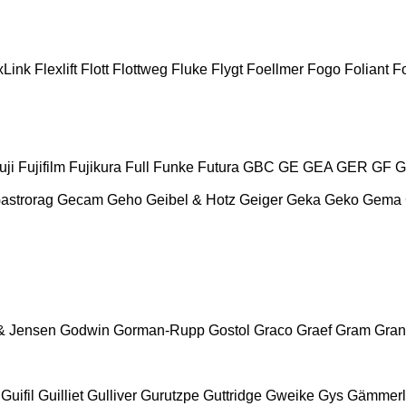
xLink
Flexlift
Flott
Flottweg
Fluke
Flygt
Foellmer
Fogo
Foliant
Fo
uji
Fujifilm
Fujikura
Full
Funke
Futura
GBC
GE
GEA
GER
GF
G
astrorag
Gecam
Geho
Geibel & Hotz
Geiger
Geka
Geko
Gema
& Jensen
Godwin
Gorman-Rupp
Gostol
Graco
Graef
Gram
Gran
Guifil
Guilliet
Gulliver
Gurutzpe
Guttridge
Gweike
Gys
Gämmerl