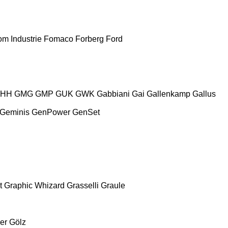
m Industrie
Fomaco
Forberg
Ford
HH
GMG
GMP
GUK
GWK
Gabbiani
Gai
Gallenkamp
Gallus
Geminis
GenPower
GenSet
t
Graphic Whizard
Grasselli
Graule
er
Gölz