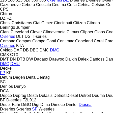
120
160
315
320
330
365
C-series
DE
D series
E-series
G-seri
Cazeneuve
Cebora
Ceccato
Cedima
Cefla
Cehisa
Celsius
Cen
CPS
Chiron
DZ
FZ
Christ
Christiaens
Ciat
Cimec
Cincinnati
Citizen
Citroen
Berlingo
Jumper
Clark
Cleveland
Clever
Climaveneta
Climax
Clipper
Cloos
Coe
C-series
DLT
DS
H-series
Compac
Compas
Compo
Conti
Contimac
Copeland
Coral
Cord
C-series
KTA
Cyklop
DAF
DB
DEC
DMC
DMG
CMX
CTX
DMT
DN
DTB
DW
Dadaux
Daewoo
Daikin
Dalex
Danfoss
Dan
DMC
DMU
Deckel
FP
KF
Defum
Degen
Delta
Demag
SC
Denios
Denyo
DCA
Depco
Deprag
Desta
Detasis
Detroit Diesel
Detroit
Deuma
Deu
BF
D-series
F2L912
Deutz-Fahr
DiBO
Digi
Dima
Dimeco
Dimter
Diosna
D-series
S-series
SP
W-series