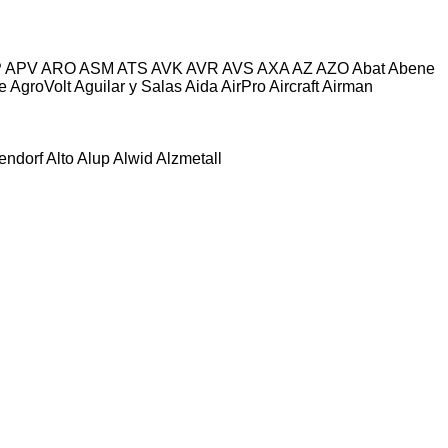
P
APV
ARO
ASM
ATS
AVK
AVR
AVS
AXA
AZ
AZO
Abat
Abene
e
AgroVolt
Aguilar y Salas
Aida
AirPro
Aircraft
Airman
tendorf
Alto
Alup
Alwid
Alzmetall