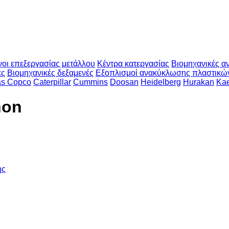
νοι επεξεργασίας μετάλλου
Κέντρα κατεργασίας
Βιομηχανικές αν
ές
Βιομηχανικές δεξαμενές
Εξοπλισμοί ανακύκλωσης πλαστικώ
as Copco
Caterpillar
Cummins
Doosan
Heidelberg
Hurakan
Ka
non
ης