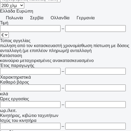
Ελλάδα
Ευρώπη
Πολωνία
Σερβία
Ολλανδία
Γερμανία
Τιμή
–
Τύπος αγγελίας
πώληση
από τον κατασκευαστή
χρονομίσθωση
πίστωση
με δόσεις
ανταλλαγή (με επιπλέον πληρωμή)
ανταλλαγή
Κατάσταση
καινούριο
μεταχειρισμένες
ανακατασκευασμένο
Έτος παραγωγής
–
Χαρακτηριστικά
Καθαρό βάρος
–
κιλά
Ώρες εργασίας
–
ωρ./λειτ.
Κινητήρας, κιβώτιο ταχυτήτων
Ισχύς του κινητήρα
–