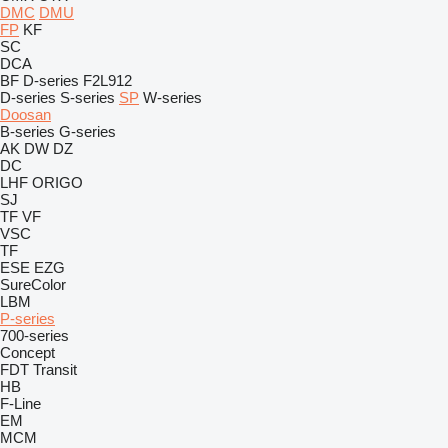
DMC
DMU
FP
KF
SC
DCA
BF
D-series
F2L912
D-series
S-series
SP
W-series
Doosan
B-series
G-series
AK
DW
DZ
DC
LHF
ORIGO
SJ
TF
VF
VSC
TF
ESE
EZG
SureColor
LBM
P-series
700-series
Concept
FDT
Transit
HB
F-Line
EM
MCM