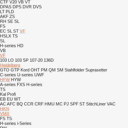
CTF
V20
VB
VT
DPAS
DPS
DVR
DVS
LT
PLD
AKF
ZS
RH
SE
SL
FS
EC
SL
ST
VF
HSLX
TS
SL
H-series
HD
VB
VF
103 LO
103 SP
107-20
136D
Heidelberg
GTO
GTP
Kord
OHT
PM
QM
SM
Stahlfolder
Suprasetter
C-series
U-series
UWF
HFW
HYW
A-series
FXS
H-series
TS
Kal
Profi
EB
EU
WT
AC
AFC
BQ
CCR
CRF
HMU
MC
PJ
SPF
ST
StitchLiner
VAC
HKN
VMX
FS
TS
H-series
i-Series