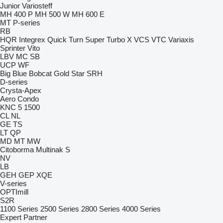
Junior
Variosteff
MH 400 P
MH 500 W
MH 600 E
MT
P-series
RB
HQR
Integrex
Quick Turn
Super Turbo X
VCS
VTC
Variaxis
Sprinter
Vito
LBV
MC
SB
UCP
WF
Big Blue
Bobcat
Gold Star
SRH
D-series
Crysta-Apex
Aero
Condo
KNC 5 1500
CL
NL
GE
TS
LT
QP
MD
MT
MW
Citoborma
Multinak S
NV
LB
GEH
GEP
XQE
V-series
OPTImill
S2R
1100 Series
2500 Series
2800 Series
4000 Series
Expert
Partner