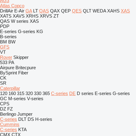
AG3
Atlas Copco
DrillAir
E-Air
GA
LT
QAS
QAX
QEP
QES
QLT
WEDA
XAHS
XAS
XATS
XAVS
XRHS
XRVS
ZT
QAS
W series
XAS
PDP
E-series
G-series
KG
B-series
BM
BW
GFS
VT
Rover
Skipper
533
PA
Airpure
Britecpure
BySprint Fiber
CK
SR
Caterpillar
120
160
315
320
330
365
C-series
DE
D series
E-series
G-series
GC
M-series
V-series
CPS
DZ
FZ
Berlingo
Jumper
C-series
DLT
DS
H-series
Cummins
C-series
KTA
CMX
CTX