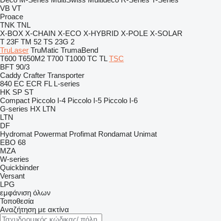
VB
VT
Proace
TNK
TNL
X-BOX
X-CHAIN
X-ECO
X-HYBRID
X-POLE
X-SOLAR
T 23F
TM 52
TS 23G 2
TruLaser
TruMatic
TrumaBend
T600
T650M2
T700
T1000
TC
TL
TSC
BFT 90/3
Caddy
Crafter
Transporter
840
EC
ECR
FL
L-series
HK
SP
ST
Compact
Piccolo I-4
Piccolo I-5
Piccolo I-6
G-series
HX
LTN
LTN
DF
Hydromat
Powermat
Profimat
Rondamat
Unimat
EBO 68
MZA
W-series
Quickbinder
Versant
LPG
εμφάνιση όλων
Τοποθεσία
Αναζήτηση με ακτίνα