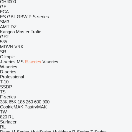
CH4000
GF
FCA
ES
GBL
GBW
P
S-series
SM3
AMT
DZ
Kangoo
Master
Trafic
GF2
535
MDVN
VRK
SR
Olimpic
J-series
MS
R-series
V-series
W-series
D-series
Professional
T-10
SSDP
TS
F-series
38K
65K
185
260
600
900
CookieMAK
PastryMAK
TW
820
RL
Surfacer
RL
Deco
M-Series
MultiSwiss
Multideco
R-Series
T-Series