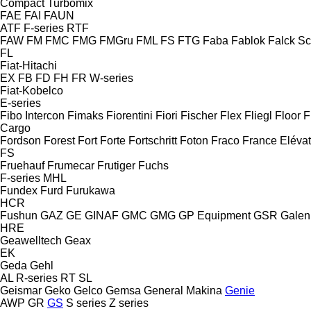
Compact
Turbomix
FAE
FAI
FAUN
ATF
F-series
RTF
FAW
FM
FMC
FMG
FMGru
FML
FS
FTG
Faba
Fablok
Falck S
FL
Fiat-Hitachi
EX
FB
FD
FH
FR
W-series
Fiat-Kobelco
E-series
Fibo Intercon
Fimaks
Fiorentini
Fiori
Fischer
Flex
Fliegl
Floor
F
Cargo
Fordson
Forest
Fort
Forte
Fortschritt
Foton
Fraco
France Eléva
FS
Fruehauf
Frumecar
Frutiger
Fuchs
F-series
MHL
Fundex
Furd
Furukawa
HCR
Fushun
GAZ
GE
GINAF
GMC
GMG
GP Equipment
GSR
Galen
HRE
Geawelltech
Geax
EK
Geda
Gehl
AL
R-series
RT
SL
Geismar
Geko
Gelco
Gemsa
General Makina
Genie
AWP
GR
GS
S series
Z series