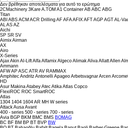
Δεν βρέθηκαν αποτελέσματα για αυτό το ερώτημα
2CMachinery
3Kare
A.TOM
A1 Container
AB
ABC
ABG
Titan
ABI
ABS
ACM
ACR Drilling
AF
AFA
AFIX
AFT
AGP
AGT
AL-Va
AL
AS
AZ
Aichi
SP
SR
SV
Aimix
Airman
AX
Airo
X-Series
Ajax
Akin
Al-Lift
Alfa
Alfamix
Algeco
Alimak
Aliva
Allatt
Allen
Al
Ammann
AFW
AP
ASC
ATR
AV
RAMMAX
Amphitec
Andritz
Antonelli
Apageo
Arbetsvagnar
Arcen
Arcome
HD
Asur Makina
Atabey
Atec
Atika
Atlas Copco
FlexiROC
ROC
SmartROC
Atlas
1304
1404
1604
AR
MH
W series
Attack
Ausa
Avant
400 - series
500 - series
700 - series
Avia
BGP
BKM
BMC
BMS
BOMAG
BC
BF
BM
BP
BT
BVP
BW
BQ
BT
Babaoğlu
Bafalt
Bagela
Banut
Baoli
Barber-Greene
Bar