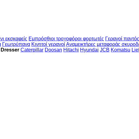
νι εκσκαφείς
Εμπρόσθιοι τροχοφόροι φορτωτές
Γερανοί παντό
α
Γεωτρύπανα
Κινητοί γερανοί
Αναμεικτήρες μεταφοράς σκυροδ
 Dresser
Caterpillar
Doosan
Hitachi
Hyundai
JCB
Komatsu
Lie