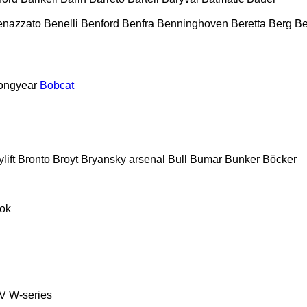
enazzato
Benelli
Benford
Benfra
Benninghoven
Beretta
Berg
Be
ongyear
Bobcat
lift
Bronto
Broyt
Bryansky arsenal
Bull
Bumar
Bunker
Böcker
ok
V
W-series