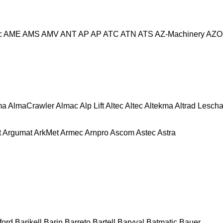
c
AME
AMS
AMV
ANT
AP
AP
ATC
ATN
ATS
AZ-Machinery
AZO
ma
AlmaCrawler
Almac
Alp Lift
Altec
Altec
Altekma
Altrad Lesch
t
Argumat
ArkMet
Armec
Arnpro
Ascom
Astec
Astra
ford
Barikell
Barin
Barreto
Bartell
Baryval
Batmatic
Bauer