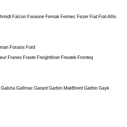
chmidt
Falcon
Faraone
Femak
Fermec
Fezer
Fiat
Fiat-Allis
man
Forasis
Ford
teur
Franex
Fraste
Freightliner
Freutek
Fronteq
Galizia
Gallmac
Garant
Garbin MakBrent
Garbin
Gayk