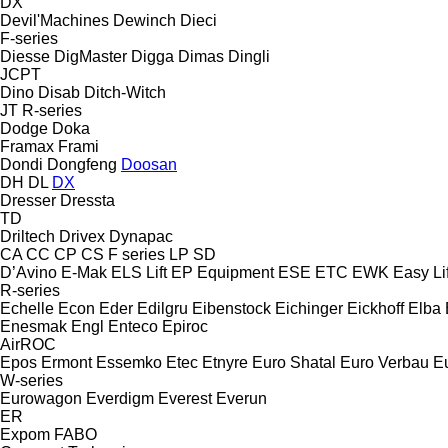
DX
Devil'Machines
Dewinch
Dieci
F-series
Diesse
DigMaster
Digga
Dimas
Dingli
JCPT
Dino
Disab
Ditch-Witch
JT
R-series
Dodge
Doka
Framax
Frami
Dondi
Dongfeng
Doosan
DH
DL
DX
Dresser
Dressta
TD
Driltech
Drivex
Dynapac
CA
CC
CP
CS
F series
LP
SD
D’Avino
E-Mak
ELS Lift
EP Equipment
ESE
ETC
EWK
Easy Lif
R-series
Echelle
Econ
Eder
Edilgru
Eibenstock
Eichinger
Eickhoff
Elba
Enesmak
Engl
Enteco
Epiroc
AirROC
Epos
Ermont
Essemko
Etec
Etnyre
Euro Shatal
Euro Verbau
E
W-series
Eurowagon
Everdigm
Everest
Everun
ER
Expom
FABO