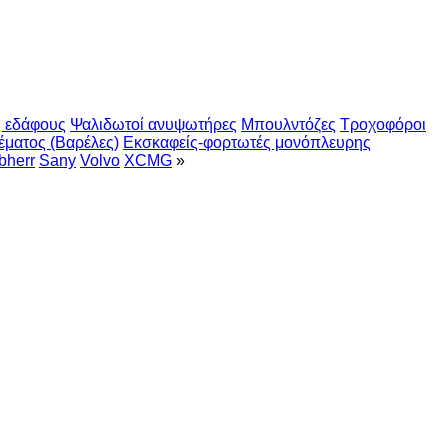
ς εδάφους
Ψαλιδωτοί ανυψωτήρες
Μπουλντόζες
Τροχοφόροι
έματος (Βαρέλες)
Εκσκαφείς-φορτωτές μονόπλευρης
bherr
Sany
Volvo
XCMG
»