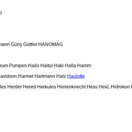
o
mann
Güriş
Güttler
HANOMAG
urum Pumpen
Hailo
Haitui
Haki
Halla
Hamm
Davidson
Harmet
Hartmann
Hatz
Haulotte
les
Herder
Hered
Herkules
Herrenknecht
Hess
HexL
Hidrokon