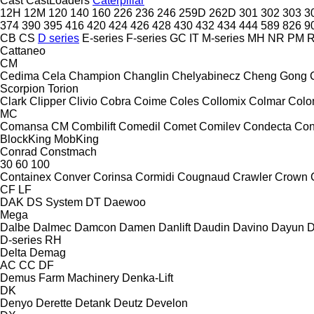
Cast
CastLoaders
Caterpillar
12H
12M
120
140
160
226
236
246
259D
262D
301
302
303
3
374
390
395
416
420
424
426
428
430
432
434
444
589
826
9
CB
CS
D series
E-series
F-series
GC
IT
M-series
MH
NR
PM
Cattaneo
CM
Cedima
Cela
Champion
Changlin
Chelyabinecz
Cheng Gong
Scorpion
Torion
Clark
Clipper
Clivio
Cobra
Coime
Coles
Collomix
Colmar
Col
MC
Comansa CM
Combilift
Comedil
Comet
Comilev
Condecta
Co
BlockKing
MobKing
Conrad
Constmach
30
60
100
Containex
Conver
Corinsa
Cormidi
Cougnaud
Crawler
Crown
CF
LF
DAK
DS System
DT
Daewoo
Mega
Dalbe
Dalmec
Damcon
Damen
Danlift
Daudin
Davino
Dayun
D
D-series
RH
Delta
Demag
AC
CC
DF
Demus Farm Machinery
Denka-Lift
DK
Denyo
Derette
Detank
Deutz
Develon