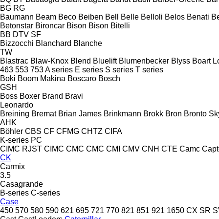
BG
RG
Baumann
Beam
Beco
Beiben
Bell
Belle
Belloli
Belos
Benati
B
Betonstar
Bironcar
Bison
Bison
Bitelli
BB
DTV
SF
Bizzocchi
Blanchard
Blanche
TW
Blastrac
Blaw-Knox
Blend
Bluelift
Blumenbecker
Blyss
Boart L
463
553
753
A series
E series
S series
T series
Boki
Boom Makina
Boscaro
Bosch
GSH
Boss
Boxer
Brand
Bravi
Leonardo
Breining
Bremat
Brian James
Brinkmann
Brokk
Bron
Bronto Sky
AHK
Böhler
CBS
CF
CFMG
CHTZ
CIFA
K-series
PC
CIMC RJST
CIMC
CMC
CMC
CMI
CMV
CNH
CTE
Camc
Capt
CK
Carmix
3.5
Casagrande
B-series
C-series
Case
450
570
580
590
621
695
721
770
821
851
921
1650
CX
SR
S