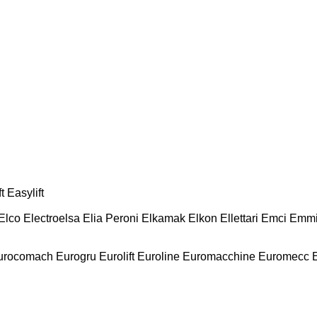
t
Easylift
Elco
Electroelsa
Elia Peroni
Elkamak
Elkon
Ellettari
Emci
Emmi
urocomach
Eurogru
Eurolift
Euroline
Euromacchine
Euromecc