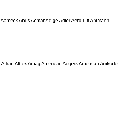
Aameck
Abus
Acmar
Adige
Adler
Aero-Lift
Ahlmann
a
Altrad
Altrex
Amag
American Augers
American
Amkodor