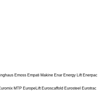
nghaus
Emoss
Empati Makine
Enar
Energy Lift
Enerpac
Euromix MTP
EuropeLift
Euroscaffold
Eurosteel
Eurotrac