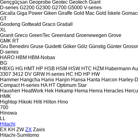
Gençgüçsan
Geoprobe
Geotec
Geotech
Giant
D-series
G2200
G2300
G2700
G5000
V-series
Gicalla
Giga Power
Giken
Giraffe
Gold Mac
Gold İskele
Gomac
GT
Goodeng
Gottwald
Graco
Gradall
XL
Granit
Greco
GreenTec
Greenland
Groenewegen
Grove
GMK
RT
Gru Benedini
Gruse
Guidetti
Göker
Gölz
Günstig
Günter Gross
D-series
HARO
HBM
HBM-Nobas
BG
HBXG
HG
HMT
HP
HSB
HSM
HSW
HTC
HZM
Habermann A
3307
3412
DV
GRW
H-series
HC
HD
HP
HW
Hammer
Hangcha
Hanix
Hanjin
Hansa
Hanta
Harcon
Harley-
Compact
H-series
HA
HT
Optimum
Star
Hausherr
HeatWork
Hek
Hekamp
Hema
Henra
Heracles
Hercu
HMK
Hightop
Hikoki
Hilti
Hilton
Hino
700
Hinowa
LL
Hitachi
EX
KH
ZW
ZX
Zaxis
Hitachi-Sumitomo