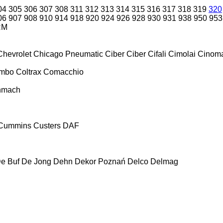
04
305
306
307
308
311
312
313
314
315
316
317
318
319
320
06
907
908
910
914
918
920
924
926
928
930
931
938
950
953
RM
Chevrolet
Chicago Pneumatic
Ciber
Ciber
Cifali
Cimolai
Cinoma
ombo
Coltrax
Comacchio
nmach
Cummins
Custers
DAF
e Buf
De Jong
Dehn
Dekor Poznań
Delco
Delmag