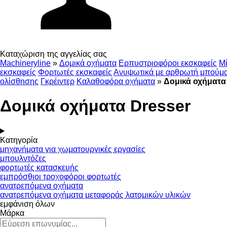
Καταχώριση της αγγελίας σας
Machineryline
»
Δομικά οχήματα
Ερπυστριοφόροι εκσκαφείς
Μί
εκσκαφείς
Φορτωτές εκσκαφείς
Ανυψωτικά με αρθρωτή μπούμ
ολίσθησης
Γκρέιντερ
Καλαθοφόρα οχήματα
»
Δομικά οχήματα
Δομικά οχήματα Dresser
Κατηγορία
μηχανήματα για χωματουργικές εργασίες
μπουλντόζες
φορτωτές κατασκευής
εμπρόσθιοι τροχοφόροι φορτωτές
ανατρεπόμενα οχήματα
ανατρεπόμενα οχήματα μεταφοράς λατομικών υλικών
εμφάνιση όλων
Μάρκα