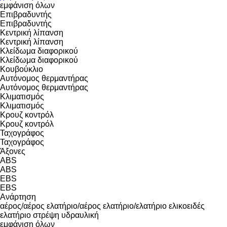
εμφάνιση όλων
Επιβραδυντής
Επιβραδυντής
Κεντρική λίπανση
Κεντρική λίπανση
Κλείδωμα διαφορικού
Κλείδωμα διαφορικού
Κουβούκλιο
Αυτόνομος θερμαντήρας
Αυτόνομος θερμαντήρας
Κλιματισμός
Κλιματισμός
Κρουζ κοντρόλ
Κρουζ κοντρόλ
Ταχογράφος
Ταχογράφος
Άξονες
ABS
ABS
EBS
EBS
Ανάρτηση
αέρος/αέρος
ελατήριο/αέρος
ελατήριο/ελατήριο
ελικοειδές
ελατήριο
στρέψη
υδραυλική
εμφάνιση όλων