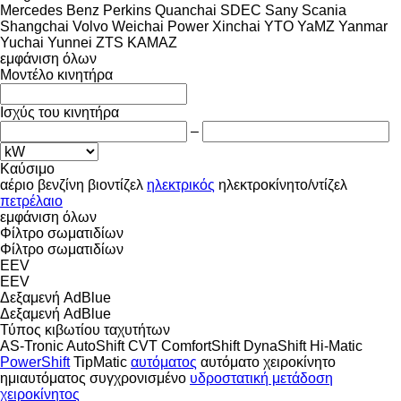
Mercedes Benz
Perkins
Quanchai
SDEC
Sany
Scania
Shangchai
Volvo
Weichai Power
Xinchai
YTO
YaMZ
Yanmar
Yuchai
Yunnei
ZTS
ΚΑΜΑΖ
εμφάνιση όλων
Μοντέλο κινητήρα
Ισχύς του κινητήρα
–
Καύσιμο
αέριο
βενζίνη
βιοντίζελ
ηλεκτρικός
ηλεκτροκίνητο/ντίζελ
πετρέλαιο
εμφάνιση όλων
Φίλτρο σωματιδίων
Φίλτρο σωματιδίων
EEV
EEV
Δεξαμενή AdBlue
Δεξαμενή AdBlue
Τύπος κιβωτίου ταχυτήτων
AS-Tronic
AutoShift
CVT
ComfortShift
DynaShift
Hi-Matic
PowerShift
TipMatic
αυτόματος
αυτόματο χειροκίνητο
ημιαυτόματος
συγχρονισμένο
υδροστατική μετάδοση
χειροκίνητος