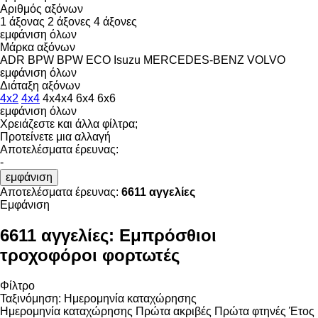
Αριθμός αξόνων
1 άξονας
2 άξονες
4 άξονες
εμφάνιση όλων
Μάρκα αξόνων
ADR
BPW
BPW ECO
Isuzu
MERCEDES-BENZ
VOLVO
εμφάνιση όλων
Διάταξη αξόνων
4x2
4x4
4x4x4
6x4
6x6
εμφάνιση όλων
Χρειάζεστε και άλλα φίλτρα;
Προτείνετε μια αλλαγή
Αποτελέσματα έρευνας:
-
εμφάνιση
Αποτελέσματα έρευνας:
6611 αγγελίες
Εμφάνιση
6611 αγγελίες:
Εμπρόσθιοι
τροχοφόροι φορτωτές
Φίλτρο
Ταξινόμηση
:
Ημερομηνία καταχώρησης
Ημερομηνία καταχώρησης
Πρώτα ακριβές
Πρώτα φτηνές
Έτος