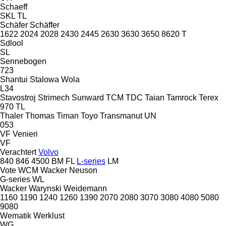
Schaeff
SKL
TL
Schäfer
Schäffer
1622
2024
2028
2430
2445
2630
3630
3650
8620 T
Sdlool
SL
Sennebogen
723
Shantui
Stalowa Wola
L34
Stavostroj
Strimech
Sunward
TCM
TDC
Taian
Tamrock
Terex
970
TL
Thaler
Thomas
Timan
Toyo
Transmanut
UN
053
VF Venieri
VF
Verachtert
Volvo
840
846
4500
BM
FL
L-series
LM
Vote
WCM
Wacker Neuson
G-series
WL
Wacker
Warynski
Weidemann
1160
1190
1240
1260
1390
2070
2080
3070
3080
4080
5080
9080
Wematik
Werklust
WG