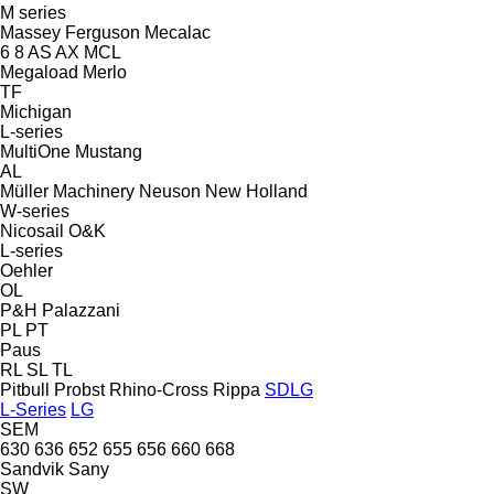
M series
Massey Ferguson
Mecalac
6
8
AS
AX
MCL
Megaload
Merlo
TF
Michigan
L-series
MultiOne
Mustang
AL
Müller Machinery
Neuson
New Holland
W-series
Nicosail
O&K
L-series
Oehler
OL
P&H
Palazzani
PL
PT
Paus
RL
SL
TL
Pitbull
Probst
Rhino-Cross
Rippa
SDLG
L-Series
LG
SEM
630
636
652
655
656
660
668
Sandvik
Sany
SW