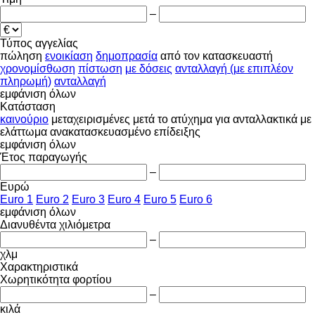
–
Τύπος αγγελίας
πώληση
ενοικίαση
δημοπρασία
από τον κατασκευαστή
χρονομίσθωση
πίστωση
με δόσεις
ανταλλαγή (με επιπλέον
πληρωμή)
ανταλλαγή
εμφάνιση όλων
Κατάσταση
καινούριο
μεταχειρισμένες
μετά το ατύχημα
για ανταλλακτικά
με
ελάττωμα
ανακατασκευασμένο
επίδειξης
εμφάνιση όλων
Έτος παραγωγής
–
Ευρώ
Euro 1
Euro 2
Euro 3
Euro 4
Euro 5
Euro 6
εμφάνιση όλων
Διανυθέντα χιλιόμετρα
–
χλμ
Χαρακτηριστικά
Χωρητικότητα φορτίου
–
κιλά