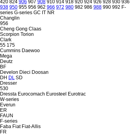
420
824
906
907
908
910
914
918
920
924
926
928
930
936
938
950
955
956
962
966
972
980
982
986
988
990
992
F-
series
G-series
GC
IT
NR
Changlin
956
Cheng Gong
Claas
Scorpion
Torion
Clark
55
175
Cummins
Daewoo
Mega
Deutz
BF
Develon
Dieci
Doosan
DH
DL
SD
Dresser
530
Dressta
Eurocomach
Eurosteel
Eurotrac
W-series
Everun
ER
FAUN
F-series
Faba
Fiat
Fiat-Allis
FR