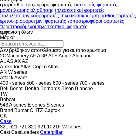
εμπρόσθιοι τροχοφόροι φορτωτές
εκσκαφείς-φορτωτές
μονόπλευρης ολίσθησης
τηλεσκοπικοί φορτωτές
πολυλειτουργικοί φορτωτές
τηλεσκοπικοί εμπρόσθιοι φορτωτές
ερπυστριοφόροι μινι φορτωτής
ερπυστριοφόροι φορτωτές
περιστρεφόμενοι τηλεσκοπικοί φορτωτές
εμφάνιση όλων
Μάρκα
Δεν βρέθηκαν αποτελέσματα για αυτό το ερώτημα
2CMachinery
AF
AGP
ATS
Adige
Ahlmann
AL
AS
AX
AZ
Amkodor
Atlas Copco
Atlas
AR
W series
Attack
Avant
400 - series
500 - series
600 - series
700 - series
Bell
Benati
Benfra
Bernards
Bison
Blanche
TW
Bobcat
543
A series
E series
S series
Brand
Bumar
CHTZ
Captok
CK
Case
321
621
721
821
921
1021F
W-series
Cast
CastLoaders
Caterpillar