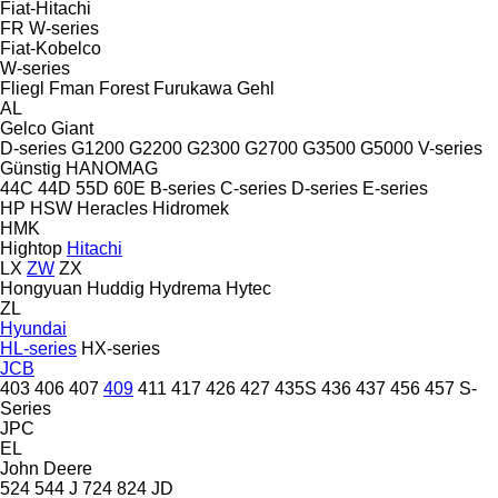
Fiat-Hitachi
FR
W-series
Fiat-Kobelco
W-series
Fliegl
Fman
Forest
Furukawa
Gehl
AL
Gelco
Giant
D-series
G1200
G2200
G2300
G2700
G3500
G5000
V-series
Günstig
HANOMAG
44C
44D
55D
60E
B-series
C-series
D-series
E-series
HP
HSW
Heracles
Hidromek
HMK
Hightop
Hitachi
LX
ZW
ZX
Hongyuan
Huddig
Hydrema
Hytec
ZL
Hyundai
HL-series
HX-series
JCB
403
406
407
409
411
417
426
427
435S
436
437
456
457
S-
Series
JPC
EL
John Deere
524
544 J
724
824
JD