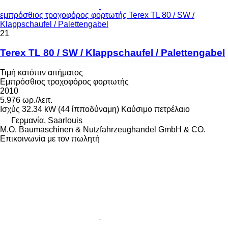
εμπρόσθιος τροχοφόρος φορτωτής Terex TL 80 / SW /
Klappschaufel / Palettengabel
21
Terex TL 80 / SW / Klappschaufel / Palettengabel
Τιμή κατόπιν αιτήματος
Εμπρόσθιος τροχοφόρος φορτωτής
2010
5.976 ωρ./λειτ.
Ισχύς
32.34 kW (44 ίπποδύναμη)
Καύσιμο
πετρέλαιο
Γερμανία, Saarlouis
M.O. Baumaschinen & Nutzfahrzeughandel GmbH & CO.
Επικοινωνία με τον πωλητή