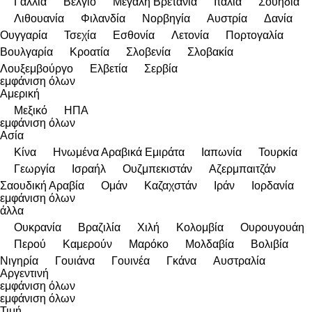
Γαλλία
Βέλγιο
Μεγάλη Βρετανία
Ιταλία
Σουηδία
Λιθουανία
Φιλανδία
Νορβηγία
Αυστρία
Δανία
Ουγγαρία
Τσεχία
Εσθονία
Λετονία
Πορτογαλία
Βουλγαρία
Κροατία
Σλοβενία
Σλοβακία
Λουξεμβούργο
Ελβετία
Σερβία
εμφάνιση όλων
Αμερική
Μεξικό
ΗΠΑ
εμφάνιση όλων
Ασία
Κίνα
Hνωμένα Αραβικά Εμιράτα
Ιαπωνία
Τουρκία
Γεωργία
Ισραήλ
Ουζμπεκιστάν
Αζερμπαιτζάν
Σαουδική Αραβία
Ομάν
Καζαχστάν
Ιράν
Ιορδανία
εμφάνιση όλων
άλλα
Ουκρανία
Βραζιλία
Χιλή
Κολομβία
Ουρουγουάη
Περού
Καμερούν
Μαρόκο
Μολδαβία
Βολιβία
Νιγηρία
Γουιάνα
Γουινέα
Γκάνα
Αυστραλία
Αργεντινή
εμφάνιση όλων
εμφάνιση όλων
Τιμή