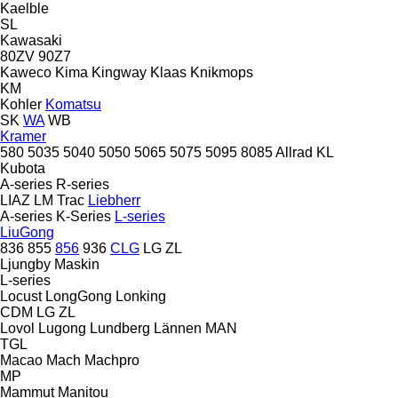
Kaelble
SL
Kawasaki
80ZV
90Z7
Kaweco
Kima
Kingway
Klaas
Knikmops
KM
Kohler
Komatsu
SK
WA
WB
Kramer
580
5035
5040
5050
5065
5075
5095
8085
Allrad
KL
Kubota
A-series
R-series
LIAZ
LM Trac
Liebherr
A-series
K-Series
L-series
LiuGong
836
855
856
936
CLG
LG
ZL
Ljungby Maskin
L-series
Locust
LongGong
Lonking
CDM
LG
ZL
Lovol
Lugong
Lundberg
Lännen
MAN
TGL
Macao
Mach
Machpro
MP
Mammut
Manitou