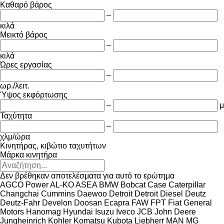
Καθαρό βάρος
–
κιλά
Μεικτό βάρος
–
κιλά
Ώρες εργασίας
–
ωρ./λειτ.
Ύψος εκφόρτωσης
–
μ
Ταχύτητα
–
χλμ/ώρα
Κινητήρας, κιβώτιο ταχυτήτων
Μάρκα κινητήρα
Δεν βρέθηκαν αποτελέσματα για αυτό το ερώτημα
AGCO Power
AL-KO
ASEA
BMW
Bobcat
Case
Caterpillar
Changchai
Cummins
Daewoo
Detroit
Detroit Diesel
Deutz
Deutz-Fahr
Develon
Doosan
Ecapra
FAW
FPT
Fiat
General
Motors
Hanomag
Hyundai
Isuzu
Iveco
JCB
John Deere
Jungheinrich
Kohler
Komatsu
Kubota
Liebherr
MAN
MG