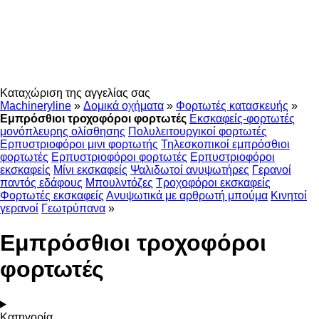
Καταχώριση της αγγελίας σας
Machineryline
»
Δομικά οχήματα
»
Φορτωτές κατασκευής
»
Εμπρόσθιοι τροχοφόροι φορτωτές
Εκσκαφείς-φορτωτές
μονόπλευρης ολίσθησης
Πολυλειτουργικοί φορτωτές
Ερπυστριοφόροι μινι φορτωτής
Τηλεσκοπικοί εμπρόσθιοι
φορτωτές
Ερπυστριοφόροι φορτωτές
Ερπυστριοφόροι
εκσκαφείς
Μίνι εκσκαφείς
Ψαλιδωτοί ανυψωτήρες
Γερανοί
παντός εδάφους
Μπουλντόζες
Τροχοφόροι εκσκαφείς
Φορτωτές εκσκαφείς
Ανυψωτικά με αρθρωτή μπούμα
Κινητοί
γερανοί
Γεωτρύπανα
»
Εμπρόσθιοι τροχοφόροι
φορτωτές
Κατηγορία