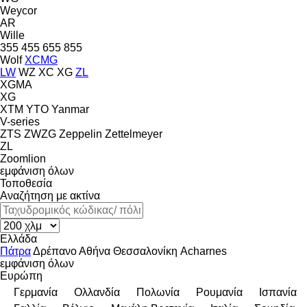
Weycor
AR
Wille
355
455
655
855
Wolf
XCMG
LW
WZ
XC
XG
ZL
XGMA
XG
XTM
YTO
Yanmar
V-series
ZTS
ZWZG
Zeppelin
Zettelmeyer
ZL
Zoomlion
εμφάνιση όλων
Τοποθεσία
Αναζήτηση με ακτίνα
Ελλάδα
Πάτρα
Δρέπανο
Αθήνα
Θεσσαλονίκη
Acharnes
εμφάνιση όλων
Ευρώπη
Γερμανία
Ολλανδία
Πολωνία
Ρουμανία
Ισπανία