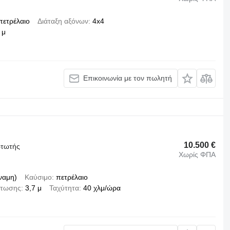
πετρέλαιο
Διάταξη αξόνων
4x4
 μ
Επικοινωνία με τον πωλητή
10.500 €
ρτωτής
Χωρίς ΦΠΑ
ναμη)
Καύσιμο
πετρέλαιο
ρτωσης
3,7 μ
Ταχύτητα
40 χλμ/ώρα