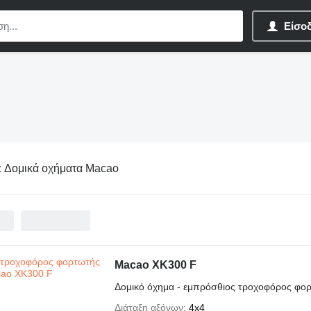
Είσο
:
Δομικά οχήματα Macao
Macao XK300 F
Δομικό όχημα - εμπρόσθιος τροχοφόρος φο
Διάταξη αξόνων
4x4