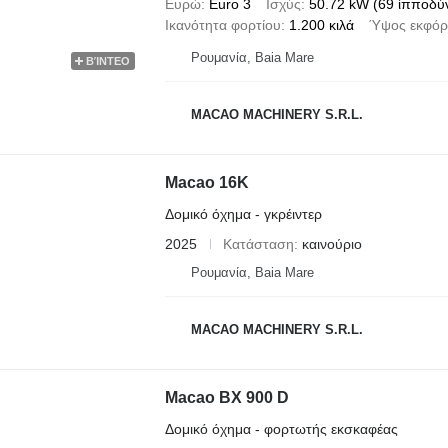
Ευρώ
Euro 3
Ισχύς
50.72 kW (69 ίπποδύ
Ικανότητα φορτίου
1.200 κιλά
Ύψος εκφό
Ρουμανία, Baia Mare
ΒΊΝΤΕΟ
MACAO MACHINERY S.R.L.
Macao 16K
Δομικό όχημα - γκρέιντερ
2025
Κατάσταση
καινούριο
Ρουμανία, Baia Mare
MACAO MACHINERY S.R.L.
Macao BX 900 D
Δομικό όχημα - φορτωτής εκσκαφέας