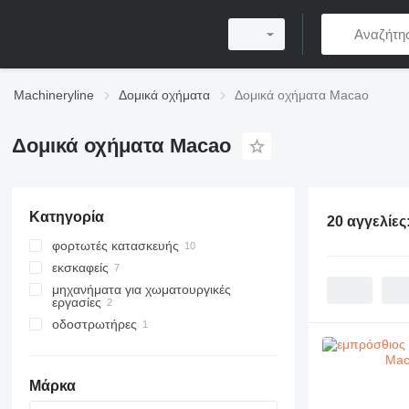
Machineryline
Δομικά οχήματα
Δομικά οχήματα Macao
Δομικά οχήματα Macao
Κατηγορία
20 αγγελίες
φορτωτές κατασκευής
εκσκαφείς
εμπρόσθιοι τροχοφόροι φορτωτές
μηχανήματα για χωματουργικές
μίνι εκσκαφείς
εργασίες
φορτωτές εκσκαφείς
οδοστρωτήρες
γκρέιντερ
οδοστρωτήρες γαιών
Μάρκα