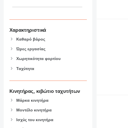
444
589
826
906
907
Χαρακτηριστικά
908
Καθαρό βάρος
910
914
Ώρες εργασίας
918
Χωρητικότητα φορτίου
924
Ταχύτητα
926
928
930
938
Κινητήρας, κιβώτιο ταχυτήτων
950
Μάρκα κινητήρα
953
955
Μοντέλο κινητήρα
962
Ισχύς του κινητήρα
963