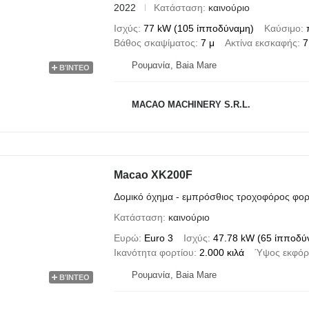
2022
Κατάσταση
καινούριο
Ισχύς
77 kW (105 ίπποδύναμη)
Καύσιμο
Βάθος σκαψίματος
7 μ
Ακτίνα εκσκαφής
7
Ρουμανία, Baia Mare
ΒΊΝΤΕΟ
MACAO MACHINERY S.R.L.
Macao XK200F
Δομικό όχημα - εμπρόσθιος τροχοφόρος φο
Κατάσταση
καινούριο
Ευρώ
Euro 3
Ισχύς
47.78 kW (65 ίπποδύ
Ικανότητα φορτίου
2.000 κιλά
Ύψος εκφό
Ρουμανία, Baia Mare
ΒΊΝΤΕΟ