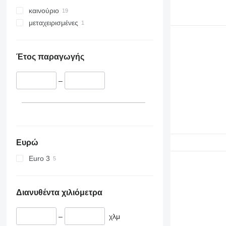
330
S-Series
καινούριο
336
TM
μεταχειρισμένες
340
VMT
345
Vibromax
349
Έτος παραγωγής
350
365
–
374
390
395
416
420
Ευρώ
424
Euro 3
426
428
430
Διανυθέντα χιλιόμετρα
432
434
–
χλμ