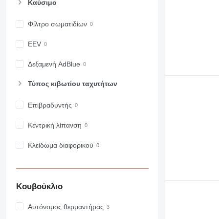
Καύσιμο
966
972
Φίλτρο σωματιδίων
973
980
EEV
982
988
Δεξαμενή AdBlue
990
Τύπος κιβωτίου ταχυτήτων
992
AP
Επιβραδυντής
C-series
CB
Κεντρική λίπανση
CS
D series
Κλείδωμα διαφορικού
E-series
F-series
GC
Κουβούκλιο
IT
M-series
Αυτόνομος θερμαντήρας
MH