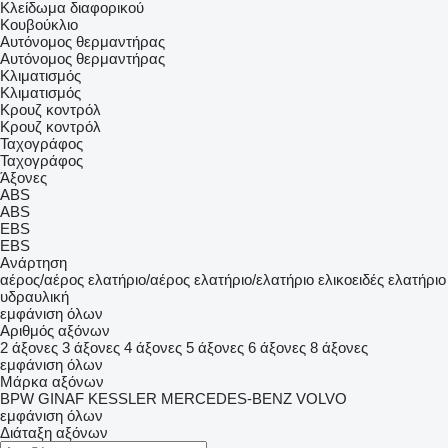
Κλείδωμα διαφορικού
Κουβούκλιο
Αυτόνομος θερμαντήρας
Αυτόνομος θερμαντήρας
Κλιματισμός
Κλιματισμός
Κρουζ κοντρόλ
Κρουζ κοντρόλ
Ταχογράφος
Ταχογράφος
Άξονες
ABS
ABS
EBS
EBS
Ανάρτηση
αέρος/αέρος
ελατήριο/αέρος
ελατήριο/ελατήριο
ελικοειδές ελατήριο
υδραυλική
εμφάνιση όλων
Αριθμός αξόνων
2 άξονες
3 άξονες
4 άξονες
5 άξονες
6 άξονες
8 άξονες
εμφάνιση όλων
Μάρκα αξόνων
BPW
GINAF
KESSLER
MERCEDES-BENZ
VOLVO
εμφάνιση όλων
Διάταξη αξόνων