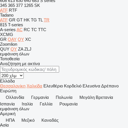
608
613
630
640
683
S series
345
365
377
1265
SK
ATF
RTF
Tadano
ATF
GR
GT
HK
TG
TL
TR
815
T-series
A-series
AC
RC
TC
TTC
XCMG
GR
QAY
QY
XC
Zoomlion
QUY
QY
ZA
ZLJ
εμφάνιση όλων
Τοποθεσία
Αναζήτηση με ακτίνα
Ελλάδα
Θεσσαλονίκη
Χαλκίδα
Ελευθέριο Κορδελιό
Ελευσίνα
Δρέπανο
Ευρώπη
Ολλανδία
Γερμανία
Πολωνία
Μεγάλη Βρετανία
Ισπανία
Ιταλία
Γαλλία
Ρουμανία
εμφάνιση όλων
Αμερική
ΗΠΑ
Μεξικό
Καναδάς
Ασία