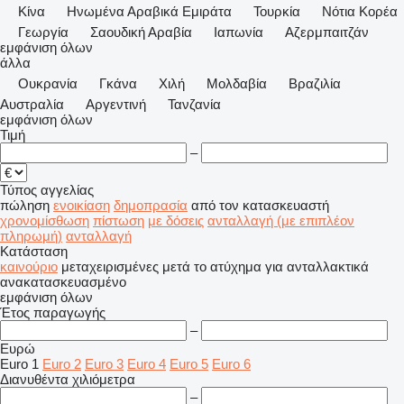
Κίνα
Hνωμένα Αραβικά Εμιράτα
Τουρκία
Νότια Κορέα
Γεωργία
Σαουδική Αραβία
Ιαπωνία
Αζερμπαιτζάν
εμφάνιση όλων
άλλα
Ουκρανία
Γκάνα
Χιλή
Μολδαβία
Βραζιλία
Αυστραλία
Αργεντινή
Τανζανία
εμφάνιση όλων
Τιμή
–
Τύπος αγγελίας
πώληση
ενοικίαση
δημοπρασία
από τον κατασκευαστή
χρονομίσθωση
πίστωση
με δόσεις
ανταλλαγή (με επιπλέον
πληρωμή)
ανταλλαγή
Κατάσταση
καινούριο
μεταχειρισμένες
μετά το ατύχημα
για ανταλλακτικά
ανακατασκευασμένο
εμφάνιση όλων
Έτος παραγωγής
–
Ευρώ
Euro 1
Euro 2
Euro 3
Euro 4
Euro 5
Euro 6
Διανυθέντα χιλιόμετρα
–