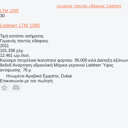
γερανός παντός εδάφους Liebherr
LTM 1095
30
Liebherr LTM 1095
Τιμή κατόπιν αιτήματος
Γερανός παντός εδάφους
2011
101.338 χλμ
12.461 ωρ./λειτ.
Καύσιμο
πετρέλαιο
Ικανότητα φορτίου
95.000 κιλά
Διάταξη αξόνων
8x6x8
Ανάρτηση
υδραυλική
Μάρκα γερανού
Liebherr
Ύψος
ανύψωσης
76 μ
Hνωμένα Αραβικά Εμιράτα, Dubai
Επικοινωνία με τον πωλητή