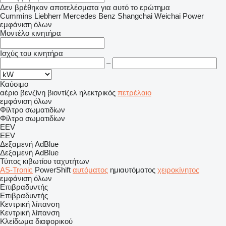
Δεν βρέθηκαν αποτελέσματα για αυτό το ερώτημα
Cummins
Liebherr
Mercedes Benz
Shangchai
Weichai Power
εμφάνιση όλων
Μοντέλο κινητήρα
Ισχύς του κινητήρα
–
Καύσιμο
αέριο
βενζίνη
βιοντίζελ
ηλεκτρικός
πετρέλαιο
εμφάνιση όλων
Φίλτρο σωματιδίων
Φίλτρο σωματιδίων
EEV
EEV
Δεξαμενή AdBlue
Δεξαμενή AdBlue
Τύπος κιβωτίου ταχυτήτων
AS-Tronic
PowerShift
αυτόματος
ημιαυτόματος
χειροκίνητος
εμφάνιση όλων
Επιβραδυντής
Επιβραδυντής
Κεντρική λίπανση
Κεντρική λίπανση
Κλείδωμα διαφορικού