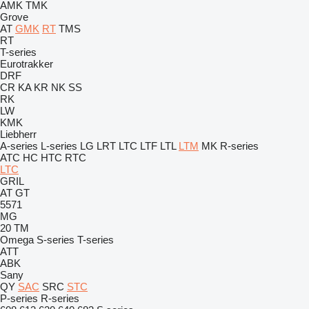
AMK
TMK
Grove
AT
GMK
RT
TMS
RT
T-series
Eurotrakker
DRF
CR
KA
KR
NK
SS
RK
LW
KMK
Liebherr
A-series
L-series
LG
LRT
LTC
LTF
LTL
LTM
MK
R-series
ATC
HC
HTC
RTC
LTC
GRIL
AT
GT
5571
MG
20
TM
Omega
S-series
T-series
ATT
ABK
Sany
QY
SAC
SRC
STC
P-series
R-series