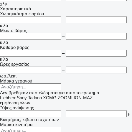
χλμ
Χαρακτηριστικά
Χωρητικότητα φορτίου
–
κιλά
Μεικτό βάρος
–
κιλά
Καθαρό βάρος
–
κιλά
Ώρες εργασίας
–
ωρ./λειτ.
Μάρκα γερανού
Δεν βρέθηκαν αποτελέσματα για αυτό το ερώτημα
Liebherr
Sany
Tadano
XCMG
ZOOMLION-MAZ
εμφάνιση όλων
Ύψος ανύψωσης
–
μ
Κινητήρας, κιβώτιο ταχυτήτων
Μάρκα κινητήρα