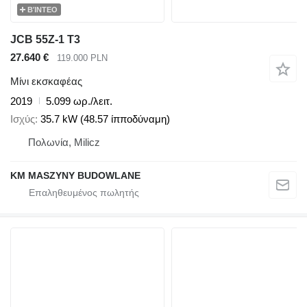
ΒΊΝΤΕΟ
JCB 55Z-1 T3
27.640 €
119.000 PLN
Μίνι εκσκαφέας
2019
5.099 ωρ./λειτ.
Ισχύς
35.7 kW (48.57 ίπποδύναμη)
Πολωνία, Milicz
KM MASZYNY BUDOWLANE