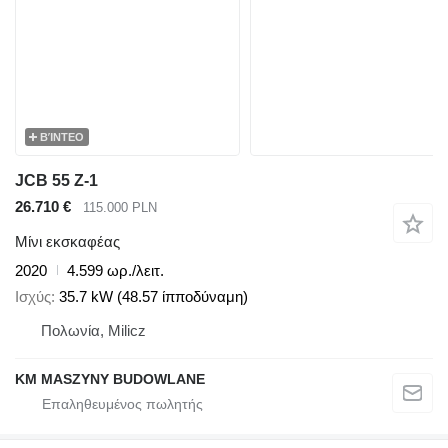
ΒΊΝΤΕΟ
JCB 55 Z-1
26.710 €
115.000 PLN
Μίνι εκσκαφέας
2020
4.599 ωρ./λειτ.
Ισχύς
35.7 kW (48.57 ίπποδύναμη)
Πολωνία, Milicz
KM MASZYNY BUDOWLANE