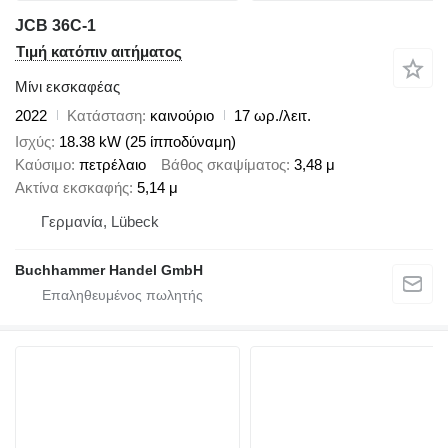
JCB 36C-1
Τιμή κατόπιν αιτήματος
Μίνι εκσκαφέας
2022
Κατάσταση
καινούριο
17 ωρ./λειτ.
Ισχύς
18.38 kW (25 ίπποδύναμη)
Καύσιμο
πετρέλαιο
Βάθος σκαψίματος
3,48 μ
Ακτίνα εκσκαφής
5,14 μ
Γερμανία, Lübeck
Buchhammer Handel GmbH