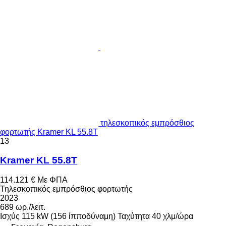
τηλεσκοπικός εμπρόσθιος
φορτωτής Kramer KL 55.8T
13
Kramer KL 55.8T
114.121 €
Με ΦΠΑ
Τηλεσκοπικός εμπρόσθιος φορτωτής
2023
689 ωρ./λειτ.
Ισχύς
115 kW (156 ίπποδύναμη)
Ταχύτητα
40 χλμ/ώρα