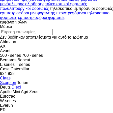
μονόπλευρης ολίσθησης
τηλεσκοπικοί φορτωτές
πολυλειτουργικοί φορτωτές
τηλεσκοπικοί εμπρόσθιοι φορτωτές
ερπυστριοφόροι μινι φορτωτής
περιστρεφόμενοι τηλεσκοπικοί
φορτωτές
ερπυστριοφόροι φορτωτές
εμφάνιση όλων
Μάρκα
Δεν βρέθηκαν αποτελέσματα για αυτό το ερώτημα
Ahlmann
AX
Avant
500 - series
700 - series
Bernards
Bobcat
E series
T series
Case
Caterpillar
924
938
Claas
Scorpion
Torion
Deutz
Dieci
Apollo
Mini Agri
Zeus
Eurotrac
W-series
Everun
ER