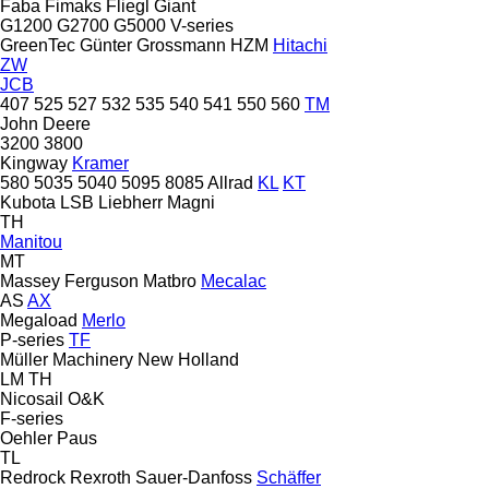
Faba
Fimaks
Fliegl
Giant
G1200
G2700
G5000
V-series
GreenTec
Günter Grossmann
HZM
Hitachi
ZW
JCB
407
525
527
532
535
540
541
550
560
TM
John Deere
3200
3800
Kingway
Kramer
580
5035
5040
5095
8085
Allrad
KL
KT
Kubota
LSB
Liebherr
Magni
TH
Manitou
MT
Massey Ferguson
Matbro
Mecalac
AS
AX
Megaload
Merlo
P-series
TF
Müller Machinery
New Holland
LM
TH
Nicosail
O&K
F-series
Oehler
Paus
TL
Redrock
Rexroth
Sauer-Danfoss
Schäffer