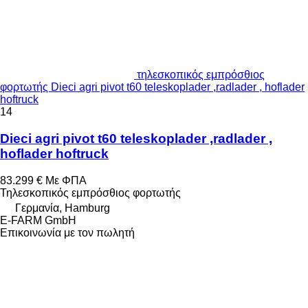
τηλεσκοπικός εμπρόσθιος
φορτωτής Dieci agri pivot t60 teleskoplader ,radlader , hoflader
hoftruck
14
Dieci agri pivot t60 teleskoplader ,radlader ,
hoflader hoftruck
83.299 €
Με ΦΠΑ
Τηλεσκοπικός εμπρόσθιος φορτωτής
Γερμανία, Hamburg
E-FARM GmbH
Επικοινωνία με τον πωλητή