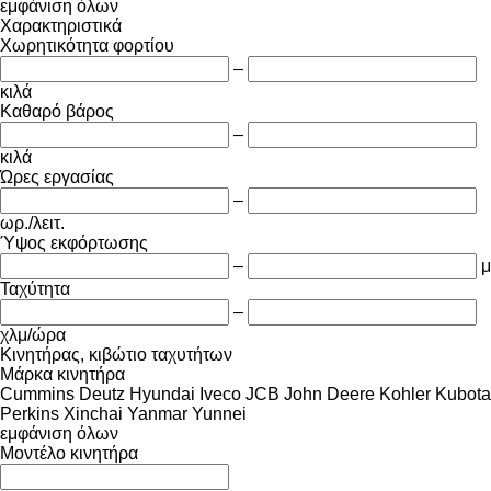
εμφάνιση όλων
Χαρακτηριστικά
Χωρητικότητα φορτίου
–
κιλά
Καθαρό βάρος
–
κιλά
Ώρες εργασίας
–
ωρ./λειτ.
Ύψος εκφόρτωσης
–
μ
Ταχύτητα
–
χλμ/ώρα
Κινητήρας, κιβώτιο ταχυτήτων
Μάρκα κινητήρα
Cummins
Deutz
Hyundai
Iveco
JCB
John Deere
Kohler
Kubota
Perkins
Xinchai
Yanmar
Yunnei
εμφάνιση όλων
Μοντέλο κινητήρα