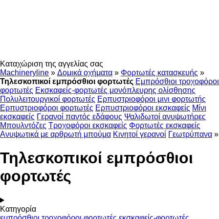
Καταχώριση της αγγελίας σας
Machineryline
»
Δομικά οχήματα
»
Φορτωτές κατασκευής
»
Τηλεσκοπικοί εμπρόσθιοι φορτωτές
Εμπρόσθιοι τροχοφόροι
φορτωτές
Εκσκαφείς-φορτωτές μονόπλευρης ολίσθησης
Πολυλειτουργικοί φορτωτές
Ερπυστριοφόροι μινι φορτωτής
Ερπυστριοφόροι φορτωτές
Ερπυστριοφόροι εκσκαφείς
Μίνι
εκσκαφείς
Γερανοί παντός εδάφους
Ψαλιδωτοί ανυψωτήρες
Μπουλντόζες
Τροχοφόροι εκσκαφείς
Φορτωτές εκσκαφείς
Ανυψωτικά με αρθρωτή μπούμα
Κινητοί γερανοί
Γεωτρύπανα
»
Τηλεσκοπικοί εμπρόσθιοι
φορτωτές
Κατηγορία
εμπρόσθιοι τροχοφόροι φορτωτές
εκσκαφείς-φορτωτές