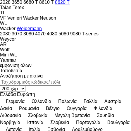
2028
3650
6680 T
8610 T
8620 T
Taian
Terex
TL
VF Venieri
Wacker Neuson
WL
Wacker
Weidemann
2080
3070
3080
4070
4080
5080
9080
T-series
Weycor
AR
Wolf
Mini
WL
Yanmar
εμφάνιση όλων
Τοποθεσία
Αναζήτηση με ακτίνα
Ελλάδα
Ευρώπη
Γερμανία
Ολλανδία
Πολωνία
Γαλλία
Αυστρία
Δανία
Ρουμανία
Βέλγιο
Ουγγαρία
Φιλανδία
Λιθουανία
Σλοβακία
Μεγάλη Βρετανία
Σουηδία
Νορβηγία
Ισπανία
Σλοβενία
Πορτογαλία
Βουλγαρία
Λετονία
Ιταλία
Εσθονία
Λουξεμβούργο