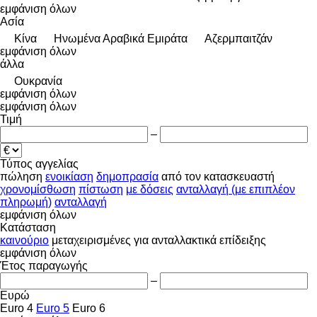
εμφάνιση όλων
Ασία
Κίνα
Hνωμένα Αραβικά Εμιράτα
Αζερμπαιτζάν
εμφάνιση όλων
άλλα
Ουκρανία
εμφάνιση όλων
εμφάνιση όλων
Τιμή
–
Τύπος αγγελίας
πώληση
ενοικίαση
δημοπρασία
από τον κατασκευαστή
χρονομίσθωση
πίστωση
με δόσεις
ανταλλαγή (με επιπλέον
πληρωμή)
ανταλλαγή
εμφάνιση όλων
Κατάσταση
καινούριο
μεταχειρισμένες
για ανταλλακτικά
επίδειξης
εμφάνιση όλων
Έτος παραγωγής
–
Ευρώ
Euro 4
Euro 5
Euro 6