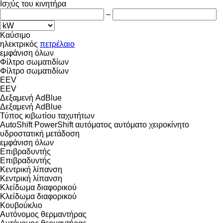
Ισχύς του κινητήρα
–
Καύσιμο
ηλεκτρικός
πετρέλαιο
εμφάνιση όλων
Φίλτρο σωματιδίων
Φίλτρο σωματιδίων
EEV
EEV
Δεξαμενή AdBlue
Δεξαμενή AdBlue
Τύπος κιβωτίου ταχυτήτων
AutoShift
PowerShift
αυτόματος
αυτόματο χειροκίνητο
υδροστατική μετάδοση
εμφάνιση όλων
Επιβραδυντής
Επιβραδυντής
Κεντρική λίπανση
Κεντρική λίπανση
Κλείδωμα διαφορικού
Κλείδωμα διαφορικού
Κουβούκλιο
Αυτόνομος θερμαντήρας