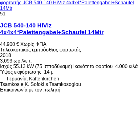
φορτωτής JCB 540-140 HiViz 4x4x4*Palettengabel+Schaufel
14Mtr
51
JCB 540-140 HiViz
4x4x4*Palettengabel+Schaufel 14Mtr
44.900 €
Χωρίς ΦΠΑ
Τηλεσκοπικός εμπρόσθιος φορτωτής
2018
3.093 ωρ./λειτ.
Ισχύς
55.13 kW (75 ίπποδύναμη)
Ικανότητα φορτίου
4.000 κιλά
Ύψος εκφόρτωσης
14 μ
Γερμανία, Kaltenkirchen
Tsamkos e.K. Sofoklis Tsamkosoglou
Επικοινωνία με τον πωλητή