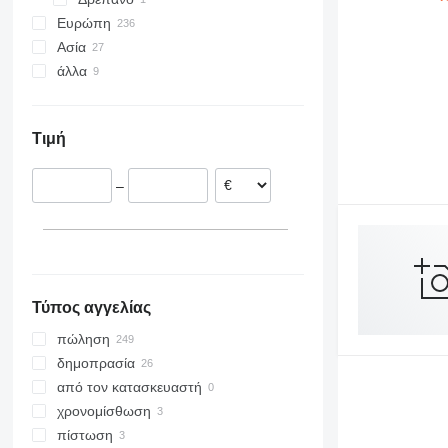
Ευρώπη
Ασία
Πολωνία
άλλα
Ολλανδία
Κίνα
Γερμανία
Hνωμένα Αραβικά Εμιράτα
Χιλή
Ισπανία
Τουρκία
Δημοκρατία της Νότιας Αφρικής
Τιμή
Ρουμανία
Καζαχστάν
Γαλλία
Ινδονησία
–
Λιθουανία
Σαουδική Αραβία
Νορβηγία
Ιορδανία
εμφάνιση όλων
Τύπος αγγελίας
πώληση
δημοπρασία
από τον κατασκευαστή
χρονομίσθωση
πίστωση