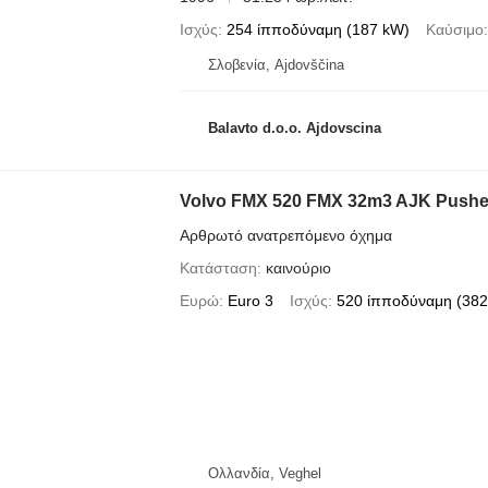
Ισχύς
254 ίπποδύναμη (187 kW)
Καύσιμο
Σλοβενία, Ajdovščina
Balavto d.o.o. Ajdovscina
Volvo FMX 520 FMX 32m3 AJK Pusher 
Αρθρωτό ανατρεπόμενο όχημα
Κατάσταση
καινούριο
Ευρώ
Euro 3
Ισχύς
520 ίπποδύναμη (382
Ολλανδία, Veghel