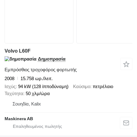
Volvo L60F
Δημοπρασία
Εμπρόσθιος τροχοφόρος φορτωτής
2008
15.758 ωρ./λειτ.
Ισχύς
94 kW (128 ίπποδύναμη)
Καύσιμο
πετρέλαιο
Ταχύτητα
50 χλμ/ώρα
Σουηδία, Kalix
Maskinera AB