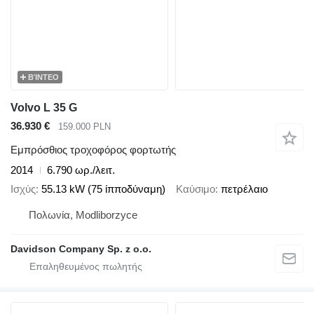
ΒΊΝΤΕΟ
Volvo L 35 G
36.930 €
159.000 PLN
Εμπρόσθιος τροχοφόρος φορτωτής
2014
6.790 ωρ./λειτ.
Ισχύς
55.13 kW (75 ίπποδύναμη)
Καύσιμο
πετρέλαιο
Πολωνία, Modliborzyce
Davidson Company Sp. z o.o.