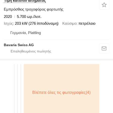
Τιμή κατόπιν αιτήματος
Εμπρόσθιος τροχοφόρος φορτωτής
2020
5.700 ωρ./λειτ.
Ισχύς
203 kW (276 ίπποδύναμη)
Καύσιμο
πετρέλαιο
Γερμανία, Plattling
Bavaria Swiss AG