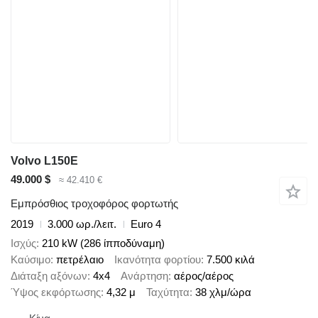
Volvo L150E
49.000 $
≈ 42.410 €
Εμπρόσθιος τροχοφόρος φορτωτής
2019
3.000 ωρ./λειτ.
Euro 4
Ισχύς
210 kW (286 ίπποδύναμη)
Καύσιμο
πετρέλαιο
Ικανότητα φορτίου
7.500 κιλά
Διάταξη αξόνων
4x4
Ανάρτηση
αέρος/αέρος
Ύψος εκφόρτωσης
4,32 μ
Ταχύτητα
38 χλμ/ώρα