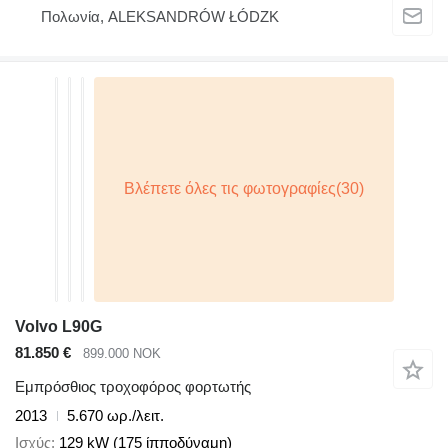
Πολωνία, ALEKSANDRÓW ŁÓDZK
Volvo L90G
81.850 €
899.000 NOK
Εμπρόσθιος τροχοφόρος φορτωτής
2013
5.670 ωρ./λειτ.
Ισχύς
129 kW (175 ίπποδύναμη)