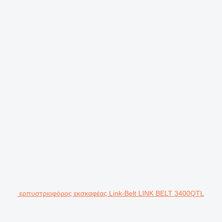
ερπυστριοφόρος εκσκαφέας Link-Belt LINK BELT 3400QTL