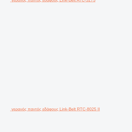
γερανός παντός εδάφους Link-Belt RTC-8025 II