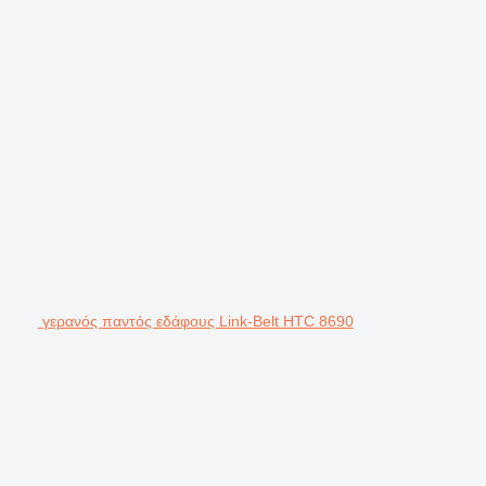
γερανός παντός εδάφους Link-Belt HTC 8690