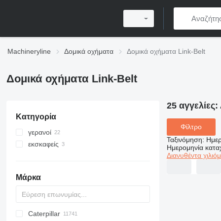
Machineryline
Δομικά οχήματα
Δομικά οχήματα Link-Belt
Δομικά οχήματα Link-Belt
25 αγγελίες:
Κατηγορία
Φίλτρο
γερανοί
Ταξινόμηση
:
Ημερ
εκσκαφείς
γερανοί παντός εδάφους
Ημερομηνία κατ
Διανυθέντα χιλιό
ερπυστριοφόροι γερανοί
ερπυστριοφόροι εκσκαφείς
κινητοί γερανοί
Μάρκα
Caterpillar
Titan
AL
SP
AX
X-Series
AFW
HD
FlexiROC
1304
400 - series
BC
BG
BB
TW
463
GSH
Leonardo
AHK
K-series
CK
3.5
B-series
450