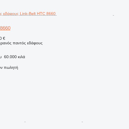
 8660
0 €
γερανός παντός εδάφους
υ
60.000 κιλά
τον πωλητή