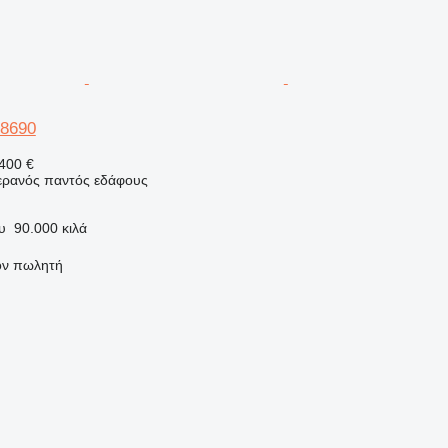
 8690
400 €
γερανός παντός εδάφους
υ
90.000 κιλά
τον πωλητή