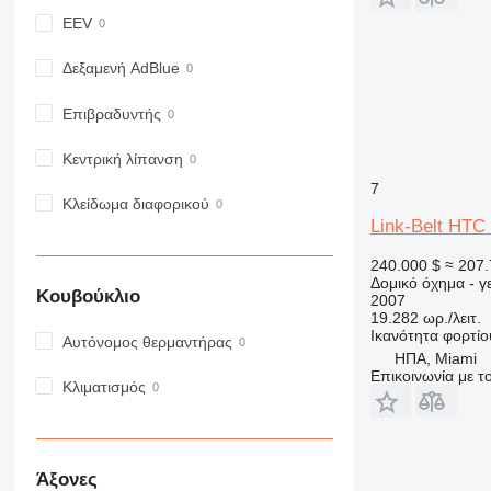
980
EEV
982
Δεξαμενή AdBlue
988
990
Επιβραδυντής
992
AP
Κεντρική λίπανση
C-series
7
CB
Κλείδωμα διαφορικού
Link-Belt HTC
CS
D series
240.000 $
≈ 207.
E-series
Δομικό όχημα - 
Κουβούκλιο
2007
F-series
19.282 ωρ./λειτ.
GC
Ικανότητα φορτίο
Αυτόνομος θερμαντήρας
ΗΠΑ, Miami
IT
Επικοινωνία με 
Κλιματισμός
M-series
MH
NR
PM
Άξονες