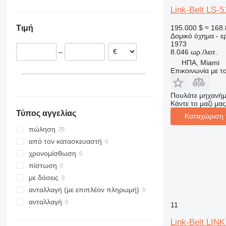
Μεξικό
Χιλή
G-series
XG
312
427
3369
Link-Belt LS-5
L-series
XM
313
435S
3394
195.000 $
≈ 168.
Τιμή
LM
XP
314
436
4069
Δομικό όχημα - 
SD
XR
1973
315
437
4394
8.046 ωρ./λειτ.
–
XS
316
456
E-series
ΗΠΑ, Miami
XZ
317
457
Liftlux
Επικοινωνία με 
ZL
318
8008
Pecolift
319
8018
Toucan
Πουλάτε μηχανήμ
Κάντε το μαζί μας
320
8025
Τύπος αγγελίας
Καταχώριση 
321
8026
πώληση
322
8030
από τον κατασκευαστή
323
8035
χρονομίσθωση
324
CT
πίστωση
325
JS
με δόσεις
326
JZ
ανταλλαγή (με επιπλέον πληρωμή)
329
NXT
ανταλλαγή
330
S-Series
11
336
TM
Link-Belt LIN