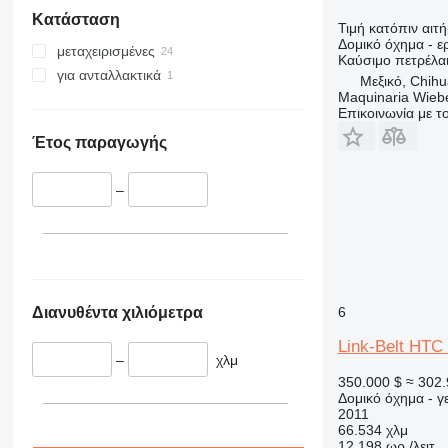
340
VMT
Κατάσταση
345
Vibromax
Τιμή κατόπιν αιτ
Δομικό όχημα - 
349
μεταχειρισμένες
Καύσιμο
πετρέλα
350
για ανταλλακτικά
Μεξικό, Chih
Maquinaria Wieb
365
Επικοινωνία με 
374
Έτος παραγωγής
390
395
–
416
420
424
426
428
Διανυθέντα χιλιόμετρα
6
430
432
Link-Belt HTC
–
χλμ
434
350.000 $
≈ 302.
444
Δομικό όχημα - 
589
2011
66.534 χλμ
826
12.198 ωρ./λειτ.