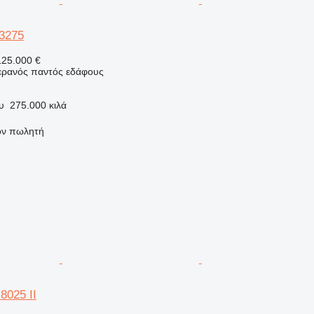
-3275
125.000 €
γερανός παντός εδάφους
υ
275.000 κιλά
τον πωλητή
8025 II