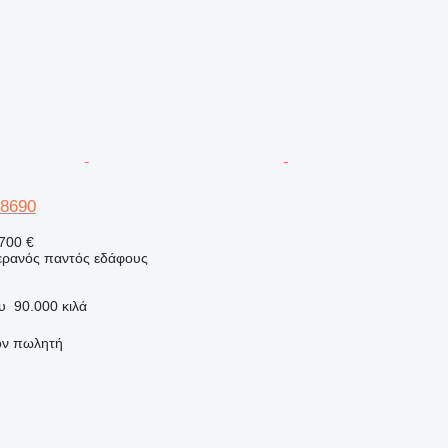
 8690
700 €
γερανός παντός εδάφους
υ
90.000 κιλά
τον πωλητή