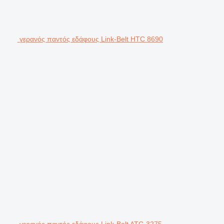
γερανός παντός εδάφους Link-Belt HTC 8690
γερανός παντός εδάφους Link-Belt ATC-3275