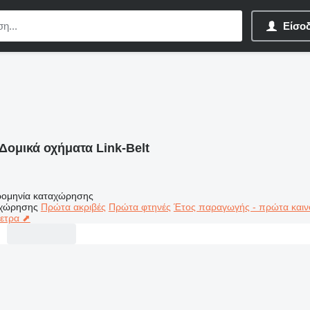
Είσο
Δομικά οχήματα Link-Belt
ομηνία καταχώρησης
αχώρησης
Πρώτα ακριβές
Πρώτα φτηνές
Έτος παραγωγής - πρώτα καιν
μετρα ⬈