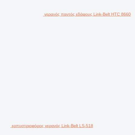
γερανός παντός εδάφους Link-Belt HTC 8660
ερπυστριοφόρος γερανός Link-Belt LS-518