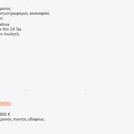
ήματος
ερπυστριοφόρος εκσκαφέας
ιο
uahua
e Km 24 Sa
τον πωλητή
 8690
900 €
γερανός παντός εδάφους