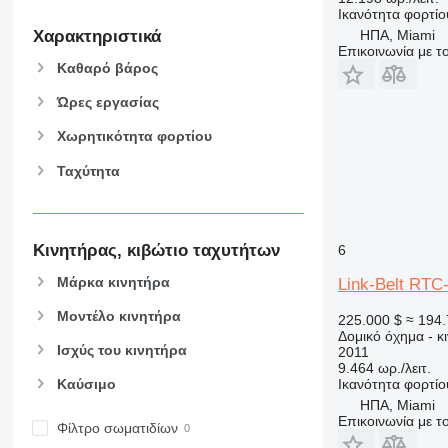
906
Ικανότητα φορτίο
907
ΗΠΑ, Miami
Χαρακτηριστικά
Επικοινωνία με 
908
Καθαρό βάρος
910
Ώρες εργασίας
914
918
Χωρητικότητα φορτίου
924
Ταχύτητα
926
928
930
Κινητήρας, κιβώτιο ταχυτήτων
938
6
950
Μάρκα κινητήρα
Link-Belt RTC
953
Μοντέλο κινητήρα
225.000 $
≈ 194.
955
Δομικό όχημα - κ
962
Ισχύς του κινητήρα
2011
9.464 ωρ./λειτ.
963
Ικανότητα φορτίο
Καύσιμο
966
ΗΠΑ, Miami
972
Επικοινωνία με 
Φίλτρο σωματιδίων
973