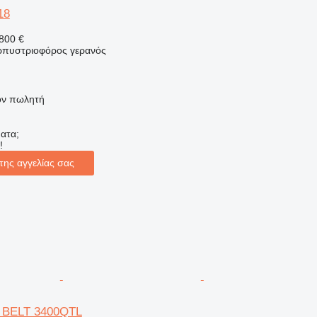
18
800 €
ερπυστριοφόρος γερανός
τον πωλητή
ατα;
!
της αγγελίας σας
K BELT 3400QTL