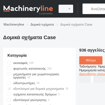
Machineryline
Δομικά οχήματα
Δομικά οχήματα Case
Δομικά οχήματα Case
936 αγγελίες
Κατηγορία
Φίλτρο
εκσκαφείς
Ταξινόμηση
:
Ημερ
φορτωτές κατασκευής
φορτωτές εκσκαφείς
Ημερομηνία κατ
Διανυθέντα χιλιό
μηχανήματα για χωματουργικές
ερπυστριοφόροι εκσκαφείς
εμπρόσθιοι τροχοφόροι φορτωτές
εργασίες
μίνι εκσκαφείς
οδοστρωτήρες
εκσκαφείς-φορτωτές μονόπλευρης
μπουλντόζες
τροχοφόροι εκσκαφείς
ολίσθησης
εξοπλισμοί για δομικά μηχανήματα
γκρέιντερ
οδοστρωτήρες γαιών
εκσκαφείς midi
ερπυστριοφόροι μινι φορτωτής
οχήματα κατασκευής δρόμων
μίνι οδοστρωτήρες
εκσκαφείς χανδάκων
πολυλειτουργικοί φορτωτές
εξοπλισμοί γεώτρησης
οδικοί κύλινδροι
διαστρωτήρες ασφάλτου
εκσκαφείς επί γραμμών
τηλεσκοπικοί φορτωτές