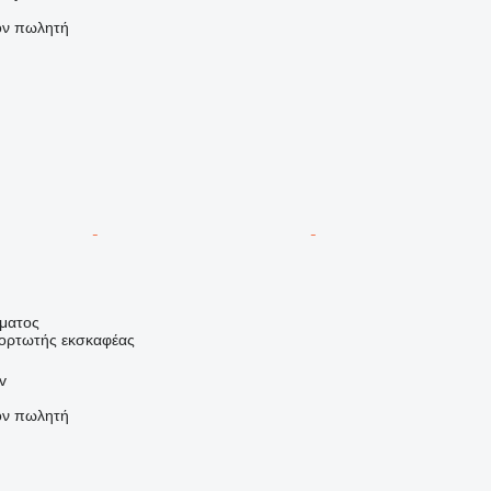
τον πωλητή
ήματος
φορτωτής εκσκαφέας
v
τον πωλητή