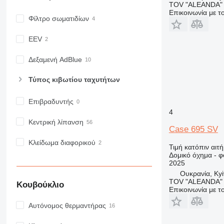
TOV "ALEANDA"
F-series
Επικοινωνία με 
Φίλτρο σωματιδίων
GC
IT
EEV
M-series
MH
Δεξαμενή AdBlue
NR
Τύπος κιβωτίου ταχυτήτων
PM
RM
Επιβραδυντής
4
Κεντρική λίπανση
Case 695 SV
Κλείδωμα διαφορικού
Τιμή κατόπιν αιτ
Δομικό όχημα - 
2025
Ουκρανία, Kyi
TOV "ALEANDA"
Κουβούκλιο
Επικοινωνία με 
Αυτόνομος θερμαντήρας