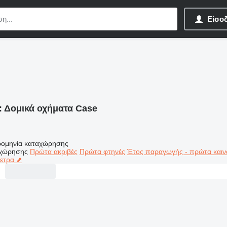
Είσο
:
Δομικά οχήματα Case
ομηνία καταχώρησης
αχώρησης
Πρώτα ακριβές
Πρώτα φτηνές
Έτος παραγωγής - πρώτα καιν
μετρα ⬈