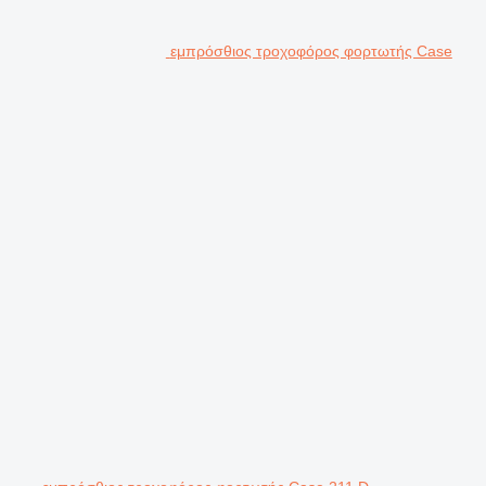
εμπρόσθιος τροχοφόρος φορτωτής Case