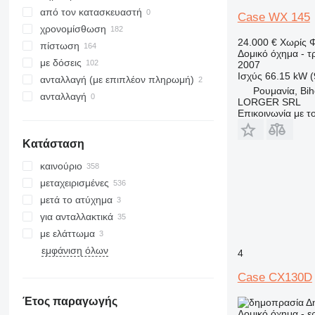
323
8035
από τον κατασκευαστή
Case WX 145
324
CT
χρονομίσθωση
24.000 €
Χωρίς 
325
JS
πίστωση
Δομικό όχημα - 
326
JZ
με δόσεις
2007
Ισχύς
66.15 kW 
329
NXT
ανταλλαγή (με επιπλέον πληρωμή)
Ρουμανία, Bih
330
S-Series
ανταλλαγή
LORGER SRL
336
TM
Επικοινωνία με 
340
VMT
Κατάσταση
345
Vibromax
349
καινούριο
350
μεταχειρισμένες
365
μετά το ατύχημα
374
για ανταλλακτικά
390
με ελάττωμα
395
εμφάνιση όλων
4
416
Case CX130D
420
424
Έτος παραγωγής
Δ
Δομικό όχημα - 
426