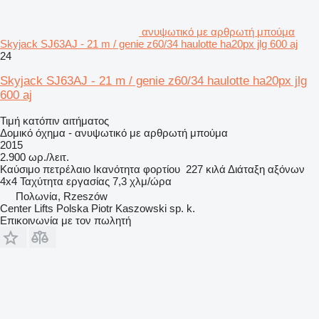
ανυψωτικό με αρθρωτή μπούμα
Skyjack SJ63AJ - 21 m / genie z60/34 haulotte ha20px jlg 600 aj
24
Skyjack SJ63AJ - 21 m / genie z60/34 haulotte ha20px jlg
600 aj
Τιμή κατόπιν αιτήματος
Δομικό όχημα - ανυψωτικό με αρθρωτή μπούμα
2015
2.900 ωρ./λειτ.
Καύσιμο
πετρέλαιο
Ικανότητα φορτίου
227 κιλά
Διάταξη αξόνων
4x4
Ταχύτητα εργασίας
7,3 χλμ/ώρα
Πολωνία, Rzeszów
Center Lifts Polska Piotr Kaszowski sp. k.
Επικοινωνία με τον πωλητή