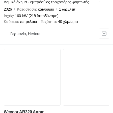
Δομικό όχημα - εμπρόσθιος τροχοφόρος φορτωτής
2026
Κατάσταση
καινούριο
1 ωρ./λειτ.
Ισχύς
160 kW (218 ίπποδύναμη)
Καύσιμο
πετρέλαιο
Ταχύτητα
40 χλμ/ώρα
Γερμανία, Herford
Weycor AR320 Agrar