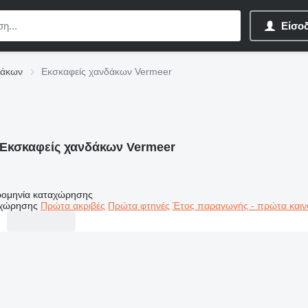
Είσο
δάκων
Εκσκαφείς χανδάκων Vermeer
Εκσκαφείς χανδάκων Vermeer
ομηνία καταχώρησης
αχώρησης
Πρώτα ακριβές
Πρώτα φτηνές
Έτος παραγωγής - πρώτα καιν