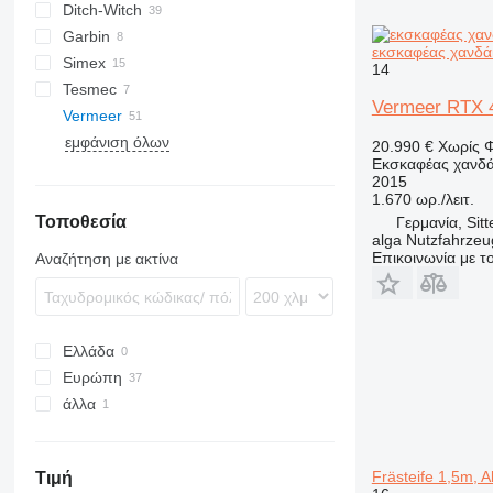
Ditch-Witch
CK
Garbin
R-series
εκσκαφέας χανδά
Simex
14
Tesmec
CHD
Vermeer RTX 4
Vermeer
T300
εμφάνιση όλων
T450
RT
20.990 €
Χωρίς 
Εκσκαφέας χανδ
T600
T-series
RT100
2015
T800
V-series
RT450
T655
1.670 ωρ./λειτ.
Τοποθεσία
RTX
T850
V3550
Γερμανία, Sit
alga Nutzfahrze
T855
V4150
RTX 150
Επικοινωνία με 
Αναζήτηση με ακτίνα
T955
V5750
RTX 250
T1055
RTX 450
T1255
RTX 550
Ελλάδα
RTX 1250
Ευρώπη
άλλα
Ιταλία
Πολωνία
Ουκρανία
Γερμανία
Frästeife 1,5m, A
Τιμή
Ολλανδία