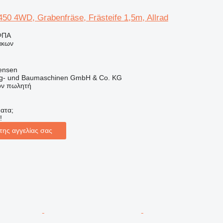
50 4WD, Grabenfräse, Frästeife 1,5m, Allrad
ΦΠΑ
άκων
tensen
ug- und Baumaschinen GmbH & Co. KG
τον πωλητή
ατα;
!
της αγγελίας σας