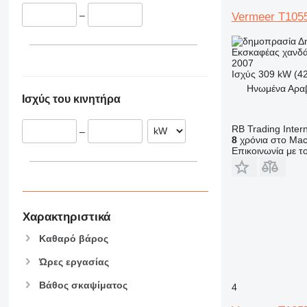
–
Vermeer T1055
Δ
Εκσκαφέας χανδ
2007
Ισχύς
309 kW (4
Hνωμένα Αραβι
Ισχύς του κινητήρα
RB Trading Intern
–
8
χρόνια στο Mac
Επικοινωνία με 
Χαρακτηριστικά
Καθαρό βάρος
Ώρες εργασίας
Βάθος σκαψίματος
4