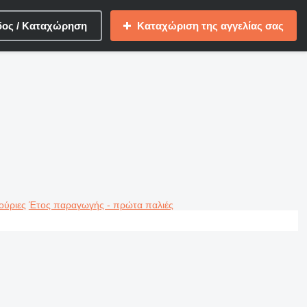
δος / Καταχώρηση
Καταχώριση της αγγελίας σας
ούριες
Έτος παραγωγής - πρώτα παλιές