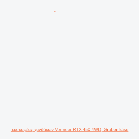
εκσκαφέας χανδάκων Vermeer RTX 450 4WD, Grabenfräse,