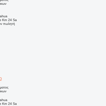
άκων
uahua
e Km 24 Sa
τον πωλητή
0
ήματος
άκων
uahua
e Km 24 Sa