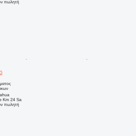
τον πωλητή
0
ήματος
άκων
uahua
e Km 24 Sa
τον πωλητή