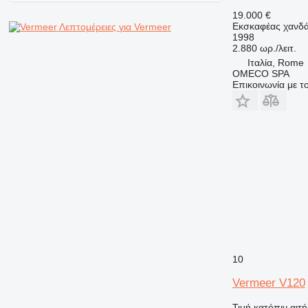
19.000 €
Εκσκαφέας χανδ
Λεπτομέρειες για Vermeer
1998
2.880 ωρ./λειτ.
Ιταλία, Rome
OMECO SPA
Επικοινωνία με 
10
Vermeer V120
Τιμή κατόπιν αιτ