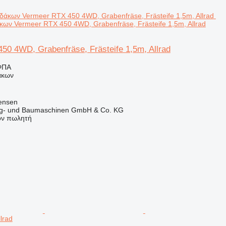
κων Vermeer RTX 450 4WD, Grabenfräse, Frästeife 1,5m, Allrad
50 4WD, Grabenfräse, Frästeife 1,5m, Allrad
ΦΠΑ
άκων
tensen
ug- und Baumaschinen GmbH & Co. KG
τον πωλητή
llrad