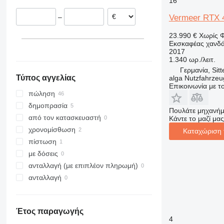
16
Μεγάλη Βρετανία
Vermeer RTX 4
–
Σουηδία
Ρουμανία
23.990 €
Χωρίς 
Εκσκαφέας χανδ
Αυστρία
2017
1.340 ωρ./λειτ.
Γερμανία, Sit
Τύπος αγγελίας
alga Nutzfahrze
Επικοινωνία με 
πώληση
δημοπρασία
Πουλάτε μηχανήμ
από τον κατασκευαστή
Κάντε το μαζί μας
χρονομίσθωση
Καταχώριση 
πίστωση
με δόσεις
ανταλλαγή (με επιπλέον πληρωμή)
ανταλλαγή
Έτος παραγωγής
4