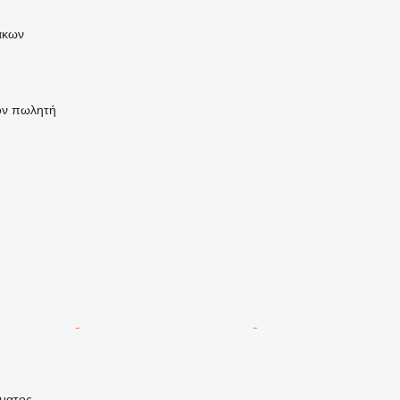
άκων
τον πωλητή
ήματος