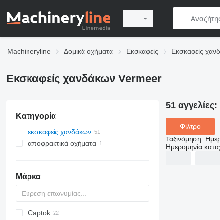
Machineryline
Δομικά οχήματα
Εκσκαφείς
Εκσκαφείς χαν
Εκσκαφείς χανδάκων Vermeer
51 αγγελίες:
Κατηγορία
Φίλτρο
εκσκαφείς χανδάκων
Ταξινόμηση
:
Ημερ
αποφρακτικά οχήματα
Ημερομηνία κατ
Μάρκα
Captok