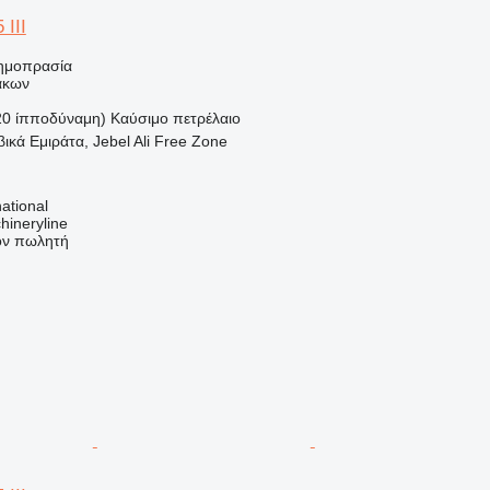
 III
ημοπρασία
άκων
20 ίπποδύναμη)
Καύσιμο
πετρέλαιο
κά Εμιράτα, Jebel Ali Free Zone
ational
hineryline
τον πωλητή