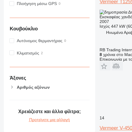
Vermeer T1255
Πλοήγηση μέσω GPS
Δ
Εκσκαφέας χανδ
2007
Ισχύς
447 kW (6
Κουβούκλιο
Hνωμένα Αραβι
Αυτόνομος θερμαντήρας
RB Trading Intern
Κλιματισμός
8
χρόνια στο Mac
Επικοινωνία με 
Άξονες
Αριθμός αξόνων
Χρειάζεστε και άλλα φίλτρα;
14
Προτείνετε μια αλλαγή
Vermeer V-45