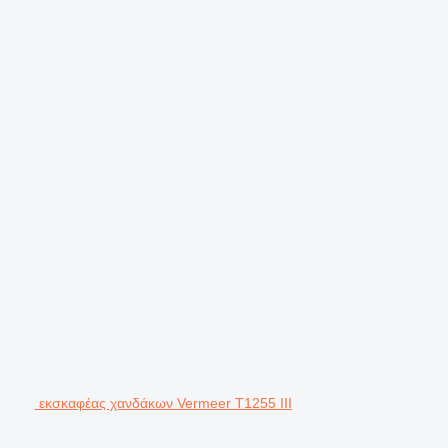
εκσκαφέας χανδάκων Vermeer T1255 III