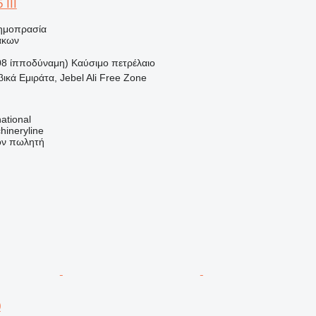
 III
ημοπρασία
άκων
08 ίπποδύναμη)
Καύσιμο
πετρέλαιο
κά Εμιράτα, Jebel Ali Free Zone
ational
hineryline
τον πωλητή
0