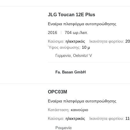
JLG Toucan 12E Plus
Εναέρια πλατφόρμα αυτοπροώθησης
2016
704 ωρ./λειτ.
Καύσιμο
ηλεκτρικός
Ικανότητα φορτίου
20
Ύψος ανύψωσης
10 μ
Γερμανία, Oelsnitz/ V
Fa. Basan GmbH
OPC03M
Εναέρια πλατφόρμα αυτοπροώθησης
Κατάσταση
καινούριο
Καύσιμο
ηλεκτρικός
Ικανότητα φορτίου
11
Ρουμανία