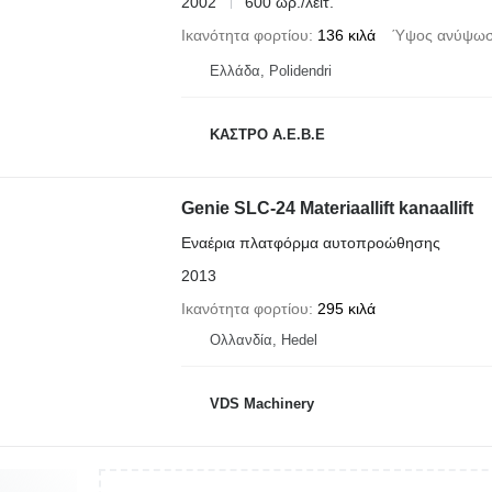
2002
600 ωρ./λειτ.
Ικανότητα φορτίου
136 κιλά
Ύψος ανύψω
Ελλάδα, Polidendri
ΚΑΣΤΡΟ Α.Ε.Β.Ε
Genie SLC-24 Materiaallift kanaallift
Εναέρια πλατφόρμα αυτοπροώθησης
2013
Ικανότητα φορτίου
295 κιλά
Ολλανδία, Hedel
VDS Machinery