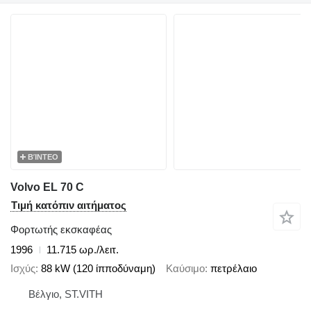
ΒΊΝΤΕΟ
Volvo EL 70 C
Τιμή κατόπιν αιτήματος
Φορτωτής εκσκαφέας
1996
11.715 ωρ./λειτ.
Ισχύς
88 kW (120 ίπποδύναμη)
Καύσιμο
πετρέλαιο
Βέλγιο, ST.VITH