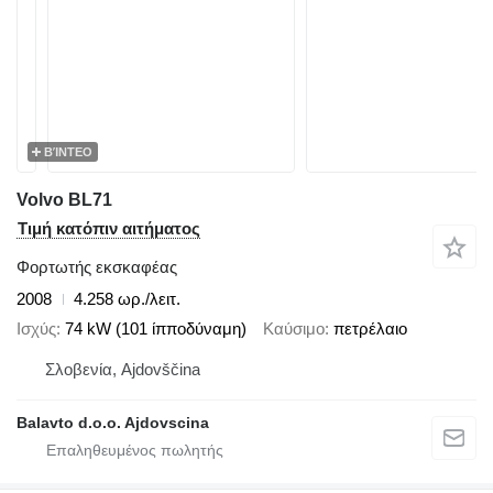
ΒΊΝΤΕΟ
Volvo BL71
Τιμή κατόπιν αιτήματος
Φορτωτής εκσκαφέας
2008
4.258 ωρ./λειτ.
Ισχύς
74 kW (101 ίπποδύναμη)
Καύσιμο
πετρέλαιο
Σλοβενία, Ajdovščina
Balavto d.o.o. Ajdovscina