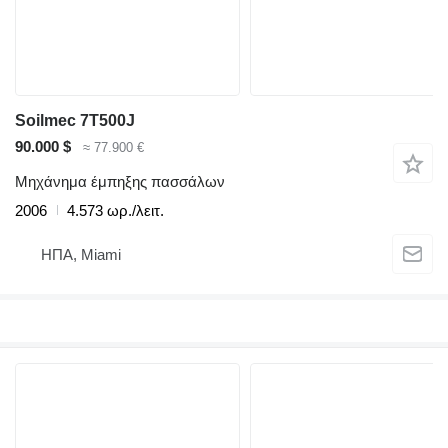
Soilmec 7T500J
90.000 $
≈ 77.900 €
Μηχάνημα έμπηξης πασσάλων
2006
4.573 ωρ./λειτ.
ΗΠΑ, Miami