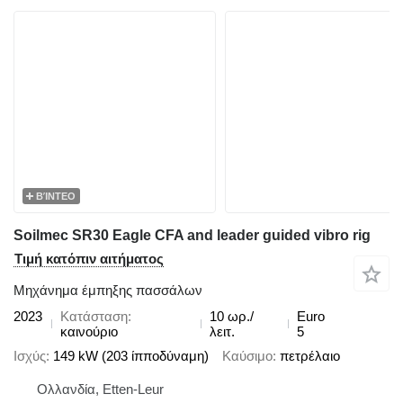
ΒΊΝΤΕΟ
Soilmec SR30 Eagle CFA and leader guided vibro rig
Τιμή κατόπιν αιτήματος
Μηχάνημα έμπηξης πασσάλων
2023
Κατάσταση
10 ωρ./
Euro
καινούριο
λειτ.
5
Ισχύς
149 kW (203 ίπποδύναμη)
Καύσιμο
πετρέλαιο
Ολλανδία, Etten-Leur