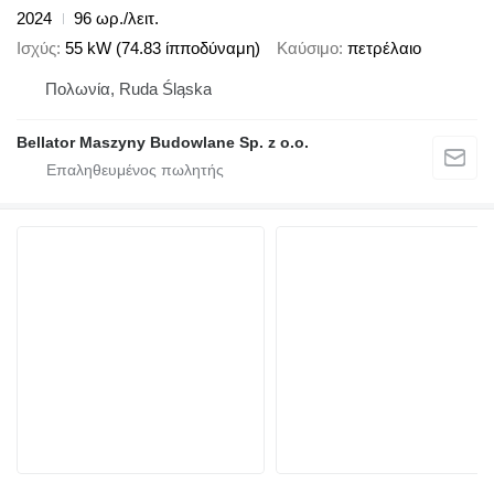
2024
96 ωρ./λειτ.
Ισχύς
55 kW (74.83 ίπποδύναμη)
Καύσιμο
πετρέλαιο
Πολωνία, Ruda Śląska
Bellator Maszyny Budowlane Sp. z o.o.