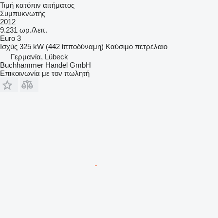
Τιμή κατόπιν αιτήματος
Συμπυκνωτής
2012
9.231 ωρ./λειτ.
Euro 3
Ισχύς
325 kW (442 ίπποδύναμη)
Καύσιμο
πετρέλαιο
Γερμανία, Lübeck
Buchhammer Handel GmbH
Επικοινωνία με τον πωλητή