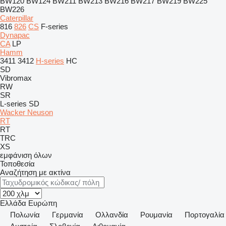
BW120
BW124
BW211
BW213
BW216
BW217
BW219
BW225
BW226
Caterpillar
816
826
CS
F-series
Dynapac
CA
LP
Hamm
3411
3412
H-series
HC
SD
Vibromax
RW
SR
L-series
SD
Wacker Neuson
RT
RT
TRC
XS
εμφάνιση όλων
Τοποθεσία
Αναζήτηση με ακτίνα
Ελλάδα
Ευρώπη
Πολωνία
Γερμανία
Ολλανδία
Ρουμανία
Πορτογαλία