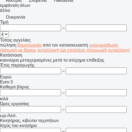
Αυστρία
Σλοβενία
Λιθουανία
εμφάνιση όλων
άλλα
Ουκρανία
Τιμή
–
Τύπος αγγελίας
πώληση
δημοπρασία
από τον κατασκευαστή
χρονομίσθωση
πίστωση
με δόσεις
ανταλλαγή (με επιπλέον πληρωμή)
ανταλλαγή
Κατάσταση
καινούριο
μεταχειρισμένες
μετά το ατύχημα
επίδειξης
Έτος παραγωγής
–
Ευρώ
Euro 3
Καθαρό βάρος
–
κιλά
Ώρες εργασίας
–
ωρ./λειτ.
Κινητήρας, κιβώτιο ταχυτήτων
Ισχύς του κινητήρα
–