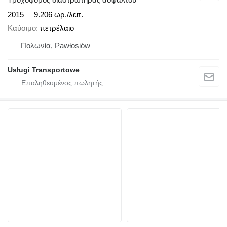
2015
9.206 ωρ./λειτ.
Καύσιμο
πετρέλαιο
Πολωνία, Pawłosiów
Usługi Transportowe