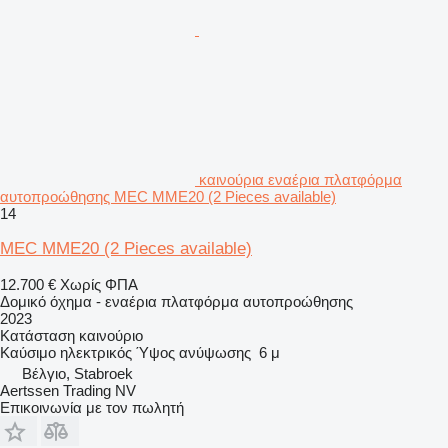
καινούρια εναέρια πλατφόρμα
αυτοπροώθησης MEC MME20 (2 Pieces available)
14
MEC MME20 (2 Pieces available)
12.700 €
Χωρίς ΦΠΑ
Δομικό όχημα - εναέρια πλατφόρμα αυτοπροώθησης
2023
Κατάσταση
καινούριο
Καύσιμο
ηλεκτρικός
Ύψος ανύψωσης
6 μ
Βέλγιο, Stabroek
Aertssen Trading NV
Επικοινωνία με τον πωλητή