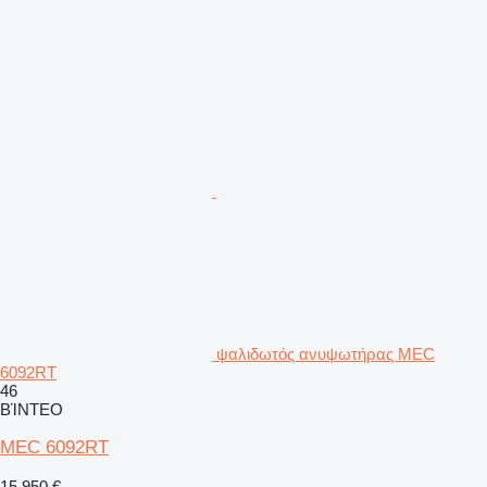
ψαλιδωτός ανυψωτήρας MEC
6092RT
46
ΒΊΝΤΕΟ
MEC 6092RT
15.950 €