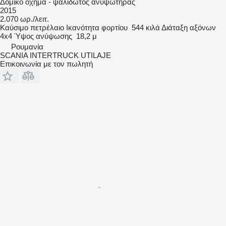
Δομικό όχημα - ψαλιδωτός ανυψωτήρας
2015
2.070 ωρ./λειτ.
Καύσιμο
πετρέλαιο
Ικανότητα φορτίου
544 κιλά
Διάταξη αξόνων
4x4
Ύψος ανύψωσης
18,2 μ
Ρουμανία
SCANIA INTERTRUCK UTILAJE
Επικοινωνία με τον πωλητή