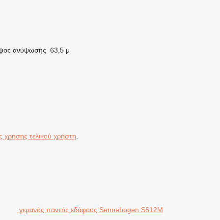
ψος ανύψωσης
63,5 μ
ς χρήσης τελικού χρήστη
.
γερανός παντός εδάφους Sennebogen S612M