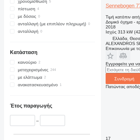
329
NXT
χρονομίσθωση
Sennebogen 7
330
S-Series
πίστωση
336
TM
με δόσεις
Τιμή κατόπιν αιτ
Δομικό όχημα - 
340
VMT
ανταλλαγή (με επιπλέον πληρωμή)
2018
345
Vibromax
ανταλλαγή
Ισχύς
313 kW (4
349
Ελλάδα, Θεσσ
ALEXANDROS SP
350
Επικοινωνία με 
Κατάσταση
365
374
καινούριο
Εγγραφείτε για ν
390
μεταχειρισμένες
395
με ελάττωμα
Συνδρομή
416
ανακατασκευασμένο
Πατώντας αποδέχ
420
424
426
Έτος παραγωγής
428
430
–
432
434
17