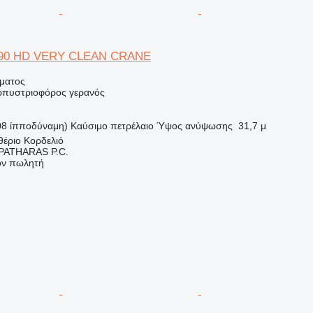
690 HD VERY CLEAN CRANE
ήματος
ερπυστριοφόρος γερανός
08 ίπποδύναμη)
Καύσιμο
πετρέλαιο
Ύψος ανύψωσης
31,7 μ
θέριο Κορδελιό
ATHARAS P.C.
τον πωλητή