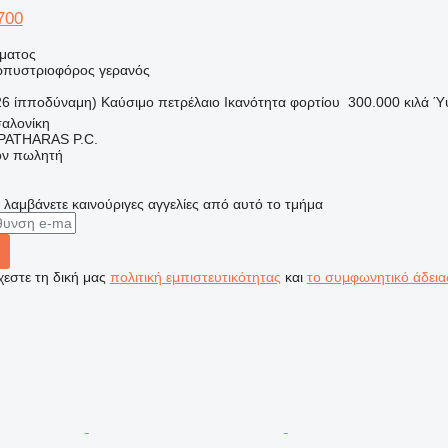
700
ήματος
ερπυστριοφόρος γερανός
26 ίπποδύναμη)
Καύσιμο
πετρέλαιο
Ικανότητα φορτίου
300.000 κιλά
Ύ
αλονίκη
ATHARAS P.C.
τον πωλητή
α λαμβάνετε καινούριγες αγγελίες από αυτό το τμήμα
εστε τη δική μας
πολιτική εμπιστευτικότητας
και
το συμφωνητικό άδεια