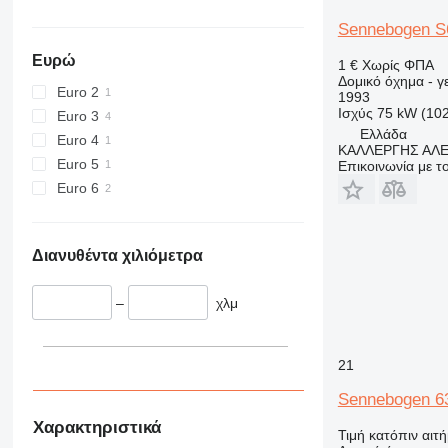
444
Sennebogen 
589
826
Ευρώ
1 €
Χωρίς ΦΠΑ
Δομικό όχημα - 
906
Euro 2
1993
907
Ισχύς
75 kW (10
Euro 3
908
Ελλάδα
Euro 4
ΚΑΛΛΕΡΓΗΣ ΑΛ
910
Euro 5
Επικοινωνία με 
914
Euro 6
918
924
926
Διανυθέντα χιλιόμετρα
928
930
–
χλμ
938
950
21
953
955
Sennebogen 63
962
Χαρακτηριστικά
Τιμή κατόπιν αιτ
963