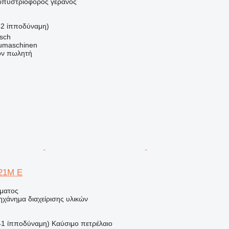
ερπυστριοφόρος γερανός
62 ίπποδύναμη)
lsch
maschinen
τον πωλητή
21M E
ήματος
ηχάνημα διαχείρισης υλικών
41 ίπποδύναμη)
Καύσιμο
πετρέλαιο