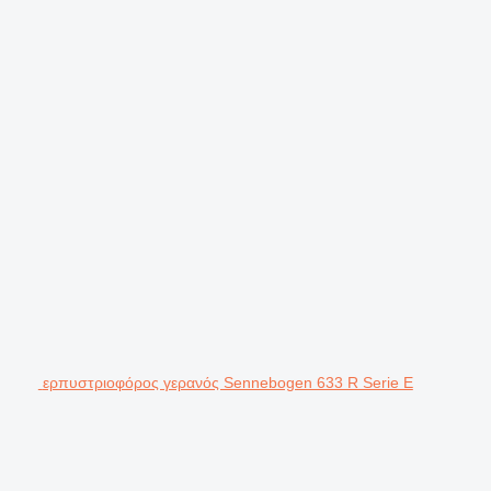
ερπυστριοφόρος γερανός Sennebogen 633 R Serie E