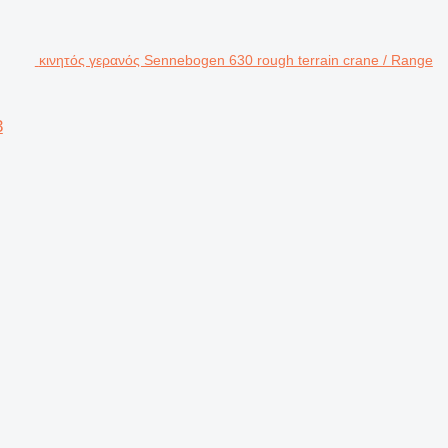
κινητός γερανός Sennebogen 630 rough terrain crane / Range
3