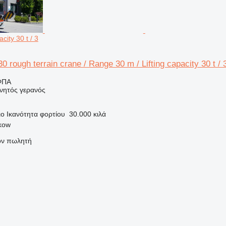
acity 30 t / 3
 rough terrain crane / Range 30 m / Lifting capacity 30 t / 
ΦΠΑ
ινητός γερανός
ιο
Ικανότητα φορτίου
30.000 κιλά
kow
τον πωλητή