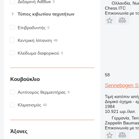
MH
Δεξαμενή AdBlue
Ολλανδία, Nu
NR
Chess ITC
Επικοινωνία με 
Τύπος κιβωτίου ταχυτήτων
PM
RM
Επιβραδυντής
Κεντρική λίπανση
Κλείδωμα διαφορικού
58
Κουβούκλιο
Sennebogen S
Αυτόνομος θερμαντήρας
Τιμή κατόπιν αιτ
Δομικό όχημα - 
Κλιματισμός
1984
10.921 ωρ./λειτ.
Γερμανία, Ten
Zeppelin Baumas
Επικοινωνία με 
Άξονες