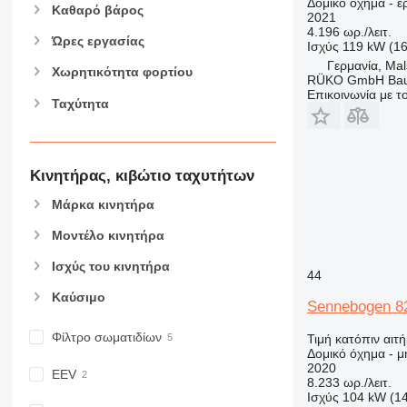
Δομικό όχημα - 
Καθαρό βάρος
966
2021
4.196 ωρ./λειτ.
972
Ώρες εργασίας
Ισχύς
119 kW (1
973
Γερμανία, Ma
Χωρητικότητα φορτίου
RÜKO GmbH Bau
980
Επικοινωνία με 
Ταχύτητα
982
988
990
992
Κινητήρας, κιβώτιο ταχυτήτων
AP
Μάρκα κινητήρα
C-series
CB
Μοντέλο κινητήρα
CS
Ισχύς του κινητήρα
44
D series
Καύσιμο
E-series
Sennebogen 8
F-series
Φίλτρο σωματιδίων
Τιμή κατόπιν αιτ
GC
Δομικό όχημα - μ
IT
2020
EEV
8.233 ωρ./λειτ.
M-series
Ισχύς
104 kW (1