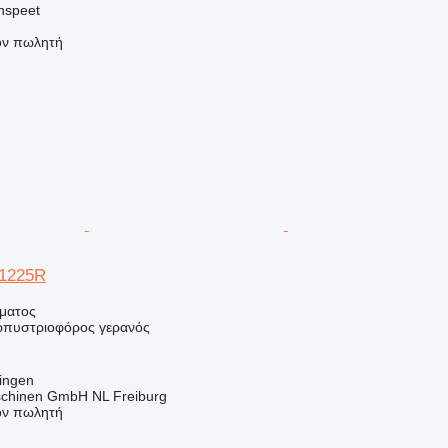
nspeet
τον πωλητή
1225R
ήματος
ερπυστριοφόρος γερανός
ingen
chinen GmbH NL Freiburg
τον πωλητή