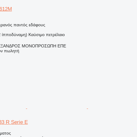
S612M
γερανός παντός εδάφους
2 ίπποδύναμη)
Καύσιμο
πετρέλαιο
ΕΞΑΝΔΡΟΣ ΜΟΝΟΠΡΟΣΩΠΗ ΕΠΕ
τον πωλητή
3 R Serie E
ήματος