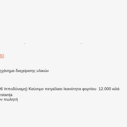
30
ηχάνημα διαχείρισης υλικών
06 ίπποδύναμη)
Καύσιμο
πετρέλαιο
Ικανότητα φορτίου
12.000 κιλά
nstanța
τον πωλητή