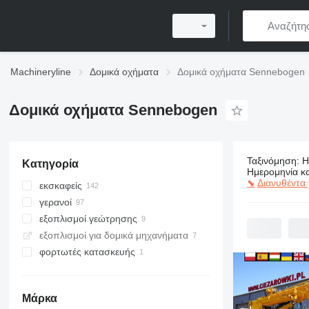
Machineryline
Δομικά οχήματα
Δομικά οχήματα Sennebogen
Δομικά οχήματα Sennebogen
Ταξινόμηση
:
Η
Κατηγορία
249 αγγελίε
Ημερομηνία κ
⬊
Διανυθέντα 
εκσκαφείς
γερανοί
μηχανήματα διαχείρισης υλικών
εξοπλισμοί γεώτρησης
εκσκαφείς με συρόμενο κάδο
ερπυστριοφόροι γερανοί
εξοπλισμοί για δομικά μηχανήματα
τροχοφόροι εκσκαφείς
γερανοί παντός εδάφους
μηχανήματα έμπηξης πασσάλων
φορτωτές κατασκευής
ερπυστριοφόροι εκσκαφείς
κινητοί γερανοί
γεωτρύπανα
εκσκαφείς κατεφάφισης
γερανοί pick & carry
τηλεσκοπικοί φορτωτές
αμφίβιοο εκσκαφείς
γερανοφόρα φορτηγά
εμπρόσθιοι τροχοφόροι φορτωτές
Μάρκα
γερανοί λιμανιού
περιστρεφόμενοι τηλεσκοπικοί