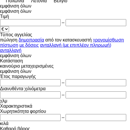
Πολωνία
Λετονία
Βέλγιο
εμφάνιση όλων
εμφάνιση όλων
Τιμή
–
Τύπος αγγελίας
πώληση
δημοπρασία
από τον κατασκευαστή
χρονομίσθωση
πίστωση
με δόσεις
ανταλλαγή (με επιπλέον πληρωμή)
ανταλλαγή
εμφάνιση όλων
Κατάσταση
καινούριο
μεταχειρισμένες
εμφάνιση όλων
Έτος παραγωγής
–
Διανυθέντα χιλιόμετρα
–
χλμ
Χαρακτηριστικά
Χωρητικότητα φορτίου
–
κιλά
Καθαρό βάρος