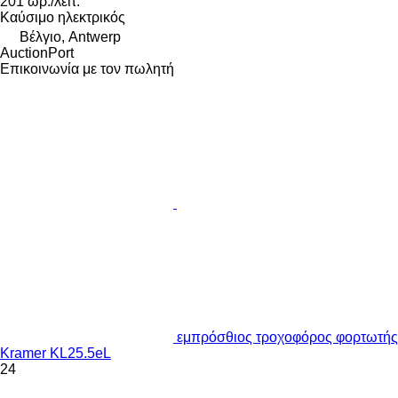
201 ωρ./λειτ.
Καύσιμο
ηλεκτρικός
Βέλγιο, Antwerp
AuctionPort
Επικοινωνία με τον πωλητή
εμπρόσθιος τροχοφόρος φορτωτής
Kramer KL25.5eL
24