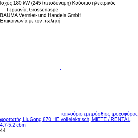
Ισχύς
180 kW (245 ίπποδύναμη)
Καύσιμο
ηλεκτρικός
Γερμανία, Grossenaspe
BAUMA Vermiet- und Handels GmbH
Επικοινωνία με τον πωλητή
καινούριο εμπρόσθιος τροχοφόρος
φορτωτής LiuGong 870 HE vollelektrisch, MIETE / RENTAL,
4.7-5.2 cbm
44