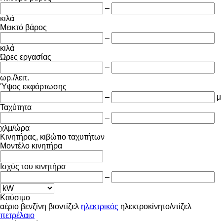
–
κιλά
Μεικτό βάρος
–
κιλά
Ώρες εργασίας
–
ωρ./λειτ.
Ύψος εκφόρτωσης
–
μ
Ταχύτητα
–
χλμ/ώρα
Κινητήρας, κιβώτιο ταχυτήτων
Μοντέλο κινητήρα
Ισχύς του κινητήρα
–
Καύσιμο
αέριο
βενζίνη
βιοντίζελ
ηλεκτρικός
ηλεκτροκίνητο/ντίζελ
πετρέλαιο