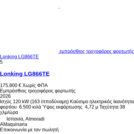
εμπρόσθιος τροχοφόρος φορτωτής
Lonking LG866TE
5
Lonking LG866TE
175.800 €
Χωρίς ΦΠΑ
Εμπρόσθιος τροχοφόρος φορτωτής
2026
Ισχύς
120 kW (163 ίπποδύναμη)
Καύσιμο
ηλεκτρικός
Ικανότητα
φορτίου
6.500 κιλά
Ύψος εκφόρτωσης
4,72 μ
Ταχύτητα
38
χλμ/ώρα
Ισπανία, Almoradi
AMaquinaria
Επικοινωνία με τον πωλητή