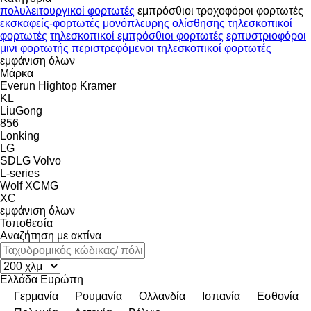
πολυλειτουργικοί φορτωτές
εμπρόσθιοι τροχοφόροι φορτωτές
εκσκαφείς-φορτωτές μονόπλευρης ολίσθησης
τηλεσκοπικοί
φορτωτές
τηλεσκοπικοί εμπρόσθιοι φορτωτές
ερπυστριοφόροι
μινι φορτωτής
περιστρεφόμενοι τηλεσκοπικοί φορτωτές
εμφάνιση όλων
Μάρκα
Everun
Hightop
Kramer
KL
LiuGong
856
Lonking
LG
SDLG
Volvo
L-series
Wolf
XCMG
XC
εμφάνιση όλων
Τοποθεσία
Αναζήτηση με ακτίνα
Ελλάδα
Ευρώπη
Γερμανία
Ρουμανία
Ολλανδία
Ισπανία
Εσθονία