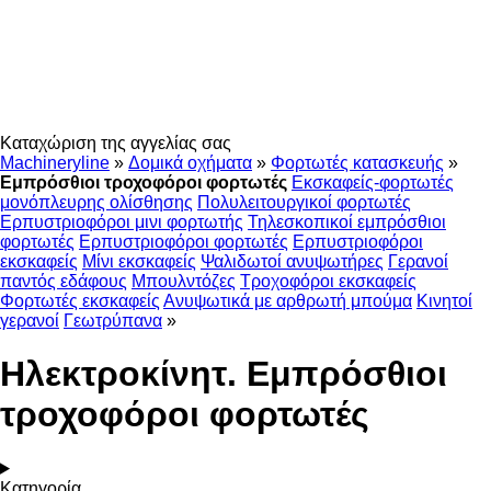
Καταχώριση της αγγελίας σας
Machineryline
»
Δομικά οχήματα
»
Φορτωτές κατασκευής
»
Εμπρόσθιοι τροχοφόροι φορτωτές
Εκσκαφείς-φορτωτές
μονόπλευρης ολίσθησης
Πολυλειτουργικοί φορτωτές
Ερπυστριοφόροι μινι φορτωτής
Τηλεσκοπικοί εμπρόσθιοι
φορτωτές
Ερπυστριοφόροι φορτωτές
Ερπυστριοφόροι
εκσκαφείς
Μίνι εκσκαφείς
Ψαλιδωτοί ανυψωτήρες
Γερανοί
παντός εδάφους
Μπουλντόζες
Τροχοφόροι εκσκαφείς
Φορτωτές εκσκαφείς
Ανυψωτικά με αρθρωτή μπούμα
Κινητοί
γερανοί
Γεωτρύπανα
»
Ηλεκτροκίνητ. Εμπρόσθιοι
τροχοφόροι φορτωτές
Κατηγορία