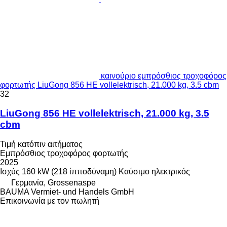
καινούριο εμπρόσθιος τροχοφόρος
φορτωτής LiuGong 856 HE vollelektrisch, 21.000 kg, 3.5 cbm
32
LiuGong 856 HE vollelektrisch, 21.000 kg, 3.5
cbm
Τιμή κατόπιν αιτήματος
Εμπρόσθιος τροχοφόρος φορτωτής
2025
Ισχύς
160 kW (218 ίπποδύναμη)
Καύσιμο
ηλεκτρικός
Γερμανία, Grossenaspe
BAUMA Vermiet- und Handels GmbH
Επικοινωνία με τον πωλητή