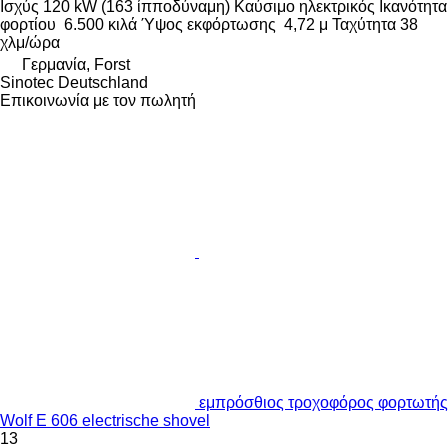
Ισχύς
120 kW (163 ίπποδύναμη)
Καύσιμο
ηλεκτρικός
Ικανότητα
φορτίου
6.500 κιλά
Ύψος εκφόρτωσης
4,72 μ
Ταχύτητα
38
χλμ/ώρα
Γερμανία, Forst
Sinotec Deutschland
Επικοινωνία με τον πωλητή
εμπρόσθιος τροχοφόρος φορτωτής
Wolf E 606 electrische shovel
13