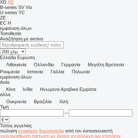
XD
XE
B-series
SV
Vio
U-series
YC
ZE
EC
H
εμφάνιση όλων
Τοποθεσία
Αναζήτηση με ακτίνα
Ελλάδα
Ευρώπη
Λιθουανία
Ολλανδία
Γερμανία
Μεγάλη Βρετανία
Ρουμανία
Ισπανία
Γαλλία
Πολωνία
εμφάνιση όλων
Ασία
Κίνα
Ινδία
Hνωμένα Αραβικά Εμιράτα
άλλα
Ουκρανία
Βραζιλία
Χιλή
Τιμή
–
Τύπος αγγελίας
πώληση
ενοικίαση
δημοπρασία
από τον κατασκευαστή
χρονομίσθωση
πίστωση
με δόσεις
ανταλλαγή (με επιπλέον