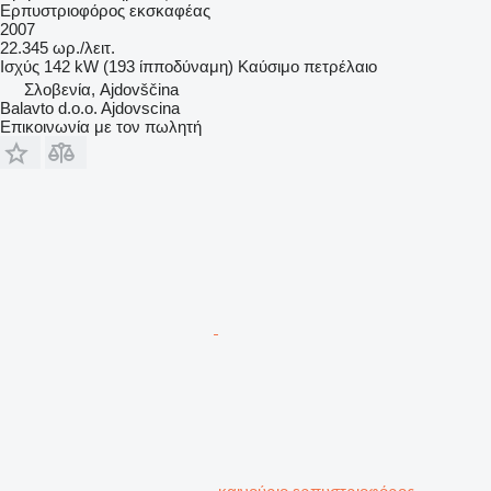
Ερπυστριοφόρος εκσκαφέας
2007
22.345 ωρ./λειτ.
Ισχύς
142 kW (193 ίπποδύναμη)
Καύσιμο
πετρέλαιο
Σλοβενία, Ajdovščina
Balavto d.o.o. Ajdovscina
Επικοινωνία με τον πωλητή