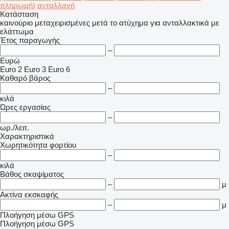
πληρωμή)
ανταλλαγή
Κατάσταση
καινούριο
μεταχειρισμένες
μετά το ατύχημα
για ανταλλακτικά
με
ελάττωμα
Έτος παραγωγής
–
Ευρώ
Euro 2
Euro 3
Euro 6
Καθαρό βάρος
–
κιλά
Ώρες εργασίας
–
ωρ./λειτ.
Χαρακτηριστικά
Χωρητικότητα φορτίου
–
κιλά
Βάθος σκαψίματος
–
μ
Ακτίνα εκσκαφής
–
μ
Πλοήγηση μέσω GPS
Πλοήγηση μέσω GPS