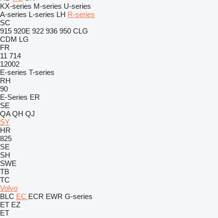
KX-series
M-series
U-series
A-series
L-series
LH
R-series
SC
915
920E
922
936
950
CLG
CDM
LG
FR
11
714
12002
E-series
T-series
RH
90
E-Series
ER
SE
QA
QH
QJ
SY
HR
825
SE
SH
SWE
TB
TC
Volvo
BLC
EC
ECR
EWR
G-series
ET
EZ
ET