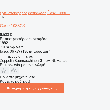
ερπυστριοφόρος εκσκαφέας Case 1088CK
16
Case 1088CK
6.500 €
Ερπυστριοφόρος εκσκαφέας
1992
7.074 ωρ./λειτ.
Ισχύς
96 kW (130 ίπποδύναμη)
Γερμανία, Hanau
Zeppelin Baumaschinen GmbH NL Hanau
Επικοινωνία με τον πωλητή
Πουλάτε μηχανήματα;
Κάντε το μαζί μας!
Καταχώριση της αγγελίας σας