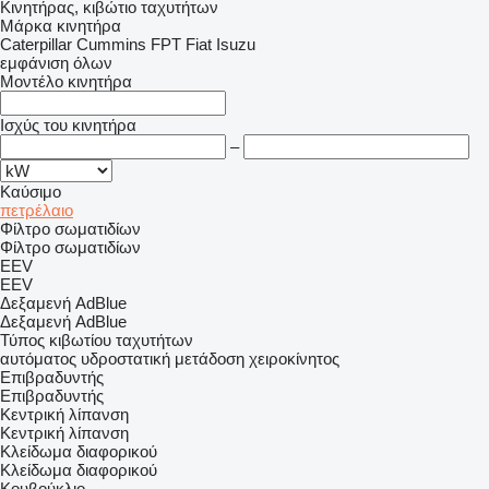
Κινητήρας, κιβώτιο ταχυτήτων
Μάρκα κινητήρα
Caterpillar
Cummins
FPT
Fiat
Isuzu
εμφάνιση όλων
Μοντέλο κινητήρα
Ισχύς του κινητήρα
–
Καύσιμο
πετρέλαιο
Φίλτρο σωματιδίων
Φίλτρο σωματιδίων
EEV
EEV
Δεξαμενή AdBlue
Δεξαμενή AdBlue
Τύπος κιβωτίου ταχυτήτων
αυτόματος
υδροστατική μετάδοση
χειροκίνητος
Επιβραδυντής
Επιβραδυντής
Κεντρική λίπανση
Κεντρική λίπανση
Κλείδωμα διαφορικού
Κλείδωμα διαφορικού
Κουβούκλιο