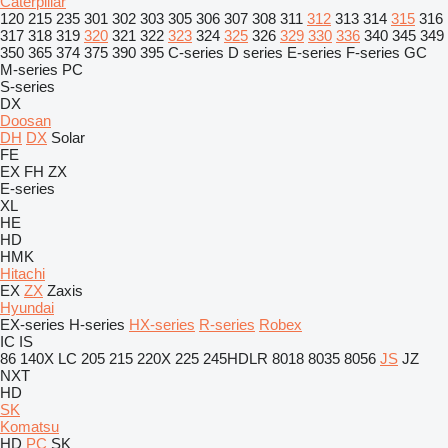
Caterpillar
120
215
235
301
302
303
305
306
307
308
311
312
313
314
315
316
317
318
319
320
321
322
323
324
325
326
329
330
336
340
345
349
350
365
374
375
390
395
C-series
D series
E-series
F-series
GC
M-series
PC
S-series
DX
Doosan
DH
DX
Solar
FE
EX
FH
ZX
E-series
XL
HE
HD
HMK
Hitachi
EX
ZX
Zaxis
Hyundai
EX-series
H-series
HX-series
R-series
Robex
IC
IS
86
140X LC
205
215
220X
225
245HDLR
8018
8035
8056
JS
JZ
NXT
HD
SK
Komatsu
HD
PC
SK