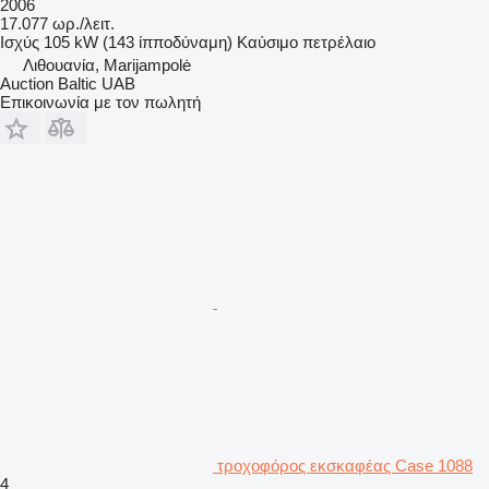
2006
17.077 ωρ./λειτ.
Ισχύς
105 kW (143 ίπποδύναμη)
Καύσιμο
πετρέλαιο
Λιθουανία, Marijampolė
Auction Baltic UAB
Επικοινωνία με τον πωλητή
τροχοφόρος εκσκαφέας Case 1088
4