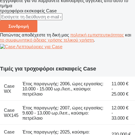
Εγγραφείτε για να λαμβάνετε καινούριγες αγγελίες από αυτό το
τμήμα
τροχοφόροι εκσκαφείς
Case
Συνδρομή
Πατώντας αποδέχεστε τη δική μας
πολιτική εμπιστευτικότητας
και
το συμφωνητικό άδειας χρήσης τελικού χρήστη
.
Λεπτομέρειες για Case
Τιμές για τροχοφόροι εκσκαφείς Case
Έτος παραγωγής: 2006, ώρες εργασίας:
11.000 €
Case
10.000 - 15.000 ωρ./λειτ., καύσιμο:
-
WX
πετρέλαιο
25.000 €
Έτος παραγωγής: 2007, ώρες εργασίας:
12.000 €
Case
9.600 - 13.000 ωρ./λειτ., καύσιμο:
-
WX145
πετρέλαιο
33.000 €
Case
Έτος παραγωγής: 2025, καύσιμο:
220.000 €