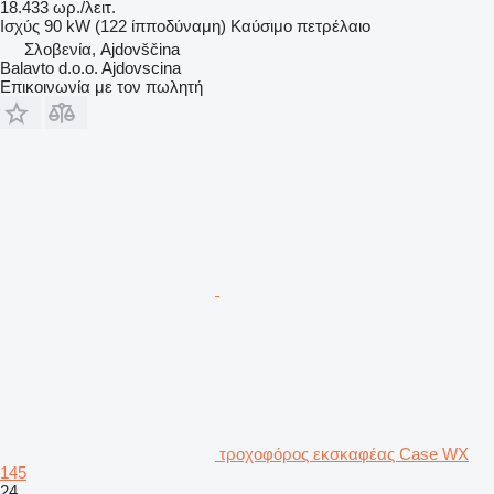
18.433 ωρ./λειτ.
Ισχύς
90 kW (122 ίπποδύναμη)
Καύσιμο
πετρέλαιο
Σλοβενία, Ajdovščina
Balavto d.o.o. Ajdovscina
Επικοινωνία με τον πωλητή
τροχοφόρος εκσκαφέας Case WX
145
24