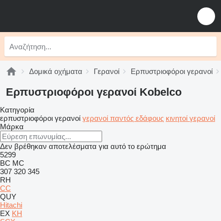
Δομικά οχήματα
Γερανοί
Ερπυστριοφόροι γερανοί
Ερπυστριοφόροι γερανοί Kobelco
Κατηγορία
ερπυστριοφόροι γερανοί
γερανοί παντός εδάφους
κινητοί γερανοί
Μάρκα
Δεν βρέθηκαν αποτελέσματα για αυτό το ερώτημα
5299
BC
MC
307
320
345
RH
CC
QUY
Hitachi
EX
KH