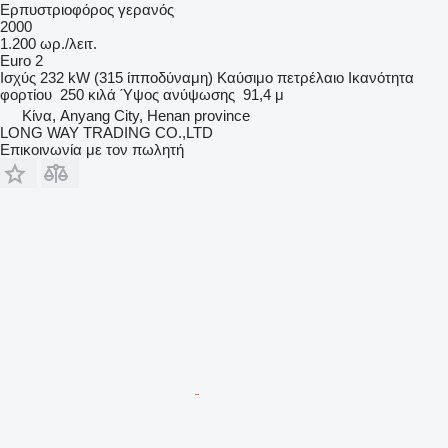
Ερπυστριοφόρος γερανός
2000
1.200 ωρ./λειτ.
Euro 2
Ισχύς
232 kW (315 ίπποδύναμη)
Καύσιμο
πετρέλαιο
Ικανότητα
φορτίου
250 κιλά
Ύψος ανύψωσης
91,4 μ
Κίνα, Anyang City, Henan province
LONG WAY TRADING CO.,LTD
Επικοινωνία με τον πωλητή