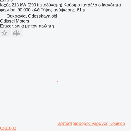
Ισχύς
213 kW (290 ίπποδύναμη)
Καύσιμο
πετρέλαιο
Ικανότητα
φορτίου
90.000 κιλά
Ύψος ανύψωσης
61 μ
Ουκρανία, Odesskaya obl
Odissei Motors
Επικοινωνία με τον πωλητή
ερπυστριοφόρος γερανός Kobelco
CKE800