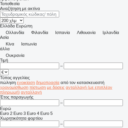
Τοποθεσία
Αναζήτηση με ακτίνα
Ελλάδα
Ευρώπη
Ολλανδία
Φιλανδία
Ισπανία
Λιθουανία
Ιρλανδία
Ασία
Κίνα
Ιαπωνία
άλλα
Ουκρανία
Τιμή
–
Τύπος αγγελίας
πώληση
ενοικίαση
δημοπρασία
από τον κατασκευαστή
χρονομίσθωση
πίστωση
με δόσεις
ανταλλαγή (με επιπλέον
πληρωμή)
ανταλλαγή
Έτος παραγωγής
–
Ευρώ
Euro 2
Euro 3
Euro 4
Euro 5
Χωρητικότητα φορτίου
–