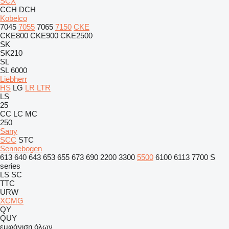
SCX
CCH
DCH
Kobelco
7045
7055
7065
7150
CKE
CKE800
CKE900
CKE2500
SK
SK210
SL
SL 6000
Liebherr
HS
LG
LR
LTR
LS
25
CC
LC
MC
250
Sany
SCC
STC
Sennebogen
613
640
643
653
655
673
690
2200
3300
5500
6100
6113
7700
S
series
LS
SC
TTC
URW
XCMG
QY
QUY
εμφάνιση όλων