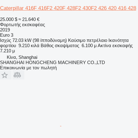
Caterpillar 416F 416F2 420F 428F2 430F2 426 420 416 428
25.000 $
≈ 21.640 €
Φορτωτής εκσκαφέας
2019
Euro 3
Ισχύς
72.03 kW (98 ίπποδύναμη)
Καύσιμο
πετρέλαιο
Ικανότητα
φορτίου
9.210 κιλά
Βάθος σκαψίματος
6.100 μ
Ακτίνα εκσκαφής
7.210 μ
Κίνα, Shanghai
SHANGHAI HONGCHENG MACHINERY CO.,LTD
Επικοινωνία με τον πωλητή