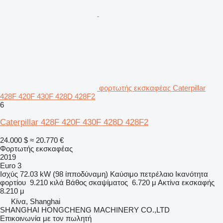
φορτωτής εκσκαφέας Caterpillar
428F 420F 430F 428D 428F2
6
Caterpillar 428F 420F 430F 428D 428F2
24.000 $
≈ 20.770 €
Φορτωτής εκσκαφέας
2019
Euro 3
Ισχύς
72.03 kW (98 ίπποδύναμη)
Καύσιμο
πετρέλαιο
Ικανότητα
φορτίου
9.210 κιλά
Βάθος σκαψίματος
6.720 μ
Ακτίνα εκσκαφής
8.210 μ
Κίνα, Shanghai
SHANGHAI HONGCHENG MACHINERY CO.,LTD
Επικοινωνία με τον πωλητή