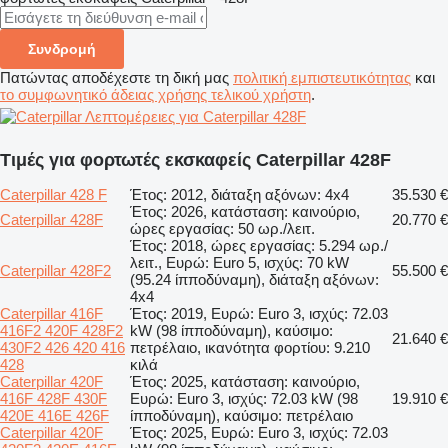
Συνδρομή
Πατώντας αποδέχεστε τη δική μας
πολιτική εμπιστευτικότητας
και
το συμφωνητικό άδειας χρήσης τελικού χρήστη
.
Λεπτομέρειες για Caterpillar 428F
Τιμές για φορτωτές εκσκαφείς Caterpillar 428F
Caterpillar 428 F
Έτος: 2012, διάταξη αξόνων: 4x4
35.530 €
Έτος: 2026, κατάσταση: καινούριο,
Caterpillar 428F
20.770 €
ώρες εργασίας: 50 ωρ./λειτ.
Έτος: 2018, ώρες εργασίας: 5.294 ωρ./
λειτ., Ευρώ: Euro 5, ισχύς: 70 kW
Caterpillar 428F2
55.500 €
(95.24 ίπποδύναμη), διάταξη αξόνων:
4x4
Caterpillar 416F
Έτος: 2019, Ευρώ: Euro 3, ισχύς: 72.03
416F2 420F 428F2
kW (98 ίπποδύναμη), καύσιμο:
21.640 €
430F2 426 420 416
πετρέλαιο, ικανότητα φορτίου: 9.210
428
κιλά
Caterpillar 420F
Έτος: 2025, κατάσταση: καινούριο,
416F 428F 430F
Ευρώ: Euro 3, ισχύς: 72.03 kW (98
19.910 €
420E 416E 426F
ίπποδύναμη), καύσιμο: πετρέλαιο
Caterpillar 420F
Έτος: 2025, Ευρώ: Euro 3, ισχύς: 72.03