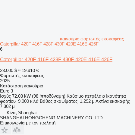
καινούριο φορτωτής εκσκαφέας
Caterpillar 420F 416F 428F 430F 420E 416E 426F
6
Caterpillar 420F 416F 428F 430F 420E 416E 426F
23.000 $
≈ 19.910 €
Φορτωτής εκσκαφέας
2025
Κατάσταση
καινούριο
Euro 3
Ισχύς
72.03 kW (98 ίπποδύναμη)
Καύσιμο
πετρέλαιο
Ικανότητα
φορτίου
9.000 κιλά
Βάθος σκαψίματος
1,292 μ
Ακτίνα εκσκαφής
7.302 μ
Κίνα, Shanghai
SHANGHAI HONGCHENG MACHINERY CO.,LTD
Επικοινωνία με τον πωλητή