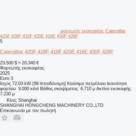
φορτωτής εκσκαφέας Caterpillar
420F 428F 416F 420E 416E 430F 426F
5
Caterpillar 420F 428F 416F 420E 416E 430F 426F
23.500 $
≈ 20.340 €
Φορτωτής εκσκαφέας
2025
Euro 3
Ισχύς
72.03 kW (98 ίπποδύναμη)
Καύσιμο
πετρέλαιο
Ικανότητα
φορτίου
9.000 κιλά
Βάθος σκαψίματος
6.710 μ
Ακτίνα εκσκαφής
7.230 μ
Κίνα, Shanghai
SHANGHAI HONGCHENG MACHINERY CO.,LTD
Επικοινωνία με τον πωλητή