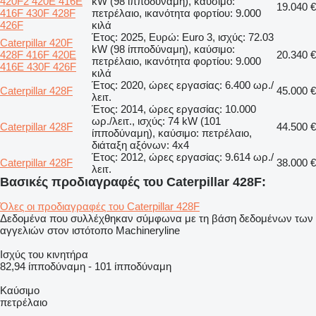
420F2 420E 416E
kW (98 ίπποδύναμη), καύσιμο:
19.040 €
416F 430F 428F
πετρέλαιο, ικανότητα φορτίου: 9.000
426F
κιλά
Έτος: 2025, Ευρώ: Euro 3, ισχύς: 72.03
Caterpillar 420F
kW (98 ίπποδύναμη), καύσιμο:
428F 416F 420E
20.340 €
πετρέλαιο, ικανότητα φορτίου: 9.000
416E 430F 426F
κιλά
Έτος: 2020, ώρες εργασίας: 6.400 ωρ./
Caterpillar 428F
45.000 €
λειτ.
Έτος: 2014, ώρες εργασίας: 10.000
ωρ./λειτ., ισχύς: 74 kW (101
Caterpillar 428F
44.500 €
ίπποδύναμη), καύσιμο: πετρέλαιο,
διάταξη αξόνων: 4x4
Έτος: 2012, ώρες εργασίας: 9.614 ωρ./
Caterpillar 428F
38.000 €
λειτ.
Βασικές προδιαγραφές του Caterpillar 428F:
Όλες οι προδιαγραφές του Caterpillar 428F
Δεδομένα που συλλέχθηκαν σύμφωνα με τη βάση δεδομένων των
αγγελιών στον ιστότοπο Machineryline
Ισχύς του κινητήρα
82,94 ίπποδύναμη
-
101 ίπποδύναμη
Καύσιμο
πετρέλαιο