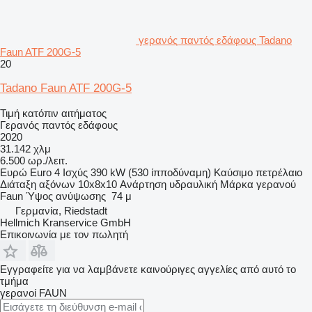
γερανός παντός εδάφους Tadano
Faun ATF 200G-5
20
Tadano Faun ATF 200G-5
Τιμή κατόπιν αιτήματος
Γερανός παντός εδάφους
2020
31.142 χλμ
6.500 ωρ./λειτ.
Ευρώ
Euro 4
Ισχύς
390 kW (530 ίπποδύναμη)
Καύσιμο
πετρέλαιο
Διάταξη αξόνων
10x8x10
Ανάρτηση
υδραυλική
Μάρκα γερανού
Faun
Ύψος ανύψωσης
74 μ
Γερμανία, Riedstadt
Hellmich Kranservice GmbH
Επικοινωνία με τον πωλητή
Εγγραφείτε για να λαμβάνετε καινούριγες αγγελίες από αυτό το
τμήμα
γερανοί
FAUN