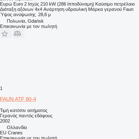
Ευρώ
Euro 2
Ισχύς
210 kW (286 ίπποδύναμη)
Καύσιμο
πετρέλαιο
Διάταξη αξόνων
4x4
Ανάρτηση
υδραυλική
Μάρκα γερανού
Faun
Ύψος ανύψωσης
28,6 μ
Πολωνία, Gdańsk
Επικοινωνία με τον πωλητή
1
FAUN ATF 80-4
Τιμή κατόπιν αιτήματος
Γερανός παντός εδάφους
2002
Ολλανδία
EU Cranes
Επικοινωνία με τον πωλητή